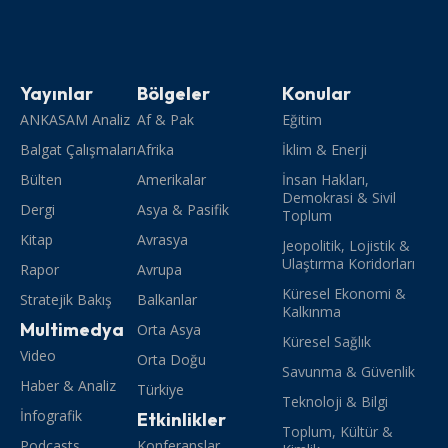
Yayınlar
Bölgeler
Konular
ANKASAM Analiz
Af & Pak
Eğitim
Balgat Çalışmaları
Afrika
İklim & Enerji
Bülten
Amerikalar
İnsan Hakları,
Demokrasi & Sivil
Dergi
Asya & Pasifik
Toplum
Kitap
Avrasya
Jeopolitik, Lojistik &
Ulaştırma Koridorları
Rapor
Avrupa
Küresel Ekonomi &
Stratejik Bakış
Balkanlar
Kalkınma
Multimedya
Orta Asya
Küresel Sağlık
Video
Orta Doğu
Savunma & Güvenlik
Haber & Analiz
Türkiye
Teknoloji & Bilgi
İnfografik
Etkinlikler
Toplum, Kültür &
Podcasts
Konferanslar