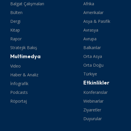
Balgat Çalışmaları
Afrika
Bülten
Amerikalar
Dergi
Asya & Pasifik
Kitap
Avrasya
Rapor
Avrupa
Stratejik Bakış
Balkanlar
Multimedya
Orta Asya
Orta Doğu
Video
Türkiye
Haber & Analiz
Etkinlikler
İnfografik
Podcasts
Konferanslar
Röportaj
Webinarlar
Ziyaretler
Duyurular