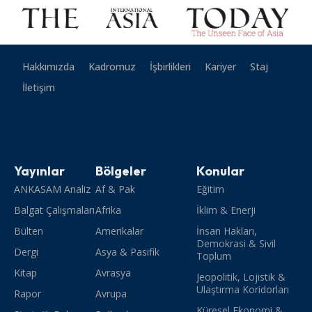
Hakkımızda
Kadromuz
İşbirlikleri
Kariyer
Staj
İletişim
Yayınlar
Bölgeler
Konular
ANKASAM Analiz
Af & Pak
Eğitim
Balgat Çalışmaları
Afrika
İklim & Enerji
Bülten
Amerikalar
İnsan Hakları,
Demokrasi & Sivil
Dergi
Asya & Pasifik
Toplum
Kitap
Avrasya
Jeopolitik, Lojistik &
Ulaştırma Koridorları
Rapor
Avrupa
Küresel Ekonomi &