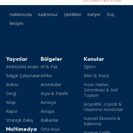
Hakkımızda
Kadromuz
İşbirlikleri
Kariyer
Staj
İletişim
Yayınlar
Bölgeler
Konular
ANKASAM Analiz
Af & Pak
Eğitim
Balgat Çalışmaları
Afrika
İklim & Enerji
Bülten
Amerikalar
İnsan Hakları,
Demokrasi & Sivil
Dergi
Asya & Pasifik
Toplum
Kitap
Avrasya
Jeopolitik, Lojistik &
Ulaştırma Koridorları
Rapor
Avrupa
Küresel Ekonomi &
Stratejik Bakış
Balkanlar
Kalkınma
Multimedya
Orta Asya
Küresel Sağlık