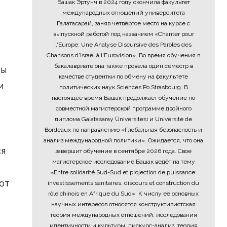
Башак Эртунч в 2024 году окончила факультет
международных отношений университета
Галатасарай, заняв четвёртое место на курсе с
выпускной работой под названием «Chanter pour
l'Europe: Une Analyse Discursive des Paroles des
Chansons d'Israël à l'Eurovision». Во время обучения в
бакалавриате она также провела один семестр в
лы
качестве студентки по обмену на факультете
и
политических наук Sciences Po Strasbourg. В
настоящее время Башак продолжает обучение по
совместной магистерской программе двойного
диплома Galatasaray Üniversitesi и Université de
Bordeaux по направлению «Глобальная безопасность и
анализ международной политики». Ожидается, что она
ся
завершит обучение в сентябре 2026 года. Свое
магистерское исследование Башак ведёт на тему
«Entre solidarité Sud-Sud et projection de puissance:
от
investissements sanitaires, discours et construction du
rôle chinois en Afrique du Sud». К числу её основных
научных интересов относятся конструктивистская
теория международных отношений, исследования
идентичности и культуры, дискурс-анализ, теория