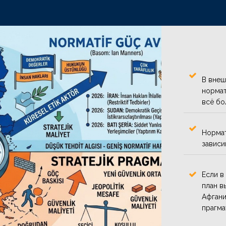
В внеш
нормат
всё бо
Нормат
зависи
Если в
план в
Афгани
прагма