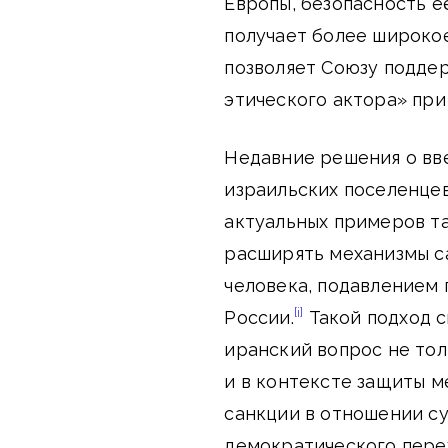
Европы, безопасность е
получает более широко
позволяет Союзу подде
этического актора» при
Недавние решения о вв
израильских поселенцев
актуальных примеров т
расширять механизмы са
человека, подавлением
[i]
России.
Такой подход с
иранский вопрос не тол
и в контексте защиты 
санкции в отношении с
демократического пере