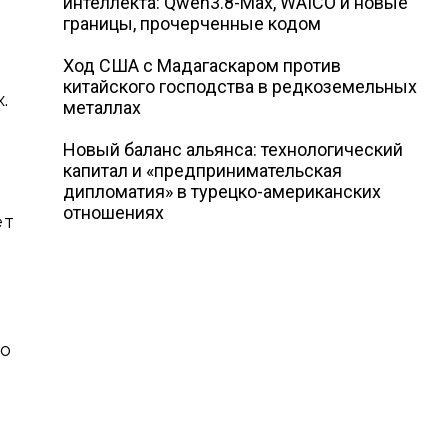
интеллекта: Qwen3.8-Max, WAICO и новые
границы, прочерченные кодом
Ход США с Мадагаскаром против
китайского господства в редкоземельных
.
металлах
Новый баланс альянса: технологический
капитал и «предпринимательская
дипломатия» в турецко-американских
отношениях
ет
но