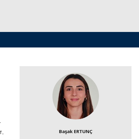
»
Başak ERTUNÇ
т,