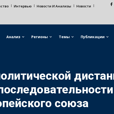
ество
Интервью
Новости И Анализы
Новости
Анализ
Регионы
Темы
Публикации
олитической дистан
последовательности
опейского союза