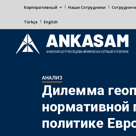
Корпоративный
Наши Сотрудники
Сотруднич
Türkçe
English
АНАЛИЗ
Дилемма геоп
нормативной 
политике Евр