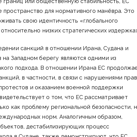
ё границ или общественную стабильность, ЕС
е пространство для нормативного манёвра. Это
рживать свою идентичность «глобального
 относительно низких стратегических издержках
едении санкций в отношении Ирана, Судана и
 на Западном берегу являются одними из
акого подхода. В отношении Ирана ЕС продолжа
нкций, в частности, в связи с нарушениями прав
 протестов и оказанием военной поддержки
видетельствует о том, что ЕС рассматривает
ько как проблему региональной безопасности, 
международных норм. Аналогичным образом,
убъектов, дестабилизирующих процесс
хода в Судане, также демонстрируют, что ЕС