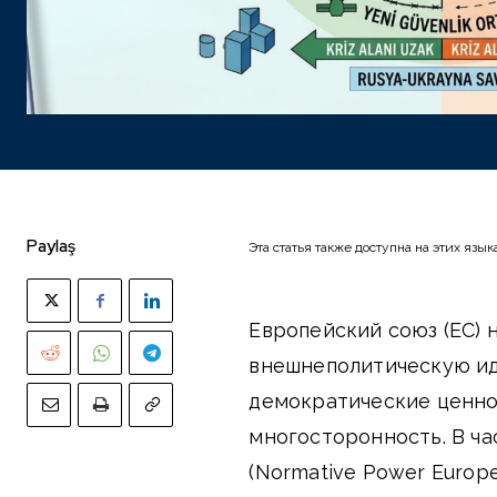
Paylaş
Эта статья также доступна на этих язык
Европейский союз (ЕС) 
внешнеполитическую ид
демократические ценнос
многосторонность. В ч
(Normative Power Europ