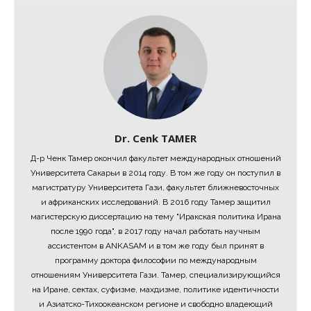
Dr. Cenk TAMER
Д-р Ченк Тамер окончил факультет международных отношений
Университета Сакарьи в 2014 году. В том же году он поступил в
магистратуру Университета Гази, факультет ближневосточных
и африканских исследований. В 2016 году Тамер защитил
магистерскую диссертацию на тему "Иракская политика Ирана
после 1990 года", в 2017 году начал работать научным
ассистентом в ANKASAM и в том же году был принят в
программу доктора философии по международным
отношениям Университета Гази. Тамер, специализирующийся
на Иране, сектах, суфизме, махдизме, политике идентичности
и Азиатско-Тихоокеанском регионе и свободно владеющий