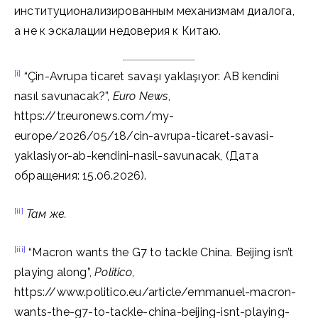
институционализированным механизмам диалога,
а не к эскалации недоверия к Китаю.
[i]
“Çin-Avrupa ticaret savaşı yaklaşıyor: AB kendini
nasıl savunacak?”,
Euro News
,
https://tr.euronews.com/my-
europe/2026/05/18/cin-avrupa-ticaret-savasi-
yaklasiyor-ab-kendini-nasil-savunacak, (Дата
обращения: 15.06.2026).
[ii]
Там
же
.
[iii]
“Macron wants the G7 to tackle China. Beijing isn’t
playing along”,
Politico
,
https://www.politico.eu/article/emmanuel-macron-
wants-the-g7-to-tackle-china-beijing-isnt-playing-