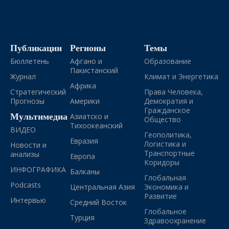
Публикации
Регионы
Темы
Бюллетень
Афгано и
Образование
Пакистанский
Журнал
Климат и Энергетика
Африка
Стратегический
Права Человека,
Прогнозы
Америки
Демократия и
Гражданское
Мультимедиа
Азиатско и
Общество
Тихоокеанский
ВИДЕО
Геополитика,
Евразия
Логистика и
Новости и
Транспортные
анализы
Европа
Коридоры
ИНФОГРАФИКА
Балканы
Глобальная
Podcasts
Центральная Азия
Экономика и
Развитие
Интервью
Средний Восток
Глобальное
Турция
Здравоохранение