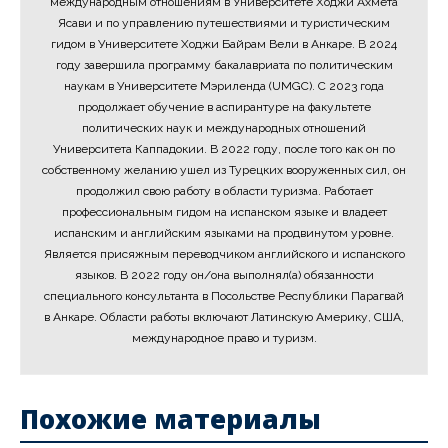
международным отношениям в Университете Ходжи Ахмета
Ясави и по управлению путешествиями и туристическим
гидом в Университете Ходжи Байрам Вели в Анкаре. В 2024
году завершила программу бакалавриата по политическим
наукам в Университете Мэриленда (UMGC). С 2023 года
продолжает обучение в аспирантуре на факультете
политических наук и международных отношений
Университета Каппадокии. В 2022 году, после того как он по
собственному желанию ушел из Турецких вооруженных сил, он
продолжил свою работу в области туризма. Работает
профессиональным гидом на испанском языке и владеет
испанским и английским языками на продвинутом уровне.
Является присяжным переводчиком английского и испанского
языков. В 2022 году он/она выполнял(а) обязанности
специального консультанта в Посольстве Республики Парагвай
в Анкаре. Области работы включают Латинскую Америку, США,
международное право и туризм.
Похожие материалы