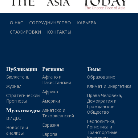
О НАС
СОТРУДНИЧЕСТВО
КАРЬЕРА
СТАЖИРОВКИ
КОНТАКТЫ
Публикации
Регионы
Темы
Бюллетень
Афгано и
Образование
Пакистанский
Журнал
Климат и Энергетика
Африка
Стратегический
Права Человека,
Прогнозы
Америки
Демократия и
Гражданское
Мультимедиа
Азиатско и
Общество
Тихоокеанский
ВИДЕО
Геополитика,
Евразия
Логистика и
Новости и
Транспортные
анализы
Европа
Коридоры