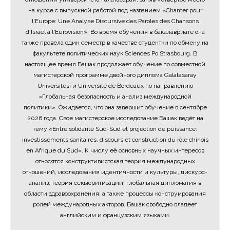
на курсе с выпускной работой под названием «Chanter pour
l'Europe: Une Analyse Discursive des Paroles des Chansons
d'Israël à l'Eurovision». Во время обучения в бакалавриате она
также провела один семестр в качестве студентки по обмену на
факультете политических наук Sciences Po Strasbourg. В
настоящее время Башак продолжает обучение по совместной
магистерской программе двойного диплома Galatasaray
Üniversitesi и Université de Bordeaux по направлению
«Глобальная безопасность и анализ международной
политики». Ожидается, что она завершит обучение в сентябре
2026 года. Свое магистерское исследование Башак ведёт на
тему «Entre solidarité Sud-Sud et projection de puissance:
investissements sanitaires, discours et construction du rôle chinois
en Afrique du Sud». К числу её основных научных интересов
относятся конструктивистская теория международных
отношений, исследования идентичности и культуры, дискурс-
анализ, теория секьюритизации, глобальная дипломатия в
области здравоохранения, а также процессы конструирования
ролей международных акторов. Башак свободно владеет
английским и французским языками.