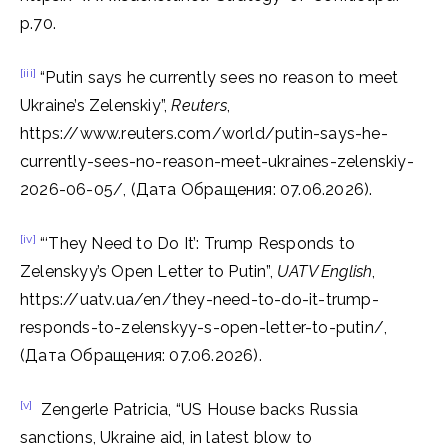
p.70.
[iii]
“Putin says he currently sees no reason to meet
Ukraine’s Zelenskiy”,
Reuters
,
https://www.reuters.com/world/putin-says-he-
currently-sees-no-reason-meet-ukraines-zelenskiy-
2026-06-05/, (Дата Обращения: 07.06.2026).
[iv]
“‘They Need to Do It’: Trump Responds to
Zelenskyy’s Open Letter to Putin”,
UATV English
,
https://uatv.ua/en/they-need-to-do-it-trump-
responds-to-zelenskyy-s-open-letter-to-putin/,
(Дата Обращения: 07.06.2026).
[v]
Zengerle Patricia, “US House backs Russia
sanctions, Ukraine aid, in latest blow to