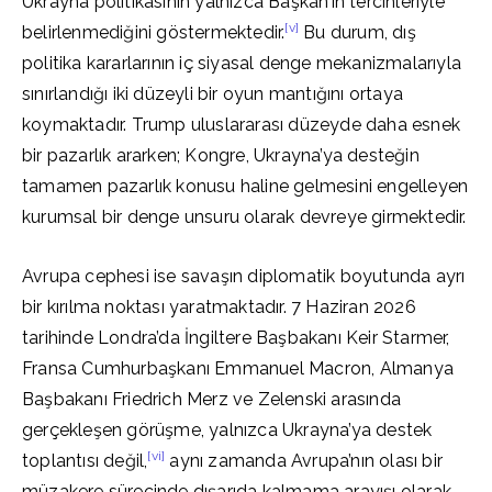
Ukrayna politikasının yalnızca Başkan’ın tercihleriyle
[v]
belirlenmediğini göstermektedir.
Bu durum, dış
politika kararlarının iç siyasal denge mekanizmalarıyla
sınırlandığı iki düzeyli bir oyun mantığını ortaya
koymaktadır. Trump uluslararası düzeyde daha esnek
bir pazarlık ararken; Kongre, Ukrayna’ya desteğin
tamamen pazarlık konusu haline gelmesini engelleyen
kurumsal bir denge unsuru olarak devreye girmektedir.
Avrupa cephesi ise savaşın diplomatik boyutunda ayrı
bir kırılma noktası yaratmaktadır. 7 Haziran 2026
tarihinde Londra’da İngiltere Başbakanı Keir Starmer,
Fransa Cumhurbaşkanı Emmanuel Macron, Almanya
Başbakanı Friedrich Merz ve Zelenski arasında
gerçekleşen görüşme, yalnızca Ukrayna’ya destek
[vi]
toplantısı değil,
aynı zamanda Avrupa’nın olası bir
müzakere sürecinde dışarıda kalmama arayışı olarak