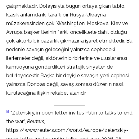
çalışmaktadır. Dolayısıyla bugün ortaya çıkan tablo,
klasik anlamda iki taraflı bir Rusya-Ukrayna
müzakeresinden çok; Washington, Moskova, Kiev ve
Avrupa başkentlerinin farklı önceliklerle dahil olduğu
çok aktörlü bir pazarlık çıkmazına işaret etmektedir. Bu
nedenle savaşın geleceğini yalnızca cephedeki
ilerlemeler değil, aktörlerin birbirlerine ve uluslararası
kamuoyuna gönderdikleri stratejik sinyaller de
belirleyecektir. Başka bir deyişle savaşın yeni cephesi
yalnızca Donbas değil, savaş sonrası düzenin nasıl
kurulacağına ilişkin rekabet alanıdır.
[i]
“Zelenskiy, in open letter, invites Putin to talks to end
the war”,
Reuters
,
https://www.reuters.com/world/europe/zelenskiy-
open-letter-invites-putin-talks-end-war-2026-06-