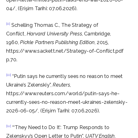
04/, (Erişim Tarihi: 07.06.2026).
[ii]
Schelling Thomas C., The Strategy of
Conflict,
Harvard University Press
, Cambridge,
1960,
Pickle Partners Publishing Edition
, 2015,
https://www.sackett.net/Strategy-of-Conflict.pdf
p.70.
[iii]
“Putin says he currently sees no reason to meet
Ukraine’s Zelenskiy”,
Reuters
,
https://www.reuters.com/world/putin-says-he-
currently-sees-no-reason-meet-ukraines-zelenskiy-
2026-06-05/, (Erişim Tarihi: 07.06.2026).
[iv]
“‘They Need to Do It’: Trump Responds to
Zelenskyy’s Open Letter to Putin”,
UATV English
,