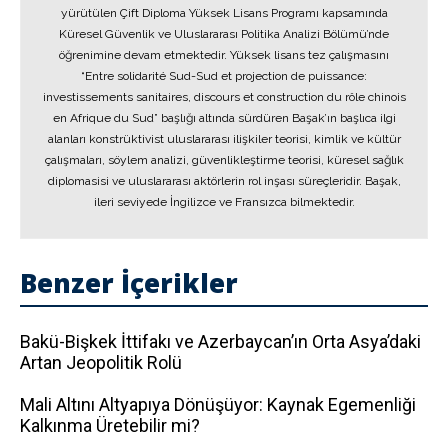
yürütülen Çift Diploma Yüksek Lisans Programı kapsamında
Küresel Güvenlik ve Uluslararası Politika Analizi Bölümü’nde
öğrenimine devam etmektedir. Yüksek lisans tez çalışmasını
“Entre solidarité Sud-Sud et projection de puissance:
investissements sanitaires, discours et construction du rôle chinois
en Afrique du Sud” başlığı altında sürdüren Başak’ın başlıca ilgi
alanları konstrüktivist uluslararası ilişkiler teorisi, kimlik ve kültür
çalışmaları, söylem analizi, güvenlikleştirme teorisi, küresel sağlık
diplomasisi ve uluslararası aktörlerin rol inşası süreçleridir. Başak,
ileri seviyede İngilizce ve Fransızca bilmektedir.
Benzer İçerikler
Bakü-Bişkek İttifakı ve Azerbaycan’ın Orta Asya’daki
Artan Jeopolitik Rolü
Mali Altını Altyapıya Dönüşüyor: Kaynak Egemenliği
Kalkınma Üretebilir mi?