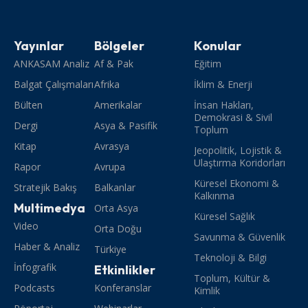
Yayınlar
Bölgeler
Konular
ANKASAM Analiz
Af & Pak
Eğitim
Balgat Çalışmaları
Afrika
İklim & Enerji
Bülten
Amerikalar
İnsan Hakları,
Demokrasi & Sivil
Dergi
Asya & Pasifik
Toplum
Kitap
Avrasya
Jeopolitik, Lojistik &
Ulaştırma Koridorları
Rapor
Avrupa
Küresel Ekonomi &
Stratejik Bakış
Balkanlar
Kalkınma
Multimedya
Orta Asya
Küresel Sağlık
Video
Orta Doğu
Savunma & Güvenlik
Haber & Analiz
Türkiye
Teknoloji & Bilgi
İnfografik
Etkinlikler
Toplum, Kültür &
Podcasts
Konferanslar
Kimlik