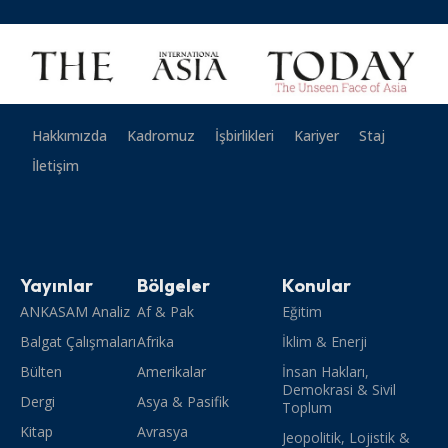
Hakkımızda
Kadromuz
İşbirlikleri
Kariyer
Staj
İletişim
Yayınlar
Bölgeler
Konular
ANKASAM Analiz
Af & Pak
Eğitim
Balgat Çalışmaları
Afrika
İklim & Enerji
Bülten
Amerikalar
İnsan Hakları,
Demokrasi & Sivil
Dergi
Asya & Pasifik
Toplum
Kitap
Avrasya
Jeopolitik, Lojistik &