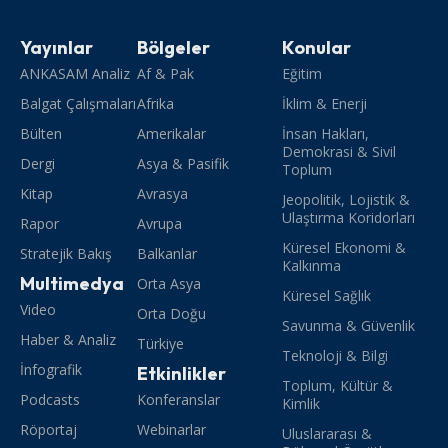
Yayınlar
Bölgeler
Konular
ANKASAM Analiz
Af & Pak
Eğitim
Balgat Çalışmaları
Afrika
İklim & Enerji
Bülten
Amerikalar
İnsan Hakları,
Demokrasi & Sivil
Dergi
Asya & Pasifik
Toplum
Kitap
Avrasya
Jeopolitik, Lojistik &
Ulaştırma Koridorları
Rapor
Avrupa
Küresel Ekonomi &
Stratejik Bakış
Balkanlar
Kalkınma
Multimedya
Orta Asya
Küresel Sağlık
Video
Orta Doğu
Savunma & Güvenlik
Haber & Analiz
Türkiye
Teknoloji & Bilgi
İnfografik
Etkinlikler
Toplum, Kültür &
Podcasts
Konferanslar
Kimlik
Röportaj
Webinarlar
Uluslararası &