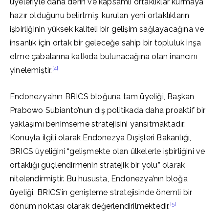
üyeleriyle daha derin ve kapsamlı ortaklıklar kurmaya
hazır olduğunu belirtmiş, kurulan yeni ortaklıkların
işbirliğinin yüksek kaliteli bir gelişim sağlayacağına ve
insanlık için ortak bir geleceğe sahip bir topluluk inşa
etme çabalarına katkıda bulunacağına olan inancını
[4]
yinelemiştir.
Endonezya’nın BRICS bloğuna tam üyeliği, Başkan
Prabowo Subianto’nun dış politikada daha proaktif bir
yaklaşımı benimseme stratejisini yansıtmaktadır.
Konuyla ilgili olarak Endonezya Dışişleri Bakanlığı,
BRICS üyeliğini “gelişmekte olan ülkelerle işbirliğini ve
ortaklığı güçlendirmenin stratejik bir yolu” olarak
nitelendirmiştir. Bu hususta, Endonezya’nın bloğa
üyeliği, BRICS’in genişleme stratejisinde önemli bir
[5]
dönüm noktası olarak değerlendirilmektedir.