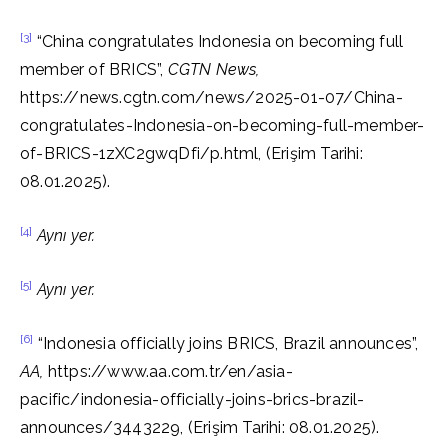
[3]
“China congratulates Indonesia on becoming full
member of BRICS”,
CGTN News,
https://news.cgtn.com/news/2025-01-07/China-
congratulates-Indonesia-on-becoming-full-member-
of-BRICS-1zXC2gwqDfi/p.html, (Erişim Tarihi:
08.01.2025).
[4]
Aynı yer.
[5]
Aynı yer.
[6]
“Indonesia officially joins BRICS, Brazil announces”,
AA,
https://www.aa.com.tr/en/asia-
pacific/indonesia-officially-joins-brics-brazil-
announces/3443229, (Erişim Tarihi: 08.01.2025).