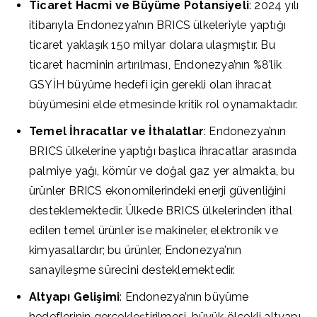
Ticaret Hacmi ve Büyüme Potansiyeli
: 2024 yılı
itibarıyla Endonezya’nın BRICS ülkeleriyle yaptığı
ticaret yaklaşık 150 milyar dolara ulaşmıştır. Bu
ticaret hacminin artırılması, Endonezya’nın %8’lik
GSYİH büyüme hedefi için gerekli olan ihracat
büyümesini elde etmesinde kritik rol oynamaktadır.
Temel İhracatlar ve İthalatlar
: Endonezya’nın
BRICS ülkelerine yaptığı başlıca ihracatlar arasında
palmiye yağı, kömür ve doğal gaz yer almakta, bu
ürünler BRICS ekonomilerindeki enerji güvenliğini
desteklemektedir. Ülkede BRICS ülkelerinden ithal
edilen temel ürünler ise makineler, elektronik ve
kimyasallardır; bu ürünler, Endonezya’nın
sanayileşme sürecini desteklemektedir.
Altyapı Gelişimi
: Endonezya’nın büyüme
hedeflerinin gerçekleştirilmesi, büyük ölçekli altyapı