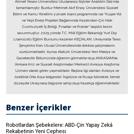
Ahmet Yesevi Üniversitesi Uluslararası İlişkiler Anabilim Dalı’nda
tamamlamıştır. Burdur Mehmet Akif Ersoy Üniversitesi Siyaset
Bilimi ve Kamu Yönetimi yüksek lisans programında ise “Kuşak-Yol
ve Yeşil Enerji Projeleri Bağlamında Kazakistan-Çin Halk
Cumhuriyeti İş Birliği, Fırsatlar ve Riskler” başlıklı tezini
savunmuştur. 2025 yılında T.C. Millî Eğitim Bakanlığı Yurt Dışı
Lisansüstü Eğitim Bursunu kazanan KEÇİALAN, Ukrayna’da Taras
Şevçenko Kiev Ulusal Üniversitesinde doktora çalışmalarını
sürdürmektedir. Ayrıca Atatürk Üniversitesi Yeni Medya ve
Gazetecilik Bölümü’nde öğrenim görmekte olup ANKASAM’da
(Ankara Kriz ve Siyaset Araştırmaları Merkezi) Avrasya Araştırma
Uzmanı olarak görev yapmaktadır. Başlıca ilgi alanları Avrasya ve
özellikle Orta Asya bölgesidir. İngilizce ve Rusça bilmekte, temel
düzeyde Ukraynaca bilgisine sahip olup Kazakça öğrenmektedir.
Benzer İçerikler
Robotlardan Şebekelere: ABD-Çin Yapay Zekâ
Rekabetinin Yeni Cephesi