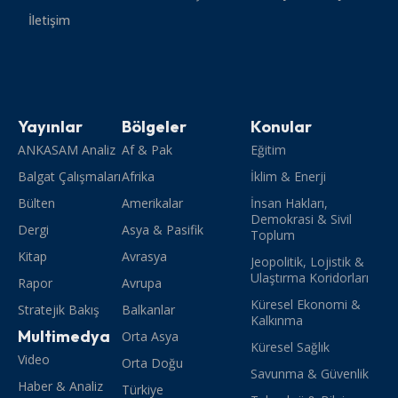
İletişim
Yayınlar
Bölgeler
Konular
ANKASAM Analiz
Af & Pak
Eğitim
Balgat Çalışmaları
Afrika
İklim & Enerji
Bülten
Amerikalar
İnsan Hakları,
Demokrasi & Sivil
Dergi
Asya & Pasifik
Toplum
Kitap
Avrasya
Jeopolitik, Lojistik &
Ulaştırma Koridorları
Rapor
Avrupa
Küresel Ekonomi &
Stratejik Bakış
Balkanlar
Kalkınma
Multimedya
Orta Asya
Küresel Sağlık
Video
Orta Doğu
Savunma & Güvenlik
Haber & Analiz
Türkiye