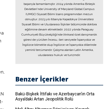
başarıyla tamamlamıştır. 2024 yılında Amerika Birleşik
Devletleri'nde University of Maryland Global Campus
(UMGC) Siyaset Bilimi lisans programından mezun
olmuştur. 2023 yılı itibarıyla Kapadokya Üniversitesi
Siyaset Bilimi ve Uluslararası İlişkiler bölümünde doktora
eğitimine devam etmektedir. 2022 yılında Paraguay
ya
Cumhuriyeti Büyükelçiliği’nde (Ankara) özel danışmanlık
görevi de yürüten İncesu, ileri seviyede İspanyolca ve
n
İngilizce bilmekte olup İngilizce ve İspanyolca dillerinde
yeminli tercümandır. Çalışma alanları Latin Amerika,
uluslararası hukuk ve turizmdir.
en,
Benzer İçerikler
LN
Bakü-Bişkek İttifakı ve Azerbaycan’ın Orta
Asya’daki Artan Jeopolitik Rolü
t-