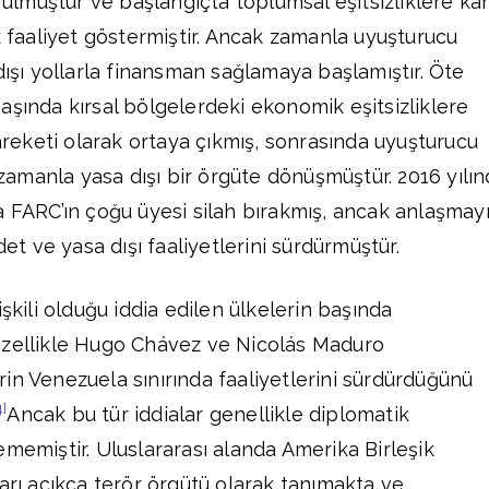
urulmuştur ve başlangıçta toplumsal eşitsizliklere kar
k faaliyet göstermiştir. Ancak zamanla uyuşturucu
dışı yollarla finansman sağlamaya başlamıştır. Öte
aşında kırsal bölgelerdeki ekonomik eşitsizliklere
hareketi olarak ortaya çıkmış, sonrasında uyuşturucu
e zamanla yasa dışı bir örgüte dönüşmüştür. 2016 yılı
a FARC’ın çoğu üyesi silah bırakmış, ancak anlaşmay
 ve yasa dışı faaliyetlerini sürdürmüştür.
işkili olduğu iddia edilen ülkelerin başında
özellikle Hugo Chávez ve Nicolás Maduro
in Venezuela sınırında faaliyetlerini sürdürdüğünü
4]
Ancak bu tür iddialar genellikle diplomatik
ememiştir. Uluslararası alanda Amerika Birleşik
ları açıkça terör örgütü olarak tanımakta ve