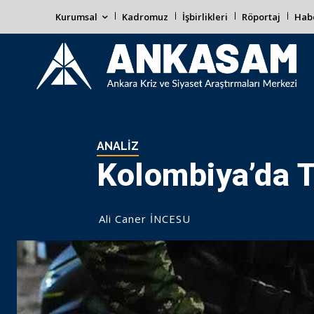
Kurumsal
Kadromuz
İşbirlikleri
Röportaj
Habe
ANALIZ
Kolombiya’da 
Ali Caner İNCESU