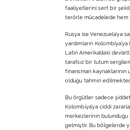
faaliyetlerini sert bir şek
terörle mücadelede hem t
Rusya ise Venezuela’ya sa
yardımların Kolombiya’ya k
Latin Amerika’daki devlet
tarafsız bir tutum sergil
finansman kaynaklarının uy
olduğu tahmin edilmektedi
Bu örgütler sadece şiddet 
Kolombiya’ya ciddi zararl
merkezlerinin bulunduğu 
gelmiştir. Bu bölgelerde y