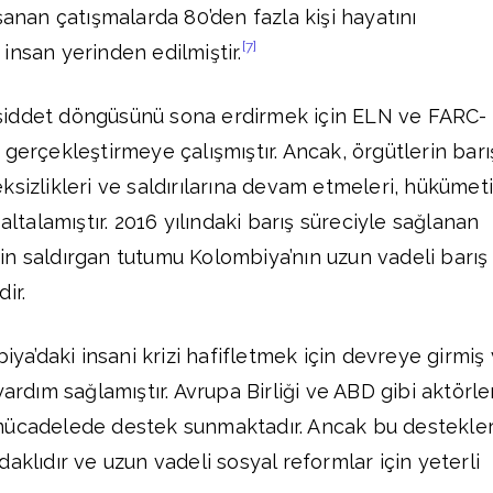
şanan çatışmalarda 80’den fazla kişi hayatını
[7]
insan yerinden edilmiştir.
şiddet döngüsünü sona erdirmek için ELN ve FARC-
gerçekleştirmeye çalışmıştır. Ancak, örgütlerin barı
ksizlikleri ve saldırılarına devam etmeleri, hükümet
altalamıştır. 2016 yılındaki barış süreciyle sağlanan
n saldırgan tutumu Kolombiya’nın uzun vadeli barış
ir.
biya’daki insani krizi hafifletmek için devreye girmiş
yardım sağlamıştır. Avrupa Birliği ve ABD gibi aktörle
mücadelede destek sunmaktadır. Ancak bu destekle
aklıdır ve uzun vadeli sosyal reformlar için yeterli