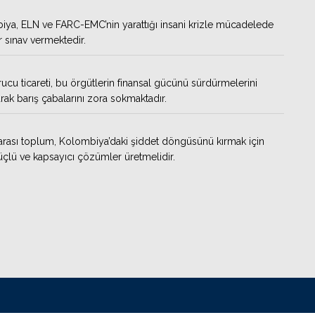
ya, ELN ve FARC-EMC’nin yarattığı insani krizle mücadelede
ir sınav vermektedir.
ucu ticareti, bu örgütlerin finansal gücünü sürdürmelerini
rak barış çabalarını zora sokmaktadır.
arası toplum, Kolombiya’daki şiddet döngüsünü kırmak için
çlü ve kapsayıcı çözümler üretmelidir.