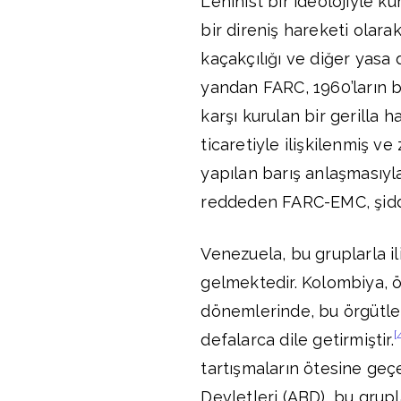
Leninist bir ideolojiyle k
bir direniş hareketi olara
kaçakçılığı ve diğer yasa 
yandan FARC, 1960’ların b
karşı kurulan bir gerilla 
ticaretiyle ilişkilenmiş v
yapılan barış anlaşmasıyl
reddeden FARC-EMC, şiddet
Venezuela, bu gruplarla il
gelmektedir. Kolombiya, 
dönemlerinde, bu örgütler
[
defalarca dile getirmiştir.
tartışmaların ötesine geç
Devletleri (ABD), bu grup