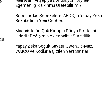
Mali Altını Altyapıya Dönüşüyor: Kaynak
şı
Egemenliği Kalkınma Üretebilir mi?
Robotlardan Şebekelere: ABD-Çin Yapay Zekâ
Rekabetinin Yeni Cephesi
Macaristan’ın Çok Kutuplu Dünya Stratejisi:
Liderlik Değişimi ve Jeopolitik Süreklilik
nda
Yapay Zekâ Soğuk Savaşı: Qwen3.8-Max,
ı
WAICO ve Kodlarla Çizilen Yeni Sınırlar