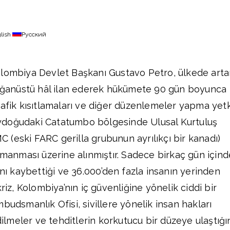
lish
Русский
olombiya Devlet Başkanı Gustavo Petro, ülkede art
olağanüstü hâl ilan ederek hükümete 90 gün boyunca
rafik kısıtlamaları ve diğer düzenlemeler yapma yetk
ydoğudaki Catatumbo bölgesinde Ulusal Kurtuluş
(eski FARC gerilla grubunun ayrılıkçı bir kanadı)
ırmanması üzerine alınmıştır. Sadece birkaç gün içind
ını kaybettiği ve 36.000’den fazla insanın yerinden
riz, Kolombiya’nın iç güvenliğine yönelik ciddi bir
budsmanlık Ofisi, sivillere yönelik insan hakları
edilmeler ve tehditlerin korkutucu bir düzeye ulaştığı