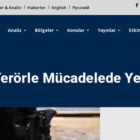
r & Analiz
Haberler
English
Русский
Analiz
Bölgeler
Konular
Yayınlar
Etkin
Terörle Mücadelede Y