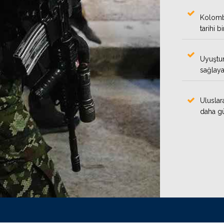
Kolombi
tarihi b
Uyuştur
sağlaya
Uluslar
daha gü