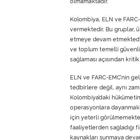
olmamaktadır.
Kolombiya, ELN ve FARC-E
vermektedir. Bu gruplar, ü
etmeye devam etmektedir.
ve toplum temelli güvenlik
sağlaması açısından kriti
ELN ve FARC-EMC’nin gel
tedbirlere değil, aynı za
Kolombiya’daki hükümetin u
operasyonlara dayanmakla 
için yeterli görülmemekted
faaliyetlerden sağladığı f
kaynakları sunmaya devam 