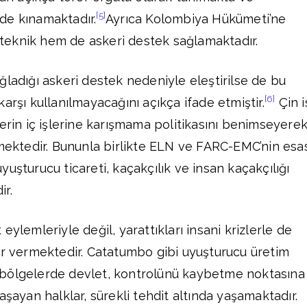
[5]
ilde kınamaktadır.
Ayrıca Kolombiya Hükümeti’ne
eknik hem de askeri destek sağlamaktadır.
ğladığı askeri destek nedeniyle eleştirilse de bu
[6]
arşı kullanılmayacağını açıkça ifade etmiştir.
Çin i
lerin iç işlerine karışmama politikasını benimseyere
emektedir. Bununla birlikte ELN ve FARC-EMC’nin esa
uşturucu ticareti, kaçakçılık ve insan kaçakçılığı
r.
eylemleriyle değil, yarattıkları insani krizlerle de
ar vermektedir. Catatumbo gibi uyuşturucu üretim
bölgelerde devlet, kontrolünü kaybetme noktasına
aşayan halklar, sürekli tehdit altında yaşamaktadır.