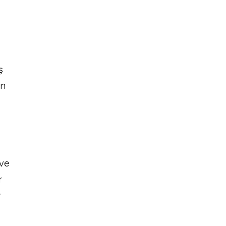
ş
in
 ve
r
r