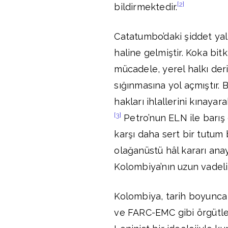
[2]
bildirmektedir.
Catatumbo’daki şiddet yaln
haline gelmiştir. Koka bitk
mücadele, yerel halkı der
sığınmasına yol açmıştır. 
hakları ihlallerini kınaya
[3]
Petro’nun ELN ile barış
karşı daha sert bir tutum
olağanüstü hâl kararı ana
Kolombiya’nın uzun vadeli
Kolombiya, tarih boyunca 
ve FARC-EMC gibi örgütle