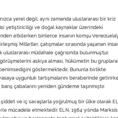
ızca yerel değil, aynı zamanda uluslararası bir kriz
isi yetiştiriciliği ve doğal kaynaklar üzerindeki
inden etkilerken binlerce insanın komşu Venezuela’
Birleşmiş Milletler, çatışmalar sırasında yaşanan insa
rak uluslararası müdahale çağrısında bulunmuştur.
 görüşmelerini askıya alması, hükümetin bu gruplara
 benimsediğini göstermektedir. Bununla birlikte
yasaya uygunluk tartışmalarını beraberinde getirirk
 barış çabalarını yeniden gündeme taşınmıştır.
şiddet ve iç savaşlarla yoğrulmuş bir ülke olarak E
rle mücadele etmektedir. ELN, 1964 yılında Marksis