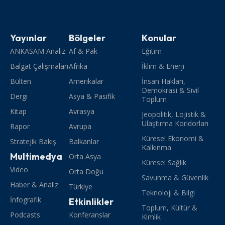
Yayınlar
Bölgeler
Konular
ANKASAM Analiz
Af & Pak
Eğitim
Balgat Çalışmaları
Afrika
İklim & Enerji
Bülten
Amerikalar
İnsan Hakları,
Demokrasi & Sivil
Dergi
Asya & Pasifik
Toplum
Kitap
Avrasya
Jeopolitik, Lojistik &
Ulaştırma Koridorları
Rapor
Avrupa
Küresel Ekonomi &
Stratejik Bakış
Balkanlar
Kalkınma
Multimedya
Orta Asya
Küresel Sağlık
Video
Orta Doğu
Savunma & Güvenlik
Haber & Analiz
Türkiye
Teknoloji & Bilgi
İnfografik
Etkinlikler
Toplum, Kültür &
Podcasts
Konferanslar
Kimlik