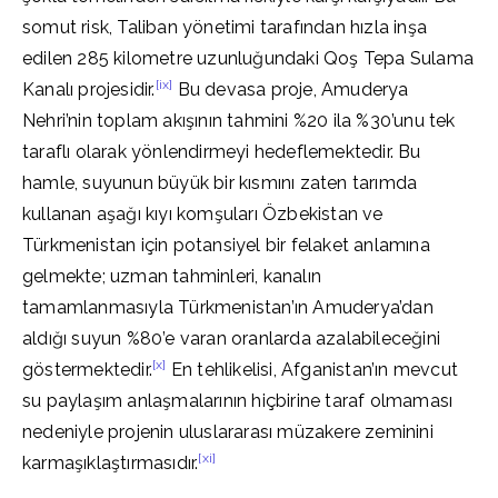
somut risk, Taliban yönetimi tarafından hızla inşa
edilen 285 kilometre uzunluğundaki Qoş Tepa Sulama
[ix]
Kanalı projesidir.
Bu devasa proje, Amuderya
Nehri’nin toplam akışının tahmini %20 ila %30’unu tek
taraflı olarak yönlendirmeyi hedeflemektedir. Bu
hamle, suyunun büyük bir kısmını zaten tarımda
kullanan aşağı kıyı komşuları Özbekistan ve
Türkmenistan için potansiyel bir felaket anlamına
gelmekte; uzman tahminleri, kanalın
tamamlanmasıyla Türkmenistan’ın Amuderya’dan
aldığı suyun %80’e varan oranlarda azalabileceğini
[x]
göstermektedir.
En tehlikelisi, Afganistan’ın mevcut
su paylaşım anlaşmalarının hiçbirine taraf olmaması
nedeniyle projenin uluslararası müzakere zeminini
[xi]
karmaşıklaştırmasıdır.