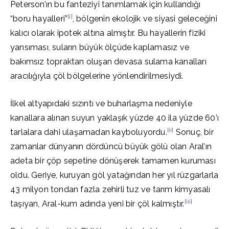
Peterson’ın bu fanteziyi tanımlamak için kullandığı
[i]
“boru hayalleri”
, bölgenin ekolojik ve siyasi geleceğini
kalıcı olarak ipotek altına almıştır. Bu hayallerin fiziki
yansıması, suların büyük ölçüde kaplamasız ve
bakımsız topraktan oluşan devasa sulama kanalları
aracılığıyla çöl bölgelerine yönlendirilmesiydi.
İlkel altyapıdaki sızıntı ve buharlaşma nedeniyle
kanallara alınan suyun yaklaşık yüzde 40 ila yüzde 60’ı
[ii]
tarlalara dahi ulaşamadan kayboluyordu.
Sonuç, bir
zamanlar dünyanın dördüncü büyük gölü olan Aral’ın
adeta bir çöp sepetine dönüşerek tamamen kuruması
oldu. Geriye, kuruyan göl yatağından her yıl rüzgarlarla
43 milyon tondan fazla zehirli tuz ve tarım kimyasalı
[iii]
taşıyan, Aral-kum adında yeni bir çöl kalmıştır.