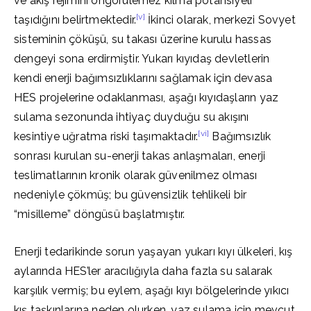
ve akış rejimini öngörülemez kılma potansiyeli
[v]
taşıdığını belirtmektedir.
İkinci olarak, merkezi Sovyet
sisteminin çöküşü, su takası üzerine kurulu hassas
dengeyi sona erdirmiştir. Yukarı kıyıdaş devletlerin
kendi enerji bağımsızlıklarını sağlamak için devasa
HES projelerine odaklanması, aşağı kıyıdaşların yaz
sulama sezonunda ihtiyaç duyduğu su akışını
[vi]
kesintiye uğratma riski taşımaktadır.
Bağımsızlık
sonrası kurulan su-enerji takas anlaşmaları, enerji
teslimatlarının kronik olarak güvenilmez olması
nedeniyle çökmüş; bu güvensizlik tehlikeli bir
“misilleme” döngüsü başlatmıştır.
Enerji tedarikinde sorun yaşayan yukarı kıyı ülkeleri, kış
aylarında HES’ler aracılığıyla daha fazla su salarak
karşılık vermiş; bu eylem, aşağı kıyı bölgelerinde yıkıcı
kış taşkınlarına neden olurken, yaz sulama için mevcut