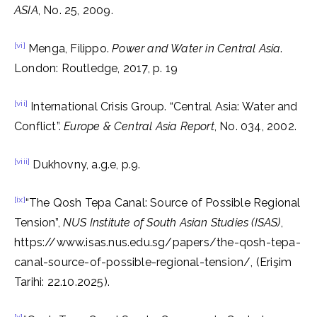
ASIA
, No. 25, 2009.
[vi]
Menga, Filippo.
Power and Water in Central Asia
.
London: Routledge, 2017, p. 19
[vii]
International Crisis Group. “Central Asia: Water and
Conflict”.
Europe & Central Asia Report
, No. 034, 2002.
[viii]
Dukhovny, a.g.e, p.9.
[ix]
“The Qosh Tepa Canal: Source of Possible Regional
Tension”,
NUS Institute of South Asian Studies (ISAS)
,
https://www.isas.nus.edu.sg/papers/the-qosh-tepa-
canal-source-of-possible-regional-tension/, (Erişim
Tarihi: 22.10.2025).