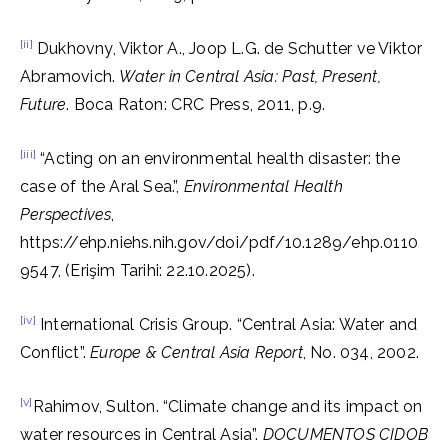
[ii]
Dukhovny, Viktor A., Joop L.G. de Schutter ve Viktor
Abramovich.
Water in Central Asia: Past, Present,
Future
. Boca Raton: CRC Press, 2011, p.9.
[iii]
“Acting on an environmental health disaster: the
case of the Aral Sea.”,
Environmental Health
Perspectives
,
https://ehp.niehs.nih.gov/doi/pdf/10.1289/ehp.0110
9547, (Erişim Tarihi: 22.10.2025).
[iv]
International Crisis Group. “Central Asia: Water and
Conflict”.
Europe & Central Asia Report
, No. 034, 2002.
[v]
Rahimov, Sulton. “Climate change and its impact on
water resources in Central Asia”.
DOCUMENTOS CIDOB