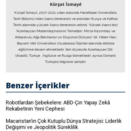
Kürşat İsmayıl
Kürşat İsmayıl, 2017-2021 yılları arasında Hacettepe Üniversitesi
Tarih Bölümü'nden lisans derecesini ve ardından Rusya ve Kafkas
Tarihi alanında yüksek lisans derecesini edindi. Yüksek lisans tezi
"Azerbaycan Modernleşmesinin Temelleri: Mirze Kazımbey ve
Abbaskulu Ağa Bakıhanov'un Düşünce Dünyası" idi. Hâlen Hacı
Bayram Veli Üniversitesi Uluslararası İlişkiler alanında doktora
eğitimine devam etmektedir. İleri düzeyde Azerbaycan Dili
(Anadil), Türkçe , İngilizce ve Rusça bilmektedir; ayrıca Osmanlı
Türkçesi bilgisine sahiptir.
Benzer İçerikler
Robotlardan Şebekelere: ABD-Çin Yapay Zekâ
Rekabetinin Yeni Cephesi
Macaristan’ın Çok Kutuplu Dünya Stratejisi: Liderlik
Değişimi ve Jeopolitik Süreklilik