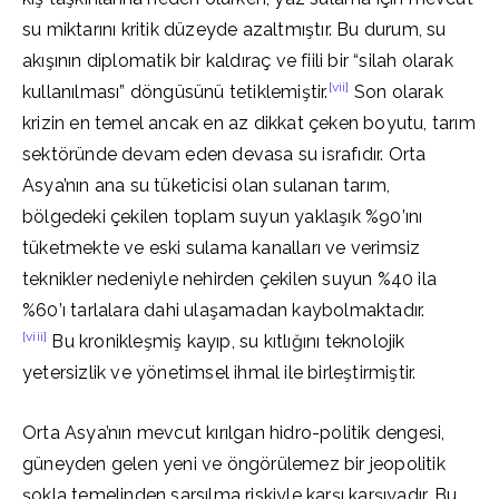
su miktarını kritik düzeyde azaltmıştır. Bu durum, su
akışının diplomatik bir kaldıraç ve fiili bir “silah olarak
[vii]
kullanılması” döngüsünü tetiklemiştir.
Son olarak
krizin en temel ancak en az dikkat çeken boyutu, tarım
sektöründe devam eden devasa su israfıdır. Orta
Asya’nın ana su tüketicisi olan sulanan tarım,
bölgedeki çekilen toplam suyun yaklaşık %90’ını
tüketmekte ve eski sulama kanalları ve verimsiz
teknikler nedeniyle nehirden çekilen suyun %40 ila
%60’ı tarlalara dahi ulaşamadan kaybolmaktadır.
[viii]
Bu kronikleşmiş kayıp, su kıtlığını teknolojik
yetersizlik ve yönetimsel ihmal ile birleştirmiştir.
Orta Asya’nın mevcut kırılgan hidro-politik dengesi,
güneyden gelen yeni ve öngörülemez bir jeopolitik
şokla temelinden sarsılma riskiyle karşı karşıyadır. Bu