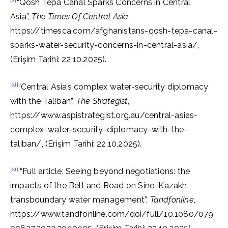
[x]
“Qosh Tepa Canal Sparks Concerns in Central
Asia”,
The Times Of Central Asia
,
https://timesca.com/afghanistans-qosh-tepa-canal-
sparks-water-security-concerns-in-central-asia/,
(Erişim Tarihi: 22.10.2025).
[xi]
“Central Asia’s complex water-security diplomacy
with the Taliban”,
The Strategist
,
https://www.aspistrategist.org.au/central-asias-
complex-water-security-diplomacy-with-the-
taliban/, (Erişim Tarihi: 22.10.2025).
[xii]
“Full article: Seeing beyond negotiations: the
impacts of the Belt and Road on Sino-Kazakh
transboundary water management”,
Tandfonline
,
https://www.tandfonline.com/doi/full/10.1080/079