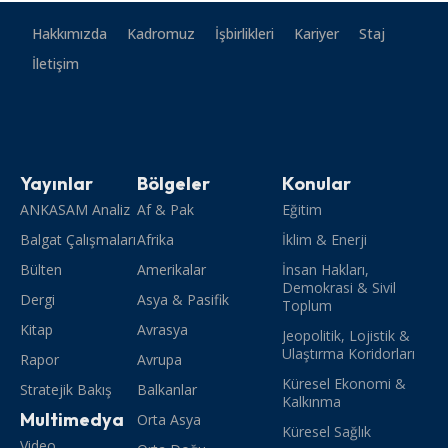
Hakkımızda
Kadromuz
İşbirlikleri
Kariyer
Staj
İletişim
Yayınlar
Bölgeler
Konular
ANKASAM Analiz
Af & Pak
Eğitim
Balgat Çalışmaları
Afrika
İklim & Enerji
Bülten
Amerikalar
İnsan Hakları,
Demokrasi & Sivil
Dergi
Asya & Pasifik
Toplum
Kitap
Avrasya
Jeopolitik, Lojistik &
Ulaştırma Koridorları
Rapor
Avrupa
Küresel Ekonomi &
Stratejik Bakış
Balkanlar
Kalkınma
Multimedya
Orta Asya
Küresel Sağlık
Video