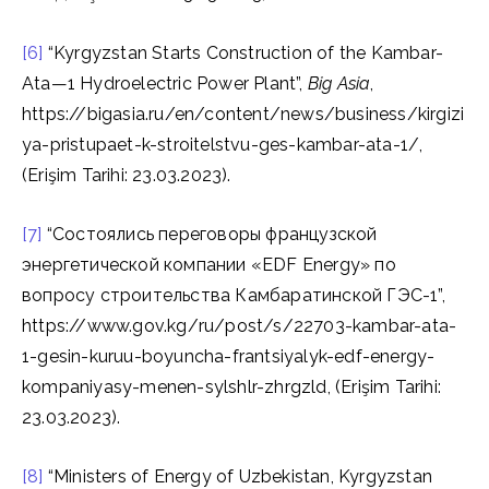
[6]
“Kyrgyzstan Starts Construction of the Kambar-
Ata—1 Hydroelectric Power Plant”,
Big Asia
,
https://bigasia.ru/en/content/news/business/kirgizi
ya-pristupaet-k-stroitelstvu-ges-kambar-ata-1/,
(Erişim Tarihi: 23.03.2023).
[7]
“Состоялись переговоры французской
энергетической компании «EDF Energy» по
вопросу строительства Камбаратинской ГЭС-1”,
https://www.gov.kg/ru/post/s/22703-kambar-ata-
1-gesin-kuruu-boyuncha-frantsiyalyk-edf-energy-
kompaniyasy-menen-sylshlr-zhrgzld, (Erişim Tarihi:
23.03.2023).
[8]
“Ministers of Energy of Uzbekistan, Kyrgyzstan