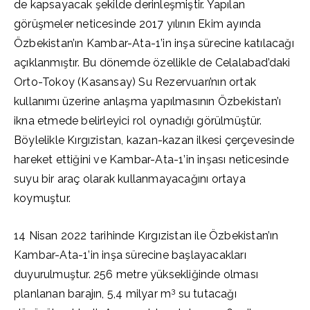
de kapsayacak şekilde derinleşmiştir. Yapılan
görüşmeler neticesinde 2017 yılının Ekim ayında
Özbekistan’ın Kambar-Ata-1’in inşa sürecine katılacağı
açıklanmıştır. Bu dönemde özellikle de Celalabad’daki
Orto-Tokoy (Kasansay) Su Rezervuarı’nın ortak
kullanımı üzerine anlaşma yapılmasının Özbekistan’ı
ikna etmede belirleyici rol oynadığı görülmüştür.
Böylelikle Kırgızistan, kazan-kazan ilkesi çerçevesinde
hareket ettiğini ve Kambar-Ata-1’in inşası neticesinde
suyu bir araç olarak kullanmayacağını ortaya
koymuştur.
14 Nisan 2022 tarihinde Kırgızistan ile Özbekistan’ın
Kambar-Ata-1’in inşa sürecine başlayacakları
duyurulmuştur. 256 metre yüksekliğinde olması
3
planlanan barajın, 5,4 milyar m
su tutacağı