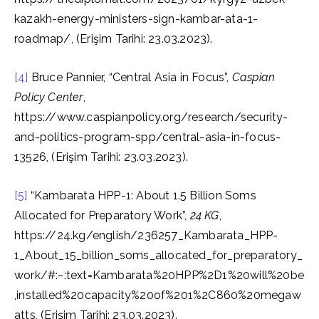
kazakh-energy-ministers-sign-kambar-ata-1-
roadmap/, (Erişim Tarihi: 23.03.2023).
[4]
Bruce Pannier, “Central Asia in Focus”,
Caspian
Policy Center
,
https://www.caspianpolicy.org/research/security-
and-politics-program-spp/central-asia-in-focus-
13526, (Erişim Tarihi: 23.03.2023).
[5]
“Kambarata HPP-1: About 1.5 Billion Soms
Allocated for Preparatory Work”,
24 KG
,
https://24.kg/english/236257_Kambarata_HPP-
1_About_15_billion_soms_allocated_for_preparatory_
work/#:~:text=Kambarata%20HPP%2D1%20will%20be
,installed%20capacity%20of%201%2C860%20megaw
atts, (Erişim Tarihi: 23.03.2023).