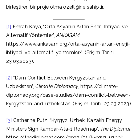
birleştiren bir proje olma özelliğine sahiptir.
[1]
Emrah Kaya, “Orta Asya’nın Artan Enerji İhtiyacı ve
Alternatif Yöntemler”,
ANKASAM
,
https://www.ankasam.org/orta-asyanin-artan-enerji-
ihtiyaci-ve-alternatif-yontemler/, (Erişim Tarihi:
23.03.2023).
[2]
“Dam Conflict Between Kyrgyzstan and
Uzbekistan”,
Climate Diplomacy
, https://climate-
diplomacy.org/case-studies/dam-conflict-between-
kyrgyzstan-and-uzbekistan, (Erişim Tarihi: 23.03.2023).
[3]
Catherine Putz, “Kyrgyz, Uzbek, Kazakh Energy
Ministers Sign Kambar-Ata-1 Roadmap”,
The Diplomat
,
https://thediplomat.com/2023/01/kyrgyz-uzbek-