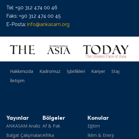
Tel: +90 312 474 00 46
Faks: +90 312 474 00 45
E-Posta:
info@ankasam.org
Hakkımızda
Kadromuz
İşbirlikleri
Kariyer
Staj
İletişim
Yayınlar
Bölgeler
Konular
ANKASAM Analiz
Af & Pak
Eğitim
Balgat Çalışmaları
Afrika
İklim & Enerji