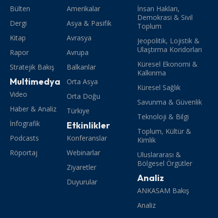
Bülten
Amerikalar
İnsan Hakları,
Demokrasi & Sivil
Dergi
Asya & Pasifik
Toplum
Kitap
Avrasya
Jeopolitik, Lojistik &
Ulaştırma Koridorları
Rapor
Avrupa
Küresel Ekonomi &
Stratejik Bakış
Balkanlar
Kalkınma
Multimedya
Orta Asya
Küresel Sağlık
Video
Orta Doğu
Savunma & Güvenlik
Haber & Analiz
Türkiye
Teknoloji & Bilgi
İnfografik
Etkinlikler
Toplum, Kültür &
Podcasts
Konferanslar
Kimlik
Röportaj
Webinarlar
Uluslararası &
Bölgesel Örgütler
Ziyaretler
Analiz
Duyurular
ANKASAM Bakış
Analiz