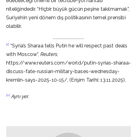
edebileceği önemli bir tecrübe-yol haritası
niteliğindedir. “Hiçbir büyük gücün peşine takılmamak”,
Suriye’nin yeni dönem dış politikasının temel prensibi
olabilir.
[i]
“Syria’s Sharaa tells Putin he will respect past deals
with Moscow”,
Reuters
,
https://www.reuters.com/world/putin-syrias-sharaa-
discuss-fate-russian-military-bases-wednesday-
kremlin-says-2025-10-15/, (Erişim Tarihi: 13.11.2025).
[ii]
Aynı yer.