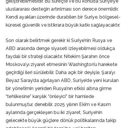
geliştirebilmesidir. Bu süreçte ve bu konuda Suriye’ye
uluslararası desteğin artırılması son derece önemlidir.
Kendi ayakları üzerinde durabilen bir Suriye, bölgesel-
küresel güvenlik ve istikrara büyük katkı sağlayacaktır.
Son olarak belirtmek gerekir ki Suriye’nin Rusya ve
ABD arasında denge siyaseti izleyebilmesi oldukça
faydalı bir strateji olacaktır. Nitekim Şara’nın önce
Moskova’yı ziyaret etmesinin Washington’u harekete
geçirdiği ileri sürülebilir. Daha açık bir deyişle, Şara’yı
Beyaz Saray’da ağırlayan ABD, Suriye’de yeni kurulan
bir yönetimin yeniden Rusya’nın etkisi altına girme
“tehlikesine” karşılık “önleyici” bir hamlede
bulunmuştur, denebilir. 2025 yılının Ekim ve Kasım
aylarında gerçekleşen bu iki ziyaret, Suriye’nin
gelecekte büyük güçlere dönük politikalarında takip