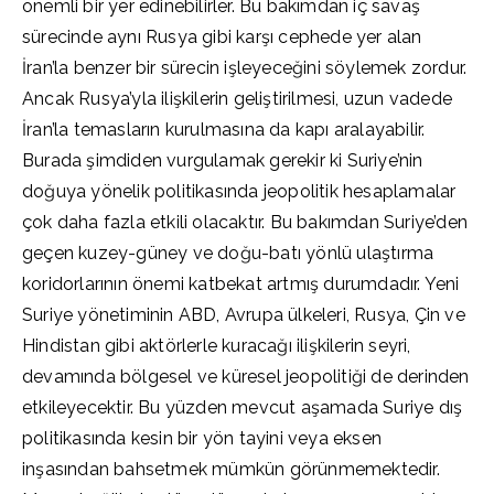
önemli bir yer edinebilirler. Bu bakımdan iç savaş
sürecinde aynı Rusya gibi karşı cephede yer alan
İran’la benzer bir sürecin işleyeceğini söylemek zordur.
Ancak Rusya’yla ilişkilerin geliştirilmesi, uzun vadede
İran’la temasların kurulmasına da kapı aralayabilir.
Burada şimdiden vurgulamak gerekir ki Suriye’nin
doğuya yönelik politikasında jeopolitik hesaplamalar
çok daha fazla etkili olacaktır. Bu bakımdan Suriye’den
geçen kuzey-güney ve doğu-batı yönlü ulaştırma
koridorlarının önemi katbekat artmış durumdadır. Yeni
Suriye yönetiminin ABD, Avrupa ülkeleri, Rusya, Çin ve
Hindistan gibi aktörlerle kuracağı ilişkilerin seyri,
devamında bölgesel ve küresel jeopolitiği de derinden
etkileyecektir. Bu yüzden mevcut aşamada Suriye dış
politikasında kesin bir yön tayini veya eksen
inşasından bahsetmek mümkün görünmemektedir.