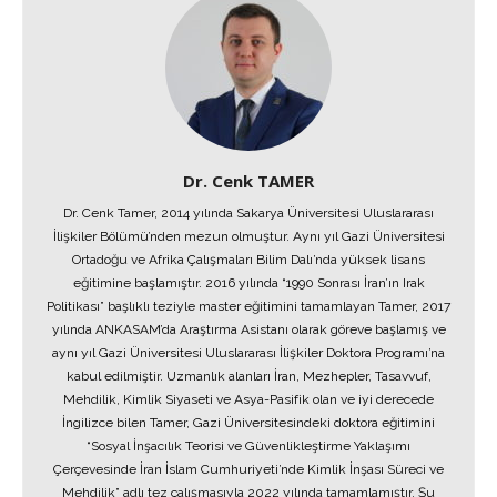
Dr. Cenk TAMER
Dr. Cenk Tamer, 2014 yılında Sakarya Üniversitesi Uluslararası
İlişkiler Bölümü’nden mezun olmuştur. Aynı yıl Gazi Üniversitesi
Ortadoğu ve Afrika Çalışmaları Bilim Dalı’nda yüksek lisans
eğitimine başlamıştır. 2016 yılında “1990 Sonrası İran’ın Irak
Politikası” başlıklı teziyle master eğitimini tamamlayan Tamer, 2017
yılında ANKASAM’da Araştırma Asistanı olarak göreve başlamış ve
aynı yıl Gazi Üniversitesi Uluslararası İlişkiler Doktora Programı’na
kabul edilmiştir. Uzmanlık alanları İran, Mezhepler, Tasavvuf,
Mehdilik, Kimlik Siyaseti ve Asya-Pasifik olan ve iyi derecede
İngilizce bilen Tamer, Gazi Üniversitesindeki doktora eğitimini
“Sosyal İnşacılık Teorisi ve Güvenlikleştirme Yaklaşımı
Çerçevesinde İran İslam Cumhuriyeti’nde Kimlik İnşası Süreci ve
Mehdilik” adlı tez çalışmasıyla 2022 yılında tamamlamıştır. Şu