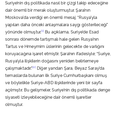
Suriye’nin dış politikada nasıl bir çizgi takip edeceğine
dair önemli bir merak oluşturmuştur. Şara’nın
Moskova’da verdiği en önemli mesaj, “Rusya’yla
yapılan daha önceki anlaşmalara saygı gösterileceği”
[i]
yönünde olmuştur.
Bu açıklama, Suriye’de Esad
sonrası dönemde tartışmalı hale gelen Rusya’nın
Tartus ve Hmeymim üslerinin gelecekte de varlığını
koruyacağına işaret etmiştir. Şara’nın ifadesiyle; “Suriye,
Rusya’yla ilişkilerin doğasını yeniden belirlemeye
[ii]
çalışmaktadır.”
Diğer yandan Şara, Beyaz Saray’da
temaslarda bulunan ilk Suriye Cumhurbaşkanı olmuş
ve böylelikle Suriye-ABD ilişkilerinde yeni bir sayfa
açılmıştır. Bu gelişmeler, Suriye’nin dış politikada denge
siyaseti izleyebileceğine dair önemli işaretler
olmuştur.