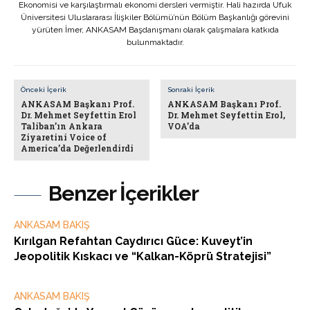
Ekonomisi ve karşılaştırmalı ekonomi dersleri vermiştir. Hali hazırda Ufuk
Üniversitesi Uluslararası İlişkiler Bölümü’nün Bölüm Başkanlığı görevini
yürüten İmer, ANKASAM Başdanışmanı olarak çalışmalara katkıda
bulunmaktadır.
Önceki İçerik
Sonraki İçerik
ANKASAM Başkanı Prof.
ANKASAM Başkanı Prof.
Dr. Mehmet Seyfettin Erol
Dr. Mehmet Seyfettin Erol,
Taliban’ın Ankara
VOA’da
Ziyaretini Voice of
America’da Değerlendirdi
Benzer İçerikler
ANKASAM BAKIŞ
Kırılgan Refahtan Caydırıcı Güce: Kuveyt’in
Jeopolitik Kıskacı ve “Kalkan-Köprü Stratejisi”
ANKASAM BAKIŞ