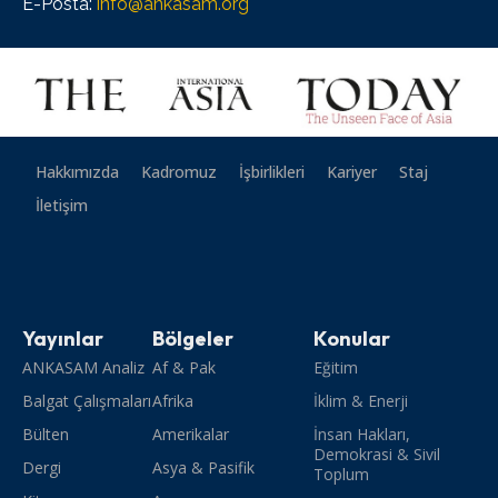
E-Posta:
info@ankasam.org
Hakkımızda
Kadromuz
İşbirlikleri
Kariyer
Staj
İletişim
Yayınlar
Bölgeler
Konular
ANKASAM Analiz
Af & Pak
Eğitim
Balgat Çalışmaları
Afrika
İklim & Enerji
Bülten
Amerikalar
İnsan Hakları,
Demokrasi & Sivil
Dergi
Asya & Pasifik
Toplum