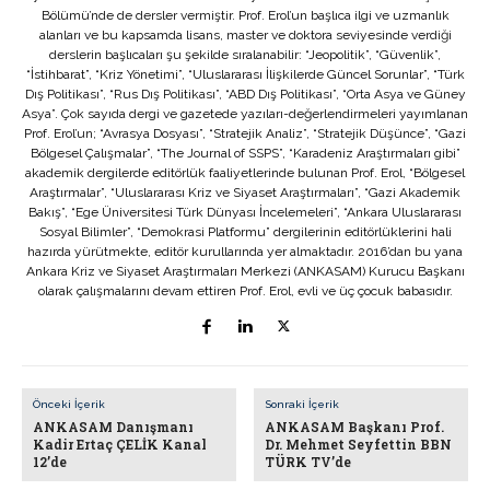
Bölümü’nde de dersler vermiştir. Prof. Erol’un başlıca ilgi ve uzmanlık
alanları ve bu kapsamda lisans, master ve doktora seviyesinde verdiği
derslerin başlıcaları şu şekilde sıralanabilir: “Jeopolitik”, “Güvenlik”,
“İstihbarat”, “Kriz Yönetimi”, “Uluslararası İlişkilerde Güncel Sorunlar”, “Türk
Dış Politikası”, “Rus Dış Politikası”, “ABD Dış Politikası”, “Orta Asya ve Güney
Asya”. Çok sayıda dergi ve gazetede yazıları-değerlendirmeleri yayımlanan
Prof. Erol’un; “Avrasya Dosyası”, “Stratejik Analiz”, “Stratejik Düşünce”, “Gazi
Bölgesel Çalışmalar”, “The Journal of SSPS”, “Karadeniz Araştırmaları gibi”
akademik dergilerde editörlük faaliyetlerinde bulunan Prof. Erol, “Bölgesel
Araştırmalar”, “Uluslararası Kriz ve Siyaset Araştırmaları”, “Gazi Akademik
Bakış”, “Ege Üniversitesi Türk Dünyası İncelemeleri”, “Ankara Uluslararası
Sosyal Bilimler”, “Demokrasi Platformu” dergilerinin editörlüklerini hali
hazırda yürütmekte, editör kurullarında yer almaktadır. 2016’dan bu yana
Ankara Kriz ve Siyaset Araştırmaları Merkezi (ANKASAM) Kurucu Başkanı
olarak çalışmalarını devam ettiren Prof. Erol, evli ve üç çocuk babasıdır.
Önceki İçerik
Sonraki İçerik
ANKASAM Danışmanı
ANKASAM Başkanı Prof.
Kadir Ertaç ÇELİK Kanal
Dr. Mehmet Seyfettin BBN
12’de
TÜRK TV’de