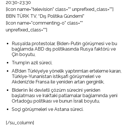
20:30-23:30
[icon name=”television” class=”” unprefixed_class=””]
BBN TÜRK TV, “Dış Politika Gündemi”
[icon name=”commenting-o” class=””
unprefixed_class=””]
Rusya’da protestolar, Biden-Putin görüşmesi ve bu
bağlamda ABD dış politikasında Rusya faktörü ve
Çin boyutu,
Trump’ın azil süreci,
AB’den Türkiye’ye yönelik yaptırımları erteleme kararı,
Türkiye-Yunanistan istikşafi görüşmeleri ve
Akdeniz’de Fransa ile yeniden artan gerginlik,
Biden’ın İki devletli çözüm sürecini yeniden
başlatması ve Irak’taki patlamalar bağlamında yeni
Ortadoğu politikası ve bunun İsrail boyutu,
Soçi görüşmeleri ve Astana süreci.
[/su_column]