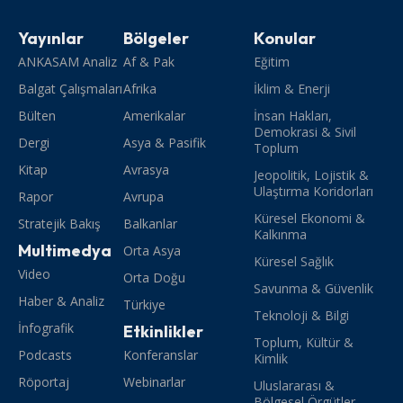
Yayınlar
Bölgeler
Konular
ANKASAM Analiz
Af & Pak
Eğitim
Balgat Çalışmaları
Afrika
İklim & Enerji
Bülten
Amerikalar
İnsan Hakları,
Demokrasi & Sivil
Dergi
Asya & Pasifik
Toplum
Kitap
Avrasya
Jeopolitik, Lojistik &
Ulaştırma Koridorları
Rapor
Avrupa
Küresel Ekonomi &
Stratejik Bakış
Balkanlar
Kalkınma
Multimedya
Orta Asya
Küresel Sağlık
Video
Orta Doğu
Savunma & Güvenlik
Haber & Analiz
Türkiye
Teknoloji & Bilgi
İnfografik
Etkinlikler
Toplum, Kültür &
Podcasts
Konferanslar
Kimlik
Röportaj
Webinarlar
Uluslararası &
Bölgesel Örgütler