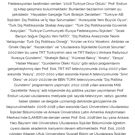
Federasyonları tarafından verilen “2016 Türkiye Onur Ödülü”. Prof. Erol’un
15 kitap çalışması bulunmaktadır. Bunlardan bazılarının isimleri şu
şekildedir: “Hayalden Gerçeğe Türk Birleşik Devletleri”, “Türkiye-AB
İlişkileri: Dış Politika ve İç Yapı Sorunsalları”, “Avrasya’da Yeni Büyük Oyun”,
“Türk Dış Politikasında Strateji Arayışları”, “Türk Dış Politikasında Güvenlik
Arayışları”, “Türkiye Cumhuriyeti-Rusya Federasyonu İlişkileri”, “Sıcak
Barışın Soğuk Örgütü Yeni NATO”, “Dış Politika Analizinde Teorik
Yaklaşımlar: Türk Dış Politikası Örneği”, “Krizler ve Kriz Yönetimi: Aktörler ve
Örnek Olaylar”, “Kazakistan” ve “Uluslararası İlişkilerde Güncel Sorunlar”.
2002’den bu yana TRT Türkiye’nin sesi ve TRT Radyo 1 (Ankara Radyosu)
“Avrasya Gündemi”, “Stratejik Bakış”, “Küresel Bakış”, “Analiz”, “Dosya”,
“Haber Masası”, “Gündemin Öteki Yüzü” gibi radyo programlarını
gerçekleştirmiş olan Prof. Erol, TRT INT televizyonunda 2004-2007 yılları
arasında “Arayış”, 2007-2010 yılları arasında Kanal A televizyonunda “Sınır
Ötesi” ve 2020-2021’de de BBN TÜRK televizyonunda “Dış Politika
Gündemi” programlarını yapmıştır. 2012-2018 yılları arasında Millî
Gazete’de “Arayış” adlı köşesinde dış politika yazıları yayımlanan Prof.
Erol’un ulusal-uluslararası medyada çok sayıda televizyon, radyo, gazete,
haber siteleri ve dergide uzmanlığı dahilinde görüşlerine de
başvurulmaktadır. 2006-2018 yılları arasında Gazi Üniversitesi Uluslararası
İlişkiler Bölümü’nde ve Ankara Üniversitesi Latin Amerika Araştırmaları
Merkezi’nde (LAMER) de dersler veren Prof. Erol, 2018’den bu yana Ankara
Hacı Bayram Veli Üniversitesi Uluslararası İlişkiler Bölümü’nde öğretim
üyesi olarak akademik kariyerini devam ettirmektedir. Prof. Erol, 2006
yılından itibaren Ufuk Üniversitesi Siyaset Bilimi ve Uluslararası İlişkiler