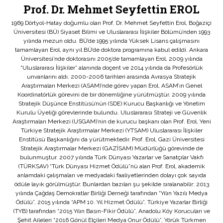
Prof. Dr. Mehmet Seyfettin EROL
1969 Dörtyol-Hatay doğumlu olan Prof. Dr. Mehmet Seyfettin Erol, Boğaziçi
Üniversitesi (BÜ) Siyaset Bilimi ve Uluslararası İlişkiler Bölümü’nden 1993
yılında mezun oldu. BÜ’de 1995 yılında Yüksek Lisans çalışmasını
tamamlayan Erol, aynı yıl BÜ’de doktora programına kabul edildi. Ankara
Üniversitesi’nde doktorasını 2005’de tamamlayan Erol, 2009 yılında
“Uluslararası İlişkiler” alanında doçent ve 2014 yılında da Profesörlük
unvanlarını aldı. 2000-2006 tarihleri arasında Avrasya Stratejik
Araştırmaları Merkezi (ASAM)’nde görev yapan Erol, ASAM’ın Genel
Koordinatörlük görevini de bir dönemliğine yürütmüştür. 2009 yılında
Stratejik Düşünce Enstitüsü’nün (SDE) Kurucu Başkanlığı ve Yönetim
Kurulu Üyeliği görevlerinde bulundu. Uluslararası Strateji ve Güvenlik
Araştırmaları Merkezi (USGAM)’nin de kurucu başkanı olan Prof. Erol, Yeni
Türkiye Stratejik Araştırmalar Merkezi (YTSAM) Uluslararası İlişkiler
Enstitüsü Başkanlığını da yürütmektedir. Prof. Erol, Gazi Üniversitesi
Stratejik Araştırmalar Merkezi (GAZİSAM) Müdürlüğü görevinde de
bulunmuştur. 2007 yılında Türk Dünyası Yazarlar ve Sanatçılar Vakfı
(TÜRKSAV) “Türk Dünyası Hizmet Ödülü”nü alan Prof. Erol, akademik
anlamdaki çalışmaları ve medyadaki faaliyetlerinden dolayı çok sayıda
ödüle layık görülmüştür. Bunlardan bazıları şu şekilde sıralanabilir: 2013
yılında Çağdaş Demokratlar Birliği Derneği tarafından “Yılın Yazılı Medya
Ödülü”, 2015 yılında “APM 10. Yıl Hizmet Ödülü”, Türkiye Yazarlar Birliği
(TYB) tarafından “2015 Yılın Basın-Fikir Ödülü”, Anadolu Köy Korucuları ve
Şehit Aileleri “2016 Gönül Elçileri Medya Onur Ödülü”, Yörük Türkmen