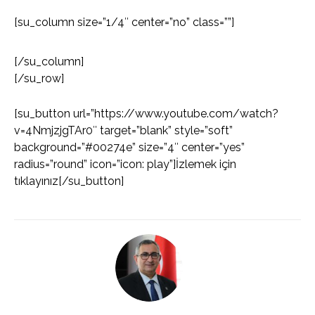
[su_column size=”1/4″ center=”no” class=””]
[/su_column]
[/su_row]
[su_button url=”https://www.youtube.com/watch?
v=4NmjzjgTAr0″ target=”blank” style=”soft”
background=”#00274e” size=”4″ center=”yes”
radius=”round” icon=”icon: play”]İzlemek için
tıklayınız[/su_button]