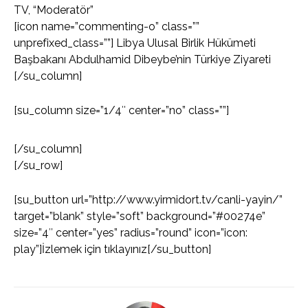
TV, “Moderatör”
[icon name=”commenting-o” class=””
unprefixed_class=””] Libya Ulusal Birlik Hükümeti
Başbakanı Abdulhamid Dibeybe’nin Türkiye Ziyareti
[/su_column]
[su_column size=”1/4″ center=”no” class=””]
[/su_column]
[/su_row]
[su_button url=”http://www.yirmidort.tv/canli-yayin/”
target=”blank” style=”soft” background=”#00274e”
size=”4″ center=”yes” radius=”round” icon=”icon:
play”]İzlemek için tıklayınız[/su_button]