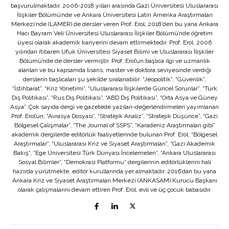
başvurulmaktadır. 2006-2018 yılları arasında Gazi Üniversitesi Uluslararası
İlişkiler Bölümü’nde ve Ankara Üniversitesi Latin Amerika Araştırmaları
Merkezi’nde (LAMER) de dersler veren Prof. Erol, 2018’den bu yana Ankara
Hacı Bayram Veli Üniversitesi Uluslararası İlişkiler Bölümü’nde öğretim
üyesi olarak akademik kariyerini devam ettirmektedir. Prof. Erol, 2006
yılından itibaren Ufuk Üniversitesi Siyaset Bilimi ve Uluslararası İlişkiler
Bölümü’nde de dersler vermiştir. Prof. Erol’un başlıca ilgi ve uzmanlık
alanları ve bu kapsamda lisans, master ve doktora seviyesinde verdiği
derslerin başlıcaları şu şekilde sıralanabilir: “Jeopolitik”, “Güvenlik”,
“İstihbarat”, “Kriz Yönetimi”, “Uluslararası İlişkilerde Güncel Sorunlar”, “Türk
Dış Politikası”, “Rus Dış Politikası”, “ABD Dış Politikası”, “Orta Asya ve Güney
Asya”. Çok sayıda dergi ve gazetede yazıları-değerlendirmeleri yayımlanan
Prof. Erol’un; “Avrasya Dosyası”, “Stratejik Analiz”, “Stratejik Düşünce”, “Gazi
Bölgesel Çalışmalar”, “The Journal of SSPS”, “Karadeniz Araştırmaları gibi”
akademik dergilerde editörlük faaliyetlerinde bulunan Prof. Erol, “Bölgesel
Araştırmalar”, “Uluslararası Kriz ve Siyaset Araştırmaları”, “Gazi Akademik
Bakış”, “Ege Üniversitesi Türk Dünyası İncelemeleri”, “Ankara Uluslararası
Sosyal Bilimler”, “Demokrasi Platformu” dergilerinin editörlüklerini hali
hazırda yürütmekte, editör kurullarında yer almaktadır. 2016’dan bu yana
Ankara Kriz ve Siyaset Araştırmaları Merkezi (ANKASAM) Kurucu Başkanı
olarak çalışmalarını devam ettiren Prof. Erol, evli ve üç çocuk babasıdır.