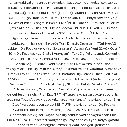
anlamdaki çalışmaları ve medyadaki faaliyetlerinden dolayı çok sayıda
ödüle layık görülmüştür. Bunlardan bazıları şu şekilde sıralanabilir: 2013
yılında Çağdaş Demokratlar Birliği Derneği tarafından “Yılın Yazılı Medya
Ödülü”, 2015 yılında “APM 10. Yıl Hizmet Ödülü”, Türkiye Yazarlar Birliği
(TYB) tarafından “2015 Yılın Basın-Fikir Ödülü”, Anadolu Köy Korucuları ve
Şehit Aileleri “2016 Gönül Elçileri Medya Onur Ödülü”, Yörük Türkmen
Federasyonları tarafından verilen “2016 Türkiye Onur Ödülü”. Prof. Erol’un
15 kitap çalışması bulunmaktadır. Bunlardan bazılarının isimleri şu
şekildedir: “Hayalden Gerçeğe Türk Birleşik Devletleri”, “Türkiye-AB
İlişkileri: Dış Politika ve İç Yapı Sorunsalları”, “Avrasya’da Yeni Büyük Oyun”,
“Türk Dış Politikasında Strateji Arayışları”, “Türk Dış Politikasında Güvenlik
Arayışları”, “Türkiye Cumhuriyeti-Rusya Federasyonu İlişkileri”, “Sıcak
Barışın Soğuk Örgütü Yeni NATO”, “Dış Politika Analizinde Teorik
Yaklaşımlar: Türk Dış Politikası Örneği”, “Krizler ve Kriz Yönetimi: Aktörler ve
Örnek Olaylar”, “Kazakistan” ve “Uluslararası İlişkilerde Güncel Sorunlar”.
2002’den bu yana TRT Türkiye’nin sesi ve TRT Radyo 1 (Ankara Radyosu)
“Avrasya Gündemi”, “Stratejik Bakış”, “Küresel Bakış”, “Analiz”, “Dosya”,
“Haber Masası”, “Gündemin Öteki Yüzü” gibi radyo programlarını
gerçekleştirmiş olan Prof. Erol, TRT INT televizyonunda 2004-2007 yılları
arasında “Arayış”, 2007-2010 yılları arasında Kanal A televizyonunda “Sınır
Ötesi” ve 2020-2021’de de BBN TÜRK televizyonunda “Dış Politika
Gündemi” programlarını yapmıştır. 2012-2018 yılları arasında Millî
Gazete’de “Arayış” adlı köşesinde dış politika yazıları yayımlanan Prof.
Erol’un ulusal-uluslararası medyada çok sayıda televizyon, radyo, gazete,
haber siteleri ve dergide uzmanlığı dahilinde görüşlerine de