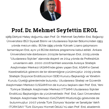
Prof. Dr. Mehmet Seyfettin EROL
1969 Dörtyol-Hatay doğumlu olan Prof. Dr. Mehmet Seyfettin Erol, Boğaziçi
Üniversitesi (BÜ) Siyaset Bilimi ve Uluslararası İlişkiler Bölümü’nden 1993
yılında mezun oldu. BÜ’de 1995 yılında Yüksek Lisans çalışmasını
tamamlayan Erol, aynı yıl BÜ’de doktora programına kabul edildi. Ankara
Üniversitesi’nde doktorasını 2005’de tamamlayan Erol, 2009 yılında
“Uluslararası İlişkiler” alanında doçent ve 2014 yılında da Profesörlük
unvanlarını aldı. 2000-2006 tarihleri arasında Avrasya Stratejik
Araştırmaları Merkezi (ASAM)’nde görev yapan Erol, ASAM’ın Genel
Koordinatörlük görevini de bir dönemliğine yürütmüştür. 2009 yılında
Stratejik Düşünce Enstitüsü’nün (SDE) Kurucu Başkanlığı ve Yönetim
Kurulu Üyeliği görevlerinde bulundu. Uluslararası Strateji ve Güvenlik
Araştırmaları Merkezi (USGAM)’nin de kurucu başkanı olan Prof. Erol, Yeni
Türkiye Stratejik Araştırmalar Merkezi (YTSAM) Uluslararası İlişkiler
Enstitüsü Başkanlığını da yürütmektedir. Prof. Erol, Gazi Üniversitesi
Stratejik Araştırmalar Merkezi (GAZİSAM) Müdürlüğü görevinde de
bulunmuştur. 2007 yılında Türk Dünyası Yazarlar ve Sanatçılar Vakfı
(TÜRKSAV) “Türk Dünyası Hizmet Ödülü”nü alan Prof. Erol, akademik