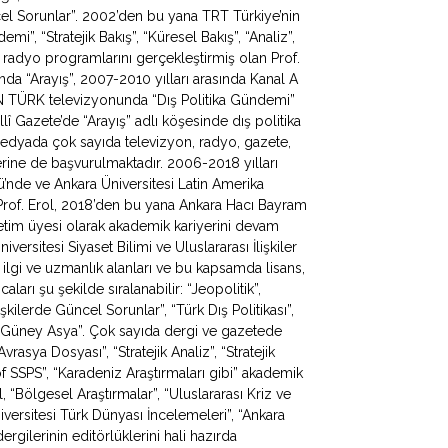
ncel Sorunlar”. 2002’den bu yana TRT Türkiye’nin
, “Stratejik Bakış”, “Küresel Bakış”, “Analiz”,
 radyo programlarını gerçekleştirmiş olan Prof.
da “Arayış”, 2007-2010 yılları arasında Kanal A
N TÜRK televizyonunda “Dış Politika Gündemi”
lî Gazete’de “Arayış” adlı köşesinde dış politika
 medyada çok sayıda televizyon, radyo, gazete,
erine de başvurulmaktadır. 2006-2018 yılları
mü’nde ve Ankara Üniversitesi Latin Amerika
Prof. Erol, 2018’den bu yana Ankara Hacı Bayram
ğretim üyesi olarak akademik kariyerini devam
iversitesi Siyaset Bilimi ve Uluslararası İlişkiler
 ilgi ve uzmanlık alanları ve bu kapsamda lisans,
ları şu şekilde sıralanabilir: “Jeopolitik”,
lişkilerde Güncel Sorunlar”, “Türk Dış Politikası”,
 ve Güney Asya”. Çok sayıda dergi ve gazetede
rasya Dosyası”, “Stratejik Analiz”, “Stratejik
f SSPS”, “Karadeniz Araştırmaları gibi” akademik
, “Bölgesel Araştırmalar”, “Uluslararası Kriz ve
iversitesi Türk Dünyası İncelemeleri”, “Ankara
rgilerinin editörlüklerini hali hazırda