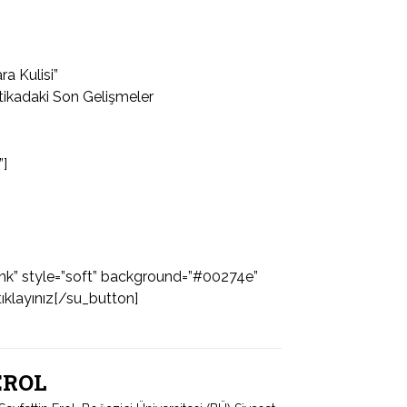
ra Kulisi”
tikadaki Son Gelişmeler
”]
lank” style=”soft” background=”#00274e”
tıklayınız[/su_button]
 EROL