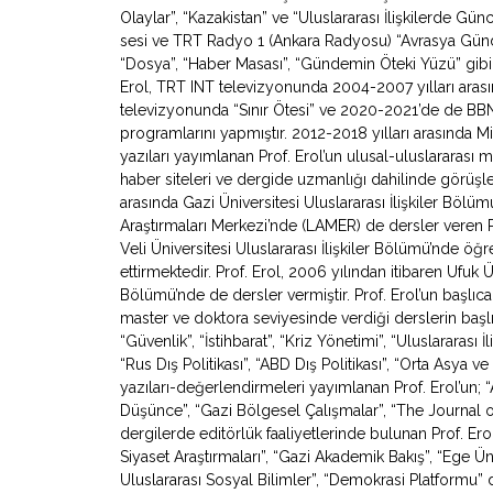
Olaylar”, “Kazakistan” ve “Uluslararası İlişkilerde Gü
sesi ve TRT Radyo 1 (Ankara Radyosu) “Avrasya Gündemi”
“Dosya”, “Haber Masası”, “Gündemin Öteki Yüzü” gibi
Erol, TRT INT televizyonunda 2004-2007 yılları arasın
televizyonunda “Sınır Ötesi” ve 2020-2021’de de BB
programlarını yapmıştır. 2012-2018 yılları arasında Mil
yazıları yayımlanan Prof. Erol’un ulusal-uluslararası
haber siteleri ve dergide uzmanlığı dahilinde görüşl
arasında Gazi Üniversitesi Uluslararası İlişkiler Bölü
Araştırmaları Merkezi’nde (LAMER) de dersler veren 
Veli Üniversitesi Uluslararası İlişkiler Bölümü’nde ö
ettirmektedir. Prof. Erol, 2006 yılından itibaren Ufuk Ün
Bölümü’nde de dersler vermiştir. Prof. Erol’un başlıca
master ve doktora seviyesinde verdiği derslerin başlıca
“Güvenlik”, “İstihbarat”, “Kriz Yönetimi”, “Uluslararası İ
“Rus Dış Politikası”, “ABD Dış Politikası”, “Orta Asya
yazıları-değerlendirmeleri yayımlanan Prof. Erol’un; “Av
Düşünce”, “Gazi Bölgesel Çalışmalar”, “The Journal o
dergilerde editörlük faaliyetlerinde bulunan Prof. Erol
Siyaset Araştırmaları”, “Gazi Akademik Bakış”, “Ege Ün
Uluslararası Sosyal Bilimler”, “Demokrasi Platformu” de