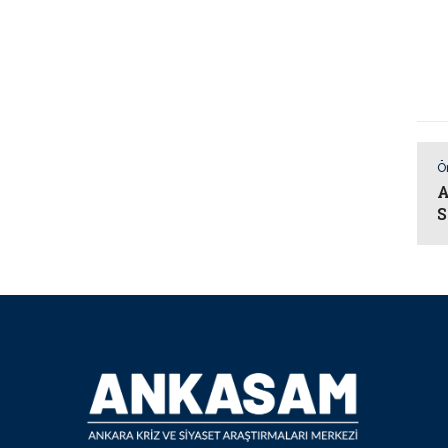
Ö
A
S