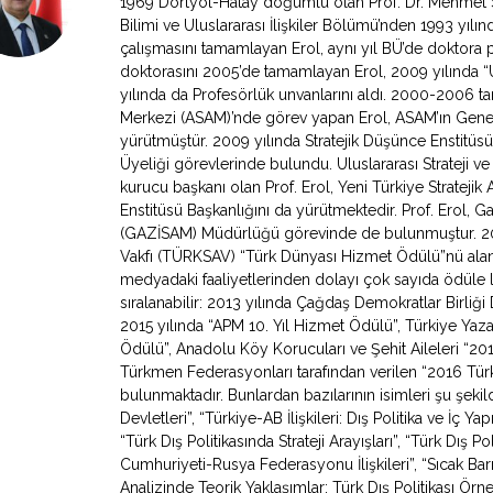
1969 Dörtyol-Hatay doğumlu olan Prof. Dr. Mehmet Sey
Bilimi ve Uluslararası İlişkiler Bölümü’nden 1993 yıl
çalışmasını tamamlayan Erol, aynı yıl BÜ’de doktora 
doktorasını 2005’de tamamlayan Erol, 2009 yılında “Ul
yılında da Profesörlük unvanlarını aldı. 2000-2006 tari
Merkezi (ASAM)’nde görev yapan Erol, ASAM’ın Genel
yürütmüştür. 2009 yılında Stratejik Düşünce Enstitüs
Üyeliği görevlerinde bulundu. Uluslararası Strateji v
kurucu başkanı olan Prof. Erol, Yeni Türkiye Stratejik 
Enstitüsü Başkanlığını da yürütmektedir. Prof. Erol, Ga
(GAZİSAM) Müdürlüğü görevinde de bulunmuştur. 2007
Vakfı (TÜRKSAV) “Türk Dünyası Hizmet Ödülü”nü alan 
medyadaki faaliyetlerinden dolayı çok sayıda ödüle l
sıralanabilir: 2013 yılında Çağdaş Demokratlar Birliği
2015 yılında “APM 10. Yıl Hizmet Ödülü”, Türkiye Yazarl
Ödülü”, Anadolu Köy Korucuları ve Şehit Aileleri “2
Türkmen Federasyonları tarafından verilen “2016 Türki
bulunmaktadır. Bunlardan bazılarının isimleri şu şeki
Devletleri”, “Türkiye-AB İlişkileri: Dış Politika ve İç Y
“Türk Dış Politikasında Strateji Arayışları”, “Türk Dış Po
Cumhuriyeti-Rusya Federasyonu İlişkileri”, “Sıcak Bar
Analizinde Teorik Yaklaşımlar: Türk Dış Politikası Örne