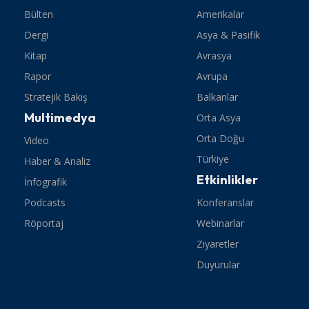
Bülten
Amerikalar
Dergi
Asya & Pasifik
Kitap
Avrasya
Rapor
Avrupa
Stratejik Bakış
Balkanlar
Multimedya
Orta Asya
Orta Doğu
Video
Türkiye
Haber & Analiz
Etkinlikler
İnfografik
Podcasts
Konferanslar
Röportaj
Webinarlar
Ziyaretler
Duyurular