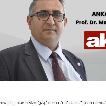
row][su_column size=”3/4″ center=”no” class=””][icon name=”u