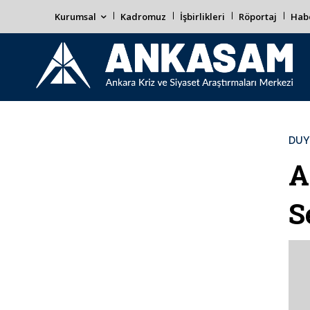
Kurumsal
Kadromuz
İşbirlikleri
Röportaj
Habe
DUY
A
S