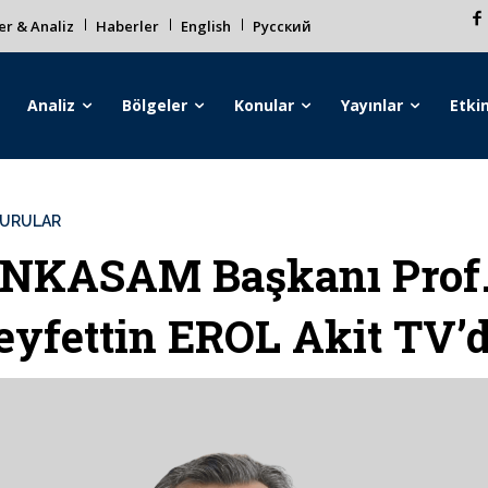
r & Analiz
Haberler
English
Русский
Analiz
Bölgeler
Konular
Yayınlar
Etkin
URULAR
NKASAM Başkanı Prof.
eyfettin EROL Akit TV’