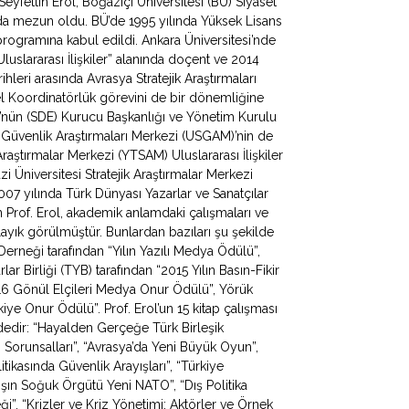
fettin Erol, Boğaziçi Üniversitesi (BÜ) Siyaset
ında mezun oldu. BÜ’de 1995 yılında Yüksek Lisans
programına kabul edildi. Ankara Üniversitesi’nde
uslararası İlişkiler” alanında doçent ve 2014
hleri arasında Avrasya Stratejik Araştırmaları
 Koordinatörlük görevini de bir dönemliğine
ü’nün (SDE) Kurucu Başkanlığı ve Yönetim Kurulu
e Güvenlik Araştırmaları Merkezi (USGAM)’nin de
Araştırmalar Merkezi (YTSAM) Uluslararası İlişkiler
zi Üniversitesi Stratejik Araştırmalar Merkezi
 yılında Türk Dünyası Yazarlar ve Sanatçılar
Prof. Erol, akademik anlamdaki çalışmaları ve
ayık görülmüştür. Bunlardan bazıları şu şekilde
 Derneği tarafından “Yılın Yazılı Medya Ödülü”,
ar Birliği (TYB) tarafından “2015 Yılın Basın-Fikir
016 Gönül Elçileri Medya Onur Ödülü”, Yörük
ye Onur Ödülü”. Prof. Erol’un 15 kitap çalışması
ldedir: “Hayalden Gerçeğe Türk Birleşik
apı Sorunsalları”, “Avrasya’da Yeni Büyük Oyun”,
litikasında Güvenlik Arayışları”, “Türkiye
ışın Soğuk Örgütü Yeni NATO”, “Dış Politika
ği”, “Krizler ve Kriz Yönetimi: Aktörler ve Örnek