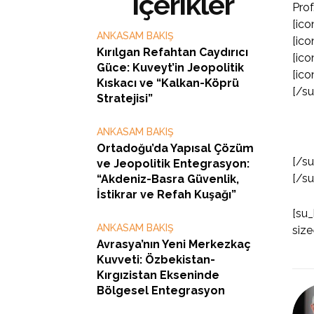
İçerikler
Prof
[ico
ANKASAM BAKIŞ
[ico
Kırılgan Refahtan Caydırıcı
[ico
Güce: Kuveyt’in Jeopolitik
[ico
Kıskacı ve “Kalkan-Köprü
[/s
Stratejisi”
ANKASAM BAKIŞ
Ortadoğu’da Yapısal Çözüm
[/s
ve Jeopolitik Entegrasyon:
[/s
“Akdeniz-Basra Güvenlik,
İstikrar ve Refah Kuşağı”
[su_
ANKASAM BAKIŞ
size
Avrasya’nın Yeni Merkezkaç
Kuvveti: Özbekistan-
Kırgızistan Ekseninde
Bölgesel Entegrasyon