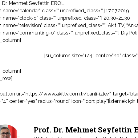
. Dr. Mehmet Seyfettin EROL
n name=”calendar” class=”” unprefixed_class=””] 17.07.2019
n name=”clock-o” class=”” unprefixed_class=””] 20.30-21.30
n name=”television” class=”” unprefixed_class=””] Akit TV, “Anka
n name=”commenting-o” class=”” unprefixed_class=””] Dış Poli
u_column]
[su_column size=”1/4″ center=”no” class=”
u_column]
u_row]
button url=”https://www.akittv.com.tr/canli-izle/” target=”b
=”4″ center=”yes” radius=”round” icon=”icon: play”]İzlemek için 
Prof. Dr. Mehmet Seyfettin