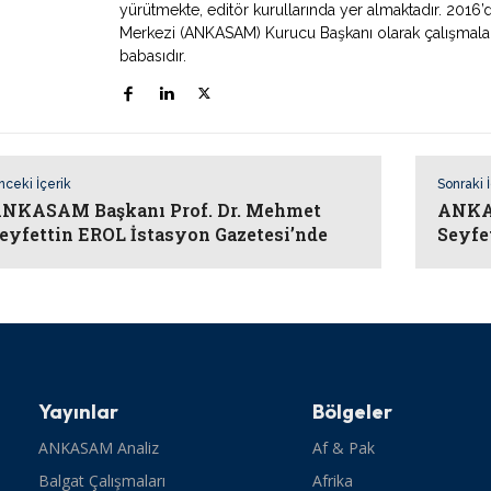
yürütmekte, editör kurullarında yer almaktadır. 2016’
Merkezi (ANKASAM) Kurucu Başkanı olarak çalışmaların
babasıdır.
nceki İçerik
Sonraki 
NKASAM Başkanı Prof. Dr. Mehmet
ANKAS
eyfettin EROL İstasyon Gazetesi’nde
Seyfe
Yayınlar
Bölgeler
ANKASAM Analiz
Af & Pak
Balgat Çalışmaları
Afrika