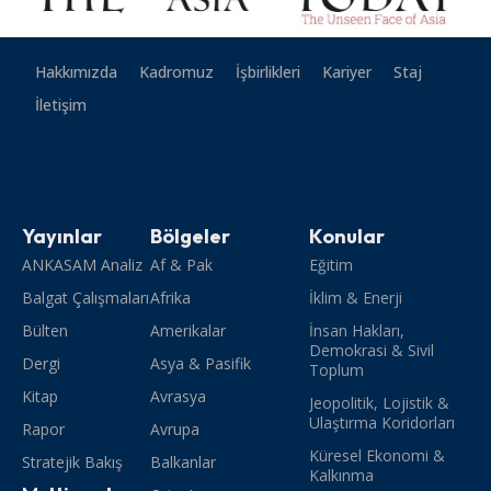
Hakkımızda
Kadromuz
İşbirlikleri
Kariyer
Staj
İletişim
Yayınlar
Bölgeler
Konular
ANKASAM Analiz
Af & Pak
Eğitim
Balgat Çalışmaları
Afrika
İklim & Enerji
Bülten
Amerikalar
İnsan Hakları,
Demokrasi & Sivil
Dergi
Asya & Pasifik
Toplum
Kitap
Avrasya
Jeopolitik, Lojistik &
Ulaştırma Koridorları
Rapor
Avrupa
Küresel Ekonomi &
Stratejik Bakış
Balkanlar
Kalkınma