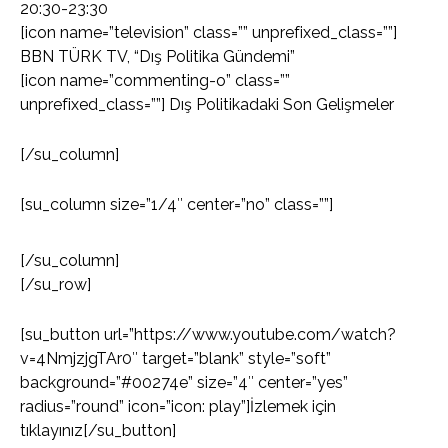
20:30-23:30
[icon name=”television” class=”” unprefixed_class=””]
BBN TÜRK TV, “Dış Politika Gündemi”
[icon name=”commenting-o” class=””
unprefixed_class=””] Dış Politikadaki Son Gelişmeler
[/su_column]
[su_column size=”1/4″ center=”no” class=””]
[/su_column]
[/su_row]
[su_button url=”https://www.youtube.com/watch?
v=4NmjzjgTAr0″ target=”blank” style=”soft”
background=”#00274e” size=”4″ center=”yes”
radius=”round” icon=”icon: play”]İzlemek için
tıklayınız[/su_button]