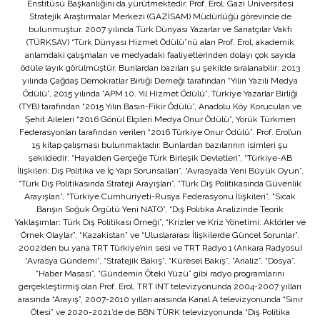
Enstitüsü Başkanlığını da yürütmektedir. Prof. Erol, Gazi Üniversitesi
Stratejik Araştırmalar Merkezi (GAZİSAM) Müdürlüğü görevinde de
bulunmuştur. 2007 yılında Türk Dünyası Yazarlar ve Sanatçılar Vakfı
(TÜRKSAV) “Türk Dünyası Hizmet Ödülü”nü alan Prof. Erol, akademik
anlamdaki çalışmaları ve medyadaki faaliyetlerinden dolayı çok sayıda
ödüle layık görülmüştür. Bunlardan bazıları şu şekilde sıralanabilir: 2013
yılında Çağdaş Demokratlar Birliği Derneği tarafından “Yılın Yazılı Medya
Ödülü”, 2015 yılında “APM 10. Yıl Hizmet Ödülü”, Türkiye Yazarlar Birliği
(TYB) tarafından “2015 Yılın Basın-Fikir Ödülü”, Anadolu Köy Korucuları ve
Şehit Aileleri “2016 Gönül Elçileri Medya Onur Ödülü”, Yörük Türkmen
Federasyonları tarafından verilen “2016 Türkiye Onur Ödülü”. Prof. Erol’un
15 kitap çalışması bulunmaktadır. Bunlardan bazılarının isimleri şu
şekildedir: “Hayalden Gerçeğe Türk Birleşik Devletleri”, “Türkiye-AB
İlişkileri: Dış Politika ve İç Yapı Sorunsalları”, “Avrasya’da Yeni Büyük Oyun”,
“Türk Dış Politikasında Strateji Arayışları”, “Türk Dış Politikasında Güvenlik
Arayışları”, “Türkiye Cumhuriyeti-Rusya Federasyonu İlişkileri”, “Sıcak
Barışın Soğuk Örgütü Yeni NATO”, “Dış Politika Analizinde Teorik
Yaklaşımlar: Türk Dış Politikası Örneği”, “Krizler ve Kriz Yönetimi: Aktörler ve
Örnek Olaylar”, “Kazakistan” ve “Uluslararası İlişkilerde Güncel Sorunlar”.
2002’den bu yana TRT Türkiye’nin sesi ve TRT Radyo 1 (Ankara Radyosu)
“Avrasya Gündemi”, “Stratejik Bakış”, “Küresel Bakış”, “Analiz”, “Dosya”,
“Haber Masası”, “Gündemin Öteki Yüzü” gibi radyo programlarını
gerçekleştirmiş olan Prof. Erol, TRT INT televizyonunda 2004-2007 yılları
arasında “Arayış”, 2007-2010 yılları arasında Kanal A televizyonunda “Sınır
Ötesi” ve 2020-2021’de de BBN TÜRK televizyonunda “Dış Politika