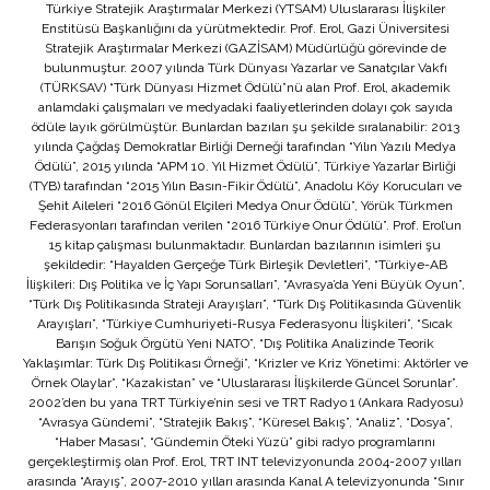
Türkiye Stratejik Araştırmalar Merkezi (YTSAM) Uluslararası İlişkiler
Enstitüsü Başkanlığını da yürütmektedir. Prof. Erol, Gazi Üniversitesi
Stratejik Araştırmalar Merkezi (GAZİSAM) Müdürlüğü görevinde de
bulunmuştur. 2007 yılında Türk Dünyası Yazarlar ve Sanatçılar Vakfı
(TÜRKSAV) “Türk Dünyası Hizmet Ödülü”nü alan Prof. Erol, akademik
anlamdaki çalışmaları ve medyadaki faaliyetlerinden dolayı çok sayıda
ödüle layık görülmüştür. Bunlardan bazıları şu şekilde sıralanabilir: 2013
yılında Çağdaş Demokratlar Birliği Derneği tarafından “Yılın Yazılı Medya
Ödülü”, 2015 yılında “APM 10. Yıl Hizmet Ödülü”, Türkiye Yazarlar Birliği
(TYB) tarafından “2015 Yılın Basın-Fikir Ödülü”, Anadolu Köy Korucuları ve
Şehit Aileleri “2016 Gönül Elçileri Medya Onur Ödülü”, Yörük Türkmen
Federasyonları tarafından verilen “2016 Türkiye Onur Ödülü”. Prof. Erol’un
15 kitap çalışması bulunmaktadır. Bunlardan bazılarının isimleri şu
şekildedir: “Hayalden Gerçeğe Türk Birleşik Devletleri”, “Türkiye-AB
İlişkileri: Dış Politika ve İç Yapı Sorunsalları”, “Avrasya’da Yeni Büyük Oyun”,
“Türk Dış Politikasında Strateji Arayışları”, “Türk Dış Politikasında Güvenlik
Arayışları”, “Türkiye Cumhuriyeti-Rusya Federasyonu İlişkileri”, “Sıcak
Barışın Soğuk Örgütü Yeni NATO”, “Dış Politika Analizinde Teorik
Yaklaşımlar: Türk Dış Politikası Örneği”, “Krizler ve Kriz Yönetimi: Aktörler ve
Örnek Olaylar”, “Kazakistan” ve “Uluslararası İlişkilerde Güncel Sorunlar”.
2002’den bu yana TRT Türkiye’nin sesi ve TRT Radyo 1 (Ankara Radyosu)
“Avrasya Gündemi”, “Stratejik Bakış”, “Küresel Bakış”, “Analiz”, “Dosya”,
“Haber Masası”, “Gündemin Öteki Yüzü” gibi radyo programlarını
gerçekleştirmiş olan Prof. Erol, TRT INT televizyonunda 2004-2007 yılları
arasında “Arayış”, 2007-2010 yılları arasında Kanal A televizyonunda “Sınır