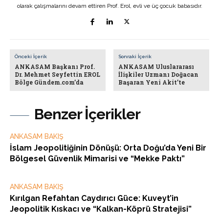
olarak çalışmalarını devam ettiren Prof. Erol, evli ve üç çocuk babasıdır.
Önceki İçerik
Sonraki İçerik
ANKASAM Başkanı Prof.
ANKASAM Uluslararası
Dr. Mehmet Seyfettin EROL
İlişkiler Uzmanı Doğacan
Bölge Gündem.com’da
Başaran Yeni Akit’te
Benzer İçerikler
ANKASAM BAKIŞ
İslam Jeopolitiğinin Dönüşü: Orta Doğu’da Yeni Bir
Bölgesel Güvenlik Mimarisi ve “Mekke Paktı”
ANKASAM BAKIŞ
Kırılgan Refahtan Caydırıcı Güce: Kuveyt’in
Jeopolitik Kıskacı ve “Kalkan-Köprü Stratejisi”