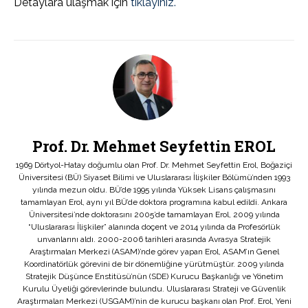
Detaylara ulaşmak için
tıklayınız.
Prof. Dr. Mehmet Seyfettin EROL
1969 Dörtyol-Hatay doğumlu olan Prof. Dr. Mehmet Seyfettin Erol, Boğaziçi
Üniversitesi (BÜ) Siyaset Bilimi ve Uluslararası İlişkiler Bölümü’nden 1993
yılında mezun oldu. BÜ’de 1995 yılında Yüksek Lisans çalışmasını
tamamlayan Erol, aynı yıl BÜ’de doktora programına kabul edildi. Ankara
Üniversitesi’nde doktorasını 2005’de tamamlayan Erol, 2009 yılında
“Uluslararası İlişkiler” alanında doçent ve 2014 yılında da Profesörlük
unvanlarını aldı. 2000-2006 tarihleri arasında Avrasya Stratejik
Araştırmaları Merkezi (ASAM)’nde görev yapan Erol, ASAM’ın Genel
Koordinatörlük görevini de bir dönemliğine yürütmüştür. 2009 yılında
Stratejik Düşünce Enstitüsü’nün (SDE) Kurucu Başkanlığı ve Yönetim
Kurulu Üyeliği görevlerinde bulundu. Uluslararası Strateji ve Güvenlik
Araştırmaları Merkezi (USGAM)’nin de kurucu başkanı olan Prof. Erol, Yeni