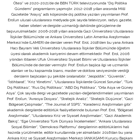
Ötesi” ve 2020-2021’de de BBN TÜRK televizyonunda “Dış Politika
Gündemi” programlarını yapmıştır. 2012-2018 yılları arasında Millî
Gazete’de “Arayış” adlı köşesinde dış politika yazıları yayımlanan Prof.
Erol’un ulusal-uluslararası medyada çok sayıda televizyon, radyo, gazete,
haber siteleri ve dergide uzmanlığı dahilinde görüşlerine de
başvurulmaktadır. 2006-2018 yılları arasında Gazi Üniversitesi Uluslararası
İlişkiler Bölümü’nde ve Ankara Üniversitesi Latin Amerika Araştırmaları
Merkezi’nde (LAMER) de dersler veren Prof. Erol, 2018’den bu yana Ankara
Hacı Bayram Veli Üniversitesi Uluslararası İlişkiler Bölümü’nde öğretim
üyesi olarak akademik kariyerini devam ettirmektedir. Prof. Erol, 2006
yılından itibaren Ufuk Üniversitesi Siyaset Bilimi ve Uluslararası İlişkiler
Bölümü’nde de dersler vermiştir. Prof. Erol’un başlıca ilgi ve uzmanlık
alanları ve bu kapsamda lisans, master ve doktora seviyesinde verdiği
derslerin başlıcaları şu şekilde sıralanabilir: “Jeopolitik”, “Güvenlik”,
“İstihbarat”, “Kriz Yönetimi”, “Uluslararası İlişkilerde Güncel Sorunlar”, “Türk
Dış Politikası”, “Rus Dış Politikası”, “ABD Dış Politikası”, “Orta Asya ve Güney
Asya”. Çok sayıda dergi ve gazetede yazıları-değerlendirmeleri yayımlanan
Prof. Erol’un; “Avrasya Dosyası”, “Stratejik Analiz”, “Stratejik Düşünce”, “Gazi
Bölgesel Çalışmalar”, “The Journal of SSPS”, “Karadeniz Araştırmaları gibi”
akademik dergilerde editörlük faaliyetlerinde bulunan Prof. Erol, “Bölgesel
Araştırmalar”, “Uluslararası Kriz ve Siyaset Araştırmaları”, “Gazi Akademik
Bakış”, “Ege Üniversitesi Türk Dünyası İncelemeleri”, “Ankara Uluslararası
Sosyal Bilimler”, “Demokrasi Platformu” dergilerinin editörlüklerini hali
hazırda yürütmekte, editör kurullarında yer almaktadır. 2016’dan bu yana
Ankara Kriz ve Siyaset Araştırmaları Merkezi (ANKASAM) Kurucu Başkanı