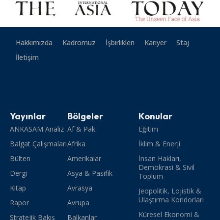
Hakkımızda
Kadromuz
İşbirlikleri
Kariyer
Staj
İletişim
Yayınlar
Bölgeler
Konular
ANKASAM Analiz
Af & Pak
Eğitim
Balgat Çalışmaları
Afrika
İklim & Enerji
Bülten
Amerikalar
İnsan Hakları,
Demokrasi & Sivil
Dergi
Asya & Pasifik
Toplum
Kitap
Avrasya
Jeopolitik, Lojistik &
Ulaştırma Koridorları
Rapor
Avrupa
Küresel Ekonomi &
Stratejik Bakış
Balkanlar