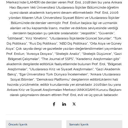
Merkezi’nde (LAMER) de dersler veren Prof. Erol, 2018’den bu yana Ankara
Hacı Bayram Veli Üniversitesi Uluslararası İlişkiler Bölümü’nde öğretim
üyesi olarak akademik kariyerini devam ettirmektedir. Prof. Erol, 2006
yılından itibaren Ufuk Üniversitesi Siyaset Bilimi ve Uluslararası İlişkiler
Bölümü’nde de dersler vermiştir. Prof. Erol’un başlıca ilgi ve uzmanlık
alanları ve bu kapsamda lisans, master ve doktora seviyesinde verdiği
derslerin başlıcaları şu şekilde sıralanabilir: “Jeopolitik”, “Güvenlik”,
“İstihbarat”, “Kriz Yönetimi”, “Uluslararası İlişkilerde Güncel Sorunlar”, “Türk
Dış Politikası”, “Rus Dış Politikası”, “ABD Dış Politikası”, “Orta Asya ve Güney
Asya”. Çok sayıda dergi ve gazetede yazıları-değerlendirmeleri yayımlanan
Prof. Erol’un; “Avrasya Dosyası”, “Stratejik Analiz”, “Stratejik Düşünce”, “Gazi
Bölgesel Çalışmalar”, “The Journal of SSPS”, “Karadeniz Araştırmaları gibi”
akademik dergilerde editörlük faaliyetlerinde bulunan Prof. Erol, “Bölgesel
Araştırmalar”, “Uluslararası Kriz ve Siyaset Araştırmaları”, “Gazi Akademik
Bakış”, “Ege Üniversitesi Türk Dünyası İncelemeleri”, “Ankara Uluslararası
Sosyal Bilimler”, “Demokrasi Platformu” dergilerinin editörlüklerini hali
hazırda yürütmekte, editör kurullarında yer almaktadır. 2016’dan bu yana
Ankara Kriz ve Siyaset Araştırmaları Merkezi (ANKASAM) Kurucu Başkanı
olarak çalışmalarını devam ettiren Prof. Erol, evli ve üç çocuk babasıdır.
Önceki İçerik
Sonraki İçerik