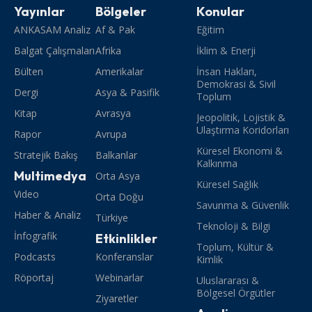
Yayınlar
Bölgeler
Konular
ANKASAM Analiz
Af & Pak
Eğitim
Balgat Çalışmaları
Afrika
İklim & Enerji
Bülten
Amerikalar
İnsan Hakları,
Demokrasi & Sivil
Dergi
Asya & Pasifik
Toplum
Kitap
Avrasya
Jeopolitik, Lojistik &
Ulaştırma Koridorları
Rapor
Avrupa
Küresel Ekonomi &
Stratejik Bakış
Balkanlar
Kalkınma
Multimedya
Orta Asya
Küresel Sağlık
Video
Orta Doğu
Savunma & Güvenlik
Haber & Analiz
Türkiye
Teknoloji & Bilgi
İnfografik
Etkinlikler
Toplum, Kültür &
Podcasts
Konferanslar
Kimlik
Röportaj
Webinarlar
Uluslararası &
Bölgesel Örgütler
Ziyaretler