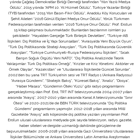
yılında Çağdaş Demokratlar Birliği Derneği tarafından “Yılın Yazılı Medya
Ödülü”, 2015 yılında “APM 10. Yıl Hizmet Ödülü”, Türkiye Yazarlar Birliği
(TYB) tarafından “2015 Yılın Basın-Fikir Ödülü”, Anadolu Köy Korucuları ve
Şehit Aileleri “2016 Gönül Elçileri Medya Onur Ödülü”, Yörük Türkmen
Federasyonları tarafından verilen “2016 Türkiye Onur Ödülü”. Prof. Erol’un
15 kitap çalışması bulunmaktadır. Bunlardan bazılarının isimleri şu
şekildedir: “Hayalden Gerçeğe Türk Birleşik Devletleri”, “Türkiye-AB
İlişkileri: Dış Politika ve İç Yapı Sorunsalları”, “Avrasya’da Yeni Büyük Oyun”,
“Türk Dış Politikasında Strateji Arayışları”, “Türk Dış Politikasında Güvenlik
Arayışları”, “Türkiye Cumhuriyeti-Rusya Federasyonu İlişkileri”, “Sıcak
Barışın Soğuk Örgütü Yeni NATO”, “Dış Politika Analizinde Teorik
Yaklaşımlar: Türk Dış Politikası Örneği”, “Krizler ve Kriz Yönetimi: Aktörler ve
Örnek Olaylar”, “Kazakistan” ve “Uluslararası İlişkilerde Güncel Sorunlar”.
2002’den bu yana TRT Türkiye’nin sesi ve TRT Radyo 1 (Ankara Radyosu)
“Avrasya Gündemi”, “Stratejik Bakış”, “Küresel Bakış”, “Analiz”, “Dosya”,
“Haber Masası”, “Gündemin Öteki Yüzü” gibi radyo programlarını
gerçekleştirmiş olan Prof. Erol, TRT INT televizyonunda 2004-2007 yılları
arasında “Arayış”, 2007-2010 yılları arasında Kanal A televizyonunda “Sınır
Ötesi” ve 2020-2021’de de BBN TÜRK televizyonunda “Dış Politika
Gündemi” programlarını yapmıştır. 2012-2018 yılları arasında Millî
Gazete’de “Arayış” adlı köşesinde dış politika yazıları yayımlanan Prof.
Erol’un ulusal-uluslararası medyada çok sayıda televizyon, radyo, gazete,
haber siteleri ve dergide uzmanlığı dahilinde görüşlerine de
başvurulmaktadır. 2006-2018 yılları arasında Gazi Üniversitesi Uluslararası
İlişkiler Bölümü’nde ve Ankara Üniversitesi Latin Amerika Araştırmaları