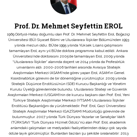
Prof. Dr. Mehmet Seyfettin EROL
1969 Dörtyol-Hatay doğumlu olan Prof. Dr. Mehmet Seyfettin Erol, Boğaziçi
Üniversitesi (BÜ) Siyaset Bilimi ve Uluslararası İlişkiler Bölümü’nden 1993
yılında mezun oldu. BÜ’de 1995 yılında Yüksek Lisans çalışmasını
tamamlayan Erol, aynı yıl BÜ’de doktora programına kabul edildi. Ankara
Üniversitesi’nde doktorasını 2005’de tamamlayan Erol, 2009 yılında
“Uluslararası İlişkiler” alanında doçent ve 2014 yılında da Profesörlük
unvanlarını aldı. 2000-2006 tarihleri arasında Avrasya Stratejik
Araştırmaları Merkezi (ASAM)’nde görev yapan Erol, ASAM’ın Genel
Koordinatörlük görevini de bir dönemliğine yürütmüştür. 2009 yılında
Stratejik Düşünce Enstitüsü’nün (SDE) Kurucu Başkanlığı ve Yönetim
Kurulu Üyeliği görevlerinde bulundu. Uluslararası Strateji ve Güvenlik
Araştırmaları Merkezi (USGAM)’nin de kurucu başkanı olan Prof. Erol, Yeni
Türkiye Stratejik Araştırmalar Merkezi (YTSAM) Uluslararası İlişkiler
Enstitüsü Başkanlığını da yürütmektedir. Prof. Erol, Gazi Üniversitesi
Stratejik Araştırmalar Merkezi (GAZİSAM) Müdürlüğü görevinde de
bulunmuştur. 2007 yılında Türk Dünyası Yazarlar ve Sanatçılar Vakfı
(TÜRKSAV) “Türk Dünyası Hizmet Ödülü”nü alan Prof. Erol, akademik
anlamdaki çalışmaları ve medyadaki faaliyetlerinden dolayı çok sayıda
ödüle layık görülmüştür. Bunlardan bazıları şu şekilde sıralanabilir: 2013