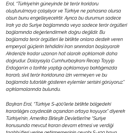
Erol, “Türkiye’nin güneyinde bir terör koridoru
oluşturulmaya çalışılıyor ve Türkiye ne pahasına olursa
olsun bunu engelleyecektir. Ayrıca bu durumun sadece
Irak ya da Suriye bağlamında veya sadece terör örgütleri
bağlamında değerlendirmek doğru değildir. Bu
bağlamda terör örgütleri ile birlikte onlara destek veren
emperyal güçlerin tehdidini İran sınırından başlayarak
Akdeniz’e kadar uzanan hat olarak açıklamak daha
doğrudur. Dolayısıyla Cumhurbaşkanı Recep Tayyip
Erdoğan’ın o tarihte yaptığı açıklamaya baktığımızda
kararlı, sivil terör koridoruna izin vermeyen ve bu
bağlamda tutarlılık gösteren eylemler serisini görüyoruz.”
açıklamalarında bulundu.
Başkan Erol, “Türkiye S-400’lerle birlikte bölgedeki
kararlılığını caydırıcılık açısından ortaya koyuyor.” diyerek
Türkiye’nin, Amerika Birleşik Devletleri’ne “Suriye
konusunda mevcut kararı devam etmesi ve verdiği
taahhütleri yerine getirmemesinin cevabı S-400 hava