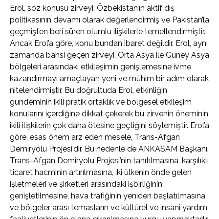
Erol, söz konusu zirveyi, Özbekistan’ın aktif dış
politikasının devamı olarak değerlendirmiş ve Pakistan’la
geçmişten beri süren olumlu ilişkilerle temellendirmiştir.
Ancak Erol’a göre, konu bundan ibaret değildir. Erol, aynı
zamanda bahsi geçen zirveyi, Orta Asya ile Güney Asya
bölgeleri arasındaki etkileşimin genişlemesine ivme
kazandırmayı amaçlayan yeni ve mühim bir adım olarak
nitelendirmiştir. Bu doğrultuda Erol, etkinliğin
gündeminin ikili pratik ortaklık ve bölgesel etkileşim
konularını içerdiğine dikkat çekerek bu zirvenin öneminin
ikili ilişkilerin çok daha ötesine geçtiğini söylemiştir. Erol’a
göre, esas önem arz eden mesele, Trans-Afgan
Demiryolu Projesi’dir. Bu nedenle de ANKASAM Başkanı,
Trans-Afgan Demiryolu Projesi’nin tanıtılmasına, karşılıklı
ticaret hacminin artırılmasına, iki ülkenin önde gelen
işletmeleri ve şirketleri arasındaki işbirliğinin
genişletilmesine, hava trafiğinin yeniden başlatılmasına
ve bölgeler arası temasların ve kültürel ve insani yardım