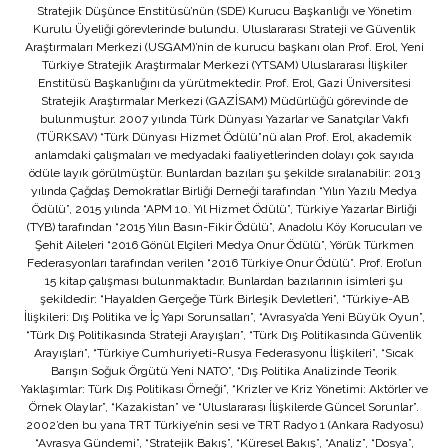
Stratejik Düşünce Enstitüsü’nün (SDE) Kurucu Başkanlığı ve Yönetim
Kurulu Üyeliği görevlerinde bulundu. Uluslararası Strateji ve Güvenlik
Araştırmaları Merkezi (USGAM)’nin de kurucu başkanı olan Prof. Erol, Yeni
Türkiye Stratejik Araştırmalar Merkezi (YTSAM) Uluslararası İlişkiler
Enstitüsü Başkanlığını da yürütmektedir. Prof. Erol, Gazi Üniversitesi
Stratejik Araştırmalar Merkezi (GAZİSAM) Müdürlüğü görevinde de
bulunmuştur. 2007 yılında Türk Dünyası Yazarlar ve Sanatçılar Vakfı
(TÜRKSAV) “Türk Dünyası Hizmet Ödülü”nü alan Prof. Erol, akademik
anlamdaki çalışmaları ve medyadaki faaliyetlerinden dolayı çok sayıda
ödüle layık görülmüştür. Bunlardan bazıları şu şekilde sıralanabilir: 2013
yılında Çağdaş Demokratlar Birliği Derneği tarafından “Yılın Yazılı Medya
Ödülü”, 2015 yılında “APM 10. Yıl Hizmet Ödülü”, Türkiye Yazarlar Birliği
(TYB) tarafından “2015 Yılın Basın-Fikir Ödülü”, Anadolu Köy Korucuları ve
Şehit Aileleri “2016 Gönül Elçileri Medya Onur Ödülü”, Yörük Türkmen
Federasyonları tarafından verilen “2016 Türkiye Onur Ödülü”. Prof. Erol’un
15 kitap çalışması bulunmaktadır. Bunlardan bazılarının isimleri şu
şekildedir: “Hayalden Gerçeğe Türk Birleşik Devletleri”, “Türkiye-AB
İlişkileri: Dış Politika ve İç Yapı Sorunsalları”, “Avrasya’da Yeni Büyük Oyun”,
“Türk Dış Politikasında Strateji Arayışları”, “Türk Dış Politikasında Güvenlik
Arayışları”, “Türkiye Cumhuriyeti-Rusya Federasyonu İlişkileri”, “Sıcak
Barışın Soğuk Örgütü Yeni NATO”, “Dış Politika Analizinde Teorik
Yaklaşımlar: Türk Dış Politikası Örneği”, “Krizler ve Kriz Yönetimi: Aktörler ve
Örnek Olaylar”, “Kazakistan” ve “Uluslararası İlişkilerde Güncel Sorunlar”.
2002’den bu yana TRT Türkiye’nin sesi ve TRT Radyo 1 (Ankara Radyosu)
“Avrasya Gündemi”, “Stratejik Bakış”, “Küresel Bakış”, “Analiz”, “Dosya”,