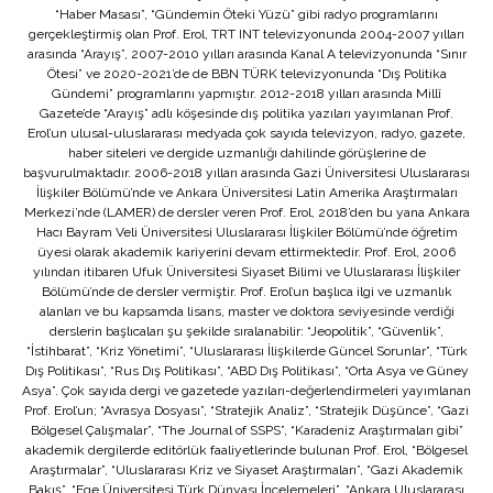
“Haber Masası”, “Gündemin Öteki Yüzü” gibi radyo programlarını
gerçekleştirmiş olan Prof. Erol, TRT INT televizyonunda 2004-2007 yılları
arasında “Arayış”, 2007-2010 yılları arasında Kanal A televizyonunda “Sınır
Ötesi” ve 2020-2021’de de BBN TÜRK televizyonunda “Dış Politika
Gündemi” programlarını yapmıştır. 2012-2018 yılları arasında Millî
Gazete’de “Arayış” adlı köşesinde dış politika yazıları yayımlanan Prof.
Erol’un ulusal-uluslararası medyada çok sayıda televizyon, radyo, gazete,
haber siteleri ve dergide uzmanlığı dahilinde görüşlerine de
başvurulmaktadır. 2006-2018 yılları arasında Gazi Üniversitesi Uluslararası
İlişkiler Bölümü’nde ve Ankara Üniversitesi Latin Amerika Araştırmaları
Merkezi’nde (LAMER) de dersler veren Prof. Erol, 2018’den bu yana Ankara
Hacı Bayram Veli Üniversitesi Uluslararası İlişkiler Bölümü’nde öğretim
üyesi olarak akademik kariyerini devam ettirmektedir. Prof. Erol, 2006
yılından itibaren Ufuk Üniversitesi Siyaset Bilimi ve Uluslararası İlişkiler
Bölümü’nde de dersler vermiştir. Prof. Erol’un başlıca ilgi ve uzmanlık
alanları ve bu kapsamda lisans, master ve doktora seviyesinde verdiği
derslerin başlıcaları şu şekilde sıralanabilir: “Jeopolitik”, “Güvenlik”,
“İstihbarat”, “Kriz Yönetimi”, “Uluslararası İlişkilerde Güncel Sorunlar”, “Türk
Dış Politikası”, “Rus Dış Politikası”, “ABD Dış Politikası”, “Orta Asya ve Güney
Asya”. Çok sayıda dergi ve gazetede yazıları-değerlendirmeleri yayımlanan
Prof. Erol’un; “Avrasya Dosyası”, “Stratejik Analiz”, “Stratejik Düşünce”, “Gazi
Bölgesel Çalışmalar”, “The Journal of SSPS”, “Karadeniz Araştırmaları gibi”
akademik dergilerde editörlük faaliyetlerinde bulunan Prof. Erol, “Bölgesel
Araştırmalar”, “Uluslararası Kriz ve Siyaset Araştırmaları”, “Gazi Akademik
Bakış”, “Ege Üniversitesi Türk Dünyası İncelemeleri”, “Ankara Uluslararası