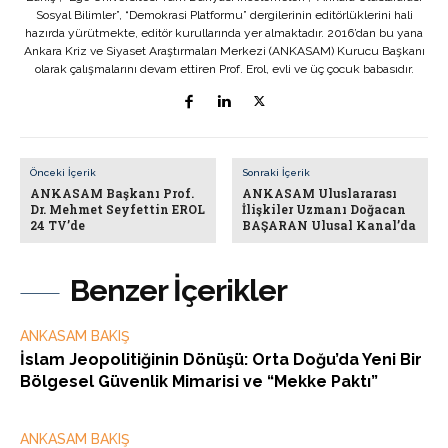
Sosyal Bilimler”, “Demokrasi Platformu” dergilerinin editörlüklerini hali
hazırda yürütmekte, editör kurullarında yer almaktadır. 2016’dan bu yana
Ankara Kriz ve Siyaset Araştırmaları Merkezi (ANKASAM) Kurucu Başkanı
olarak çalışmalarını devam ettiren Prof. Erol, evli ve üç çocuk babasıdır.
Önceki İçerik
Sonraki İçerik
ANKASAM Başkanı Prof.
ANKASAM Uluslararası
Dr. Mehmet Seyfettin EROL
İlişkiler Uzmanı Doğacan
24 TV’de
BAŞARAN Ulusal Kanal’da
Benzer İçerikler
ANKASAM BAKIŞ
İslam Jeopolitiğinin Dönüşü: Orta Doğu’da Yeni Bir
Bölgesel Güvenlik Mimarisi ve “Mekke Paktı”
ANKASAM BAKIŞ