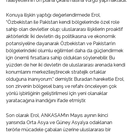
faaliyetlerinin ön plana çıkarılmasına vurgu yapmaktadır.
Konuya ilişkin yaptığı değerlendirmede Erol,
“Özbekistan ile Pakistan kendi bölgelerinde özel role
sahip olan devletler olup; uluslararası ilişkilerin proaktif
aktörleridir. İki devletin dış politikasına ve ekonomik
potansiyeline dayanarak Özbekistan ve Pakistan’ın
bölgelerindeki olumlu eğilimleri daha da güçlendirmek
için önemli fırsatlara sahip oldukları söylenebilir. Bu
yüzden de her iki devletin de uluslararası arenada kendi
konumlarını merkezileştirecek stratejik ortaklar
olduğuna inanıyorum.” demiştir. Buradan hareketle Erol,
son zirvenin bölgesel barış ve refahı önceleyen çok
yönlü işbirliğinin geliştirilmesi için yeni olanaklar
yaratacağına inandığını ifade etmiştir.
Son olarak Erol, ANKASAM’ın Mayıs ayının ikinci
yarısında Orta Asya ve Güney Asya’ya odaklanan
terörle mücadele çabaları üzerine uluslararası bir