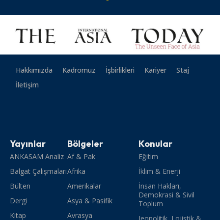
Hakkımızda
Kadromuz
İşbirlikleri
Kariyer
Staj
İletişim
Yayınlar
Bölgeler
Konular
ANKASAM Analiz
Af & Pak
Eğitim
Balgat Çalışmaları
Afrika
İklim & Enerji
Bülten
Amerikalar
İnsan Hakları,
Demokrasi & Sivil
Dergi
Asya & Pasifik
Toplum
Kitap
Avrasya
Jeopolitik, Lojistik &