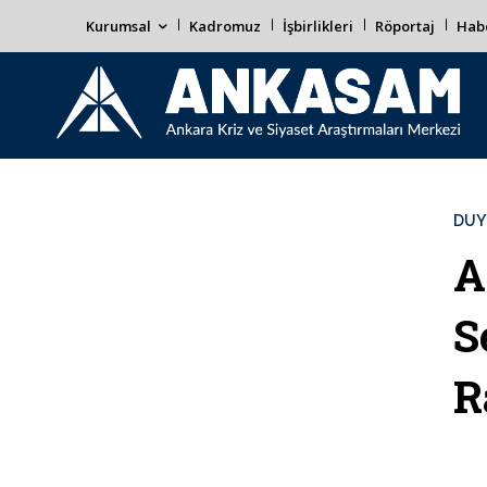
Kurumsal
Kadromuz
İşbirlikleri
Röportaj
Habe
DUY
A
S
R