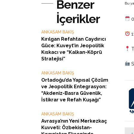
Benzer
Bu ya
İçerikler
0
ANKASAM BAKIŞ
1
Kırılgan Refahtan Caydırıcı
Güce: Kuveyt’in Jeopolitik
T
Kıskacı ve “Kalkan-Köprü
Stratejisi”
S
ANKASAM BAKIŞ
Ortadoğu’da Yapısal Çözüm
ve Jeopolitik Entegrasyon:
“Akdeniz-Basra Güvenlik,
İstikrar ve Refah Kuşağı”
ANKASAM BAKIŞ
Avrasya’nın Yeni Merkezkaç
Kuvveti: Özbekistan-