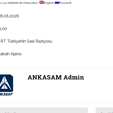
zı şu dillerde de mevcuttur:
English
Русский
8.06.2026
1.00
RT Türkiye’nin Sesi Radyosu
abah Ajansı
ANKASAM Admin