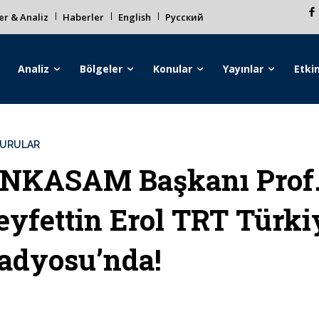
r & Analiz
Haberler
English
Русский
Analiz
Bölgeler
Konular
Yayınlar
Etkin
URULAR
NKASAM Başkanı Prof.
eyfettin Erol TRT Türki
adyosu’nda!