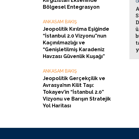
Kırgızistan Ekseninde
Ö
Bölgesel Entegrasyon
A
S
D
ANKASAM BAKIŞ
ü
Jeopolitik Kırılma Eşiğinde
b
“İstanbul 2.0 Vizyonu”nun
t
Kaçınılmazlığı ve
y
“Genişletilmiş Karadeniz
Havzası Güvenlik Kuşağı”
ANKASAM BAKIŞ
Jeopolitik Gerçekçilik ve
Avrasya’nın Kilit Taşı:
Tokayev’in “İstanbul 2.0”
Vizyonu ve Barışın Stratejik
Yol Haritası