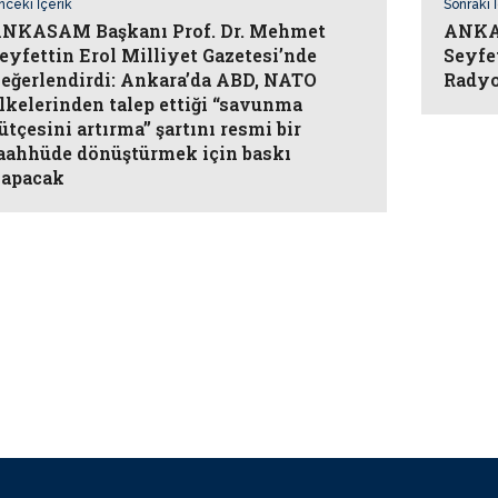
nceki İçerik
Sonraki 
NKASAM Başkanı Prof. Dr. Mehmet
ANKAS
eyfettin Erol Milliyet Gazetesi’nde
Seyfe
eğerlendirdi: Ankara’da ABD, NATO
Radyo
lkelerinden talep ettiği “savunma
ütçesini artırma” şartını resmi bir
aahhüde dönüştürmek için baskı
apacak