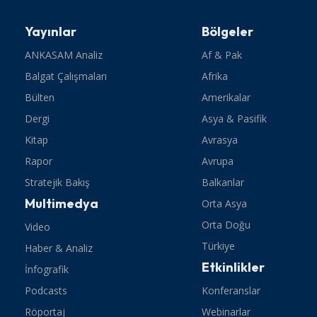
Yayınlar
Bölgeler
ANKASAM Analiz
Af & Pak
Balgat Çalışmaları
Afrika
Bülten
Amerikalar
Dergi
Asya & Pasifik
Kitap
Avrasya
Rapor
Avrupa
Stratejik Bakış
Balkanlar
Multimedya
Orta Asya
Orta Doğu
Video
Türkiye
Haber & Analiz
Etkinlikler
İnfografik
Podcasts
Konferanslar
Röportaj
Webinarlar