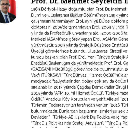
Prof. Dr. Mehmet Seyfettin
1969 Dörtyol-Hatay doğumlu olan Prof. Dr. Mehmet Sey
Bilimi ve Uluslararası İlişkiler Bölümü’nden 1993 yıl
çalışmasını tamamlayan Erol, aynı yıl BÜ’de doktora 
doktorasını 2005’de tamamlayan Erol, 2009 yılında “Ul
yılında da Profesörlük unvanlarını aldı. 2000-2006 tari
Merkezi (ASAM)’nde görev yapan Erol, ASAM’ın Genel
yürütmüştür. 2009 yılında Stratejik Düşünce Enstitüs
Üyeliği görevlerinde bulundu. Uluslararası Strateji v
kurucu başkanı olan Prof. Erol, Yeni Türkiye Stratejik 
Enstitüsü Başkanlığını da yürütmektedir. Prof. Erol, Ga
(GAZİSAM) Müdürlüğü görevinde de bulunmuştur. 2007
Vakfı (TÜRKSAV) “Türk Dünyası Hizmet Ödülü”nü alan 
medyadaki faaliyetlerinden dolayı çok sayıda ödüle l
sıralanabilir: 2013 yılında Çağdaş Demokratlar Birliği
2015 yılında “APM 10. Yıl Hizmet Ödülü”, Türkiye Yazarl
Ödülü”, Anadolu Köy Korucuları ve Şehit Aileleri “2
Türkmen Federasyonları tarafından verilen “2016 Türki
bulunmaktadır. Bunlardan bazılarının isimleri şu şeki
Devletleri”, “Türkiye-AB İlişkileri: Dış Politika ve İç Y
“Türk Dış Politikasında Strateji Arayışları”, “Türk Dış Po