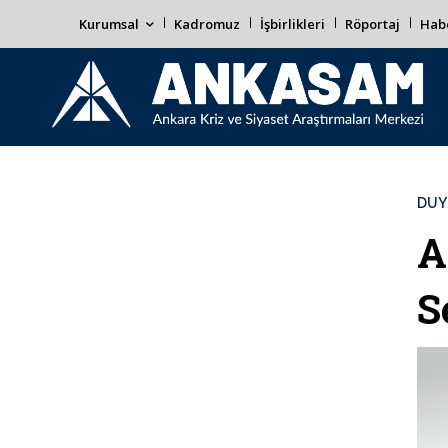
Kurumsal
Kadromuz
İşbirlikleri
Röportaj
Habe
DUY
A
S