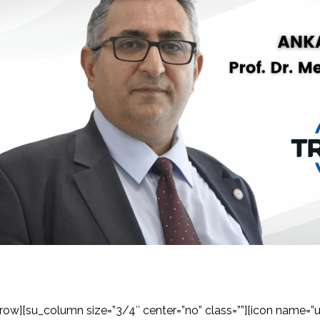
row][su_column size=”3/4″ center=”no” class=””][icon name=”us