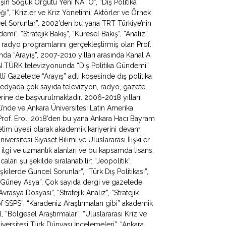
ışın Soğuk Örgütü Yeni NATO”, “Dış Politika
ği”, “Krizler ve Kriz Yönetimi: Aktörler ve Örnek
ncel Sorunlar”. 2002’den bu yana TRT Türkiye’nin
, “Stratejik Bakış”, “Küresel Bakış”, “Analiz”,
 radyo programlarını gerçekleştirmiş olan Prof.
da “Arayış”, 2007-2010 yılları arasında Kanal A
N TÜRK televizyonunda “Dış Politika Gündemi”
lî Gazete’de “Arayış” adlı köşesinde dış politika
 medyada çok sayıda televizyon, radyo, gazete,
erine de başvurulmaktadır. 2006-2018 yılları
mü’nde ve Ankara Üniversitesi Latin Amerika
Prof. Erol, 2018’den bu yana Ankara Hacı Bayram
ğretim üyesi olarak akademik kariyerini devam
iversitesi Siyaset Bilimi ve Uluslararası İlişkiler
 ilgi ve uzmanlık alanları ve bu kapsamda lisans,
ları şu şekilde sıralanabilir: “Jeopolitik”,
lişkilerde Güncel Sorunlar”, “Türk Dış Politikası”,
 ve Güney Asya”. Çok sayıda dergi ve gazetede
rasya Dosyası”, “Stratejik Analiz”, “Stratejik
f SSPS”, “Karadeniz Araştırmaları gibi” akademik
, “Bölgesel Araştırmalar”, “Uluslararası Kriz ve
iversitesi Türk Dünyası İncelemeleri”, “Ankara