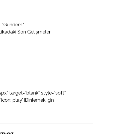
1, “Gündem”
tikadaki Son Gelişmeler
px” target=”blank” style=”soft”
icon: play”]Dinlemek için