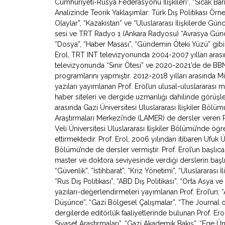
Cumhuriyeti-Rusya Federasyonu İlişkileri”, “Sıcak Bar
Analizinde Teorik Yaklaşımlar: Türk Dış Politikası Örne
Olaylar”, “Kazakistan” ve “Uluslararası İlişkilerde Gü
sesi ve TRT Radyo 1 (Ankara Radyosu) “Avrasya Gündemi”
“Dosya”, “Haber Masası”, “Gündemin Öteki Yüzü” gibi
Erol, TRT INT televizyonunda 2004-2007 yılları arasın
televizyonunda “Sınır Ötesi” ve 2020-2021’de de BB
programlarını yapmıştır. 2012-2018 yılları arasında Mil
yazıları yayımlanan Prof. Erol’un ulusal-uluslararası
haber siteleri ve dergide uzmanlığı dahilinde görüşl
arasında Gazi Üniversitesi Uluslararası İlişkiler Bölü
Araştırmaları Merkezi’nde (LAMER) de dersler veren 
Veli Üniversitesi Uluslararası İlişkiler Bölümü’nde ö
ettirmektedir. Prof. Erol, 2006 yılından itibaren Ufuk Ün
Bölümü’nde de dersler vermiştir. Prof. Erol’un başlıca
master ve doktora seviyesinde verdiği derslerin başlıca
“Güvenlik”, “İstihbarat”, “Kriz Yönetimi”, “Uluslararası İ
“Rus Dış Politikası”, “ABD Dış Politikası”, “Orta Asya
yazıları-değerlendirmeleri yayımlanan Prof. Erol’un; “Av
Düşünce”, “Gazi Bölgesel Çalışmalar”, “The Journal o
dergilerde editörlük faaliyetlerinde bulunan Prof. Erol
Siyaset Araştırmaları”, “Gazi Akademik Bakış”, “Ege Ün