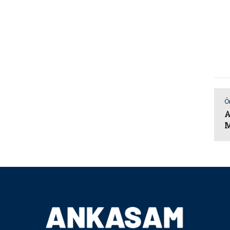
Ö
A
M