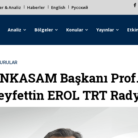
r & Analiz
Haberler
English
Русский
Analiz
Bölgeler
Konular
Yayınlar
Etkin
URULAR
NKASAM Başkanı Prof.
eyfettin EROL TRT Rady