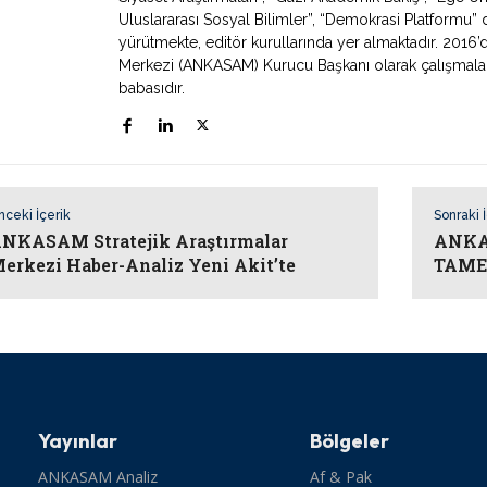
Uluslararası Sosyal Bilimler”, “Demokrasi Platformu” de
yürütmekte, editör kurullarında yer almaktadır. 2016’
Merkezi (ANKASAM) Kurucu Başkanı olarak çalışmaların
babasıdır.
nceki İçerik
Sonraki 
NKASAM Stratejik Araştırmalar
ANKA
erkezi Haber-Analiz Yeni Akit’te
TAMER
Yayınlar
Bölgeler
ANKASAM Analiz
Af & Pak