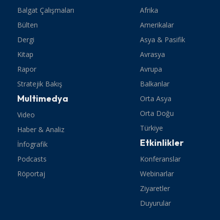
Balgat Çalışmaları
Afrika
Bülten
Amerikalar
Dergi
Asya & Pasifik
Kitap
Avrasya
Rapor
Avrupa
Stratejik Bakış
Balkanlar
Multimedya
Orta Asya
Orta Doğu
Video
Türkiye
Haber & Analiz
Etkinlikler
İnfografik
Podcasts
Konferanslar
Röportaj
Webinarlar
Ziyaretler
Duyurular