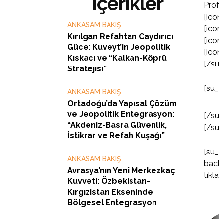
İçerikler
Prof
[ico
ANKASAM BAKIŞ
[ico
Kırılgan Refahtan Caydırıcı
[ico
Güce: Kuveyt’in Jeopolitik
[ico
Kıskacı ve “Kalkan-Köprü
[/s
Stratejisi”
[su_
ANKASAM BAKIŞ
Ortadoğu’da Yapısal Çözüm
ve Jeopolitik Entegrasyon:
[/s
“Akdeniz-Basra Güvenlik,
[/s
İstikrar ve Refah Kuşağı”
[su_
ANKASAM BAKIŞ
back
Avrasya’nın Yeni Merkezkaç
tıkl
Kuvveti: Özbekistan-
Kırgızistan Ekseninde
Bölgesel Entegrasyon