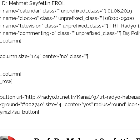
. Dr. Mehmet Seyfettin EROL
n name=”calendar” class=”” unprefixed_class=””] 01.08.2019
n name=”clock-o” class=”” unprefixed_class=””] 08:00-09:00
n name=”television” class=”” unprefixed_class=””] TRT Radyo 
n name=”commenting-o” class=”” unprefixed_class=””] Dış Poli
u_column]
column size=”1/4″ center=”no” class=””]
u_column]
u_row]
button url=”http://radyo.trt.net.tr/Kanal/9/trt-radyo-haber.as
ground=”#00274e” size=”4″ center=”yes” radius=”round” icon=”
ayınız[/su_button]