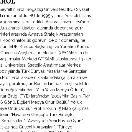
 EROL
fettin Erol, Boğaziçi Üniversitesi (BÜ) Siyaset
ında mezun oldu. BÜ’de 1995 yılında Yüksek Lisans
programına kabul edildi. Ankara Üniversitesi’nde
uslararası İlişkiler” alanında doçent ve 2014
hleri arasında Avrasya Stratejik Araştırmaları
 Koordinatörlük görevini de bir dönemliğine
ü’nün (SDE) Kurucu Başkanlığı ve Yönetim Kurulu
e Güvenlik Araştırmaları Merkezi (USGAM)’nin de
Araştırmalar Merkezi (YTSAM) Uluslararası İlişkiler
zi Üniversitesi Stratejik Araştırmalar Merkezi
 yılında Türk Dünyası Yazarlar ve Sanatçılar
Prof. Erol, akademik anlamdaki çalışmaları ve
ayık görülmüştür. Bunlardan bazıları şu şekilde
 Derneği tarafından “Yılın Yazılı Medya Ödülü”,
ar Birliği (TYB) tarafından “2015 Yılın Basın-Fikir
016 Gönül Elçileri Medya Onur Ödülü”, Yörük
ye Onur Ödülü”. Prof. Erol’un 15 kitap çalışması
ldedir: “Hayalden Gerçeğe Türk Birleşik
apı Sorunsalları”, “Avrasya’da Yeni Büyük Oyun”,
litikasında Güvenlik Arayışları”, “Türkiye