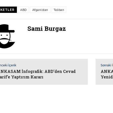
IKETLER
ABD
Afganistan
Taliban
Sami Burgaz
nceki İçerik
Sonraki 
NKASAM İnfografik: ABD’den Cevad
ANKAS
arif’e Yaptırım Kararı
Yenid