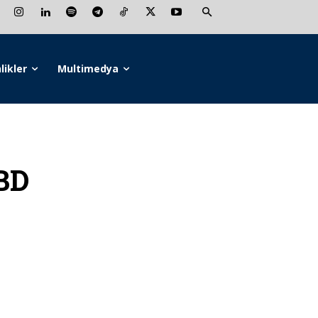
likler
Multimedya
BD