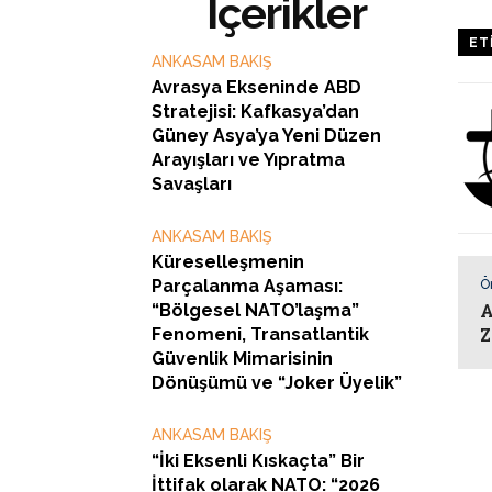
İçerikler
ET
ANKASAM BAKIŞ
Avrasya Ekseninde ABD
Stratejisi: Kafkasya’dan
Güney Asya’ya Yeni Düzen
Arayışları ve Yıpratma
Savaşları
ANKASAM BAKIŞ
Küreselleşmenin
Parçalanma Aşaması:
Ö
A
“Bölgesel NATO’laşma”
Z
Fenomeni, Transatlantik
Güvenlik Mimarisinin
Dönüşümü ve “Joker Üyelik”
ANKASAM BAKIŞ
“İki Eksenli Kıskaçta” Bir
İttifak olarak NATO: “2026