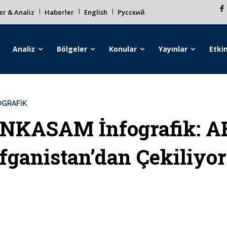
r & Analiz
Haberler
English
Русский
Analiz
Bölgeler
Konular
Yayınlar
Etkin
OGRAFIK
NKASAM İnfografik: A
fganistan’dan Çekiliyor