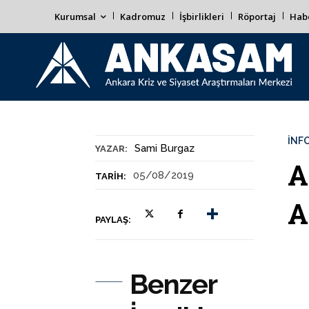
Kurumsal
Kadromuz
İşbirlikleri
Röportaj
Habe
İNF
Sami Burgaz
YAZAR:
A
05/08/2019
TARIH:
A
PAYLAŞ:
Benzer