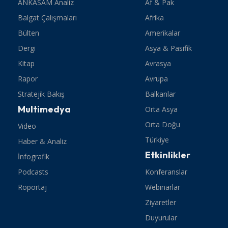
ANKASAM Analiz
Af & Pak
Balgat Çalışmaları
Afrika
Bülten
Amerikalar
Dergi
Asya & Pasifik
Kitap
Avrasya
Rapor
Avrupa
Stratejik Bakış
Balkanlar
Multimedya
Orta Asya
Orta Doğu
Video
Türkiye
Haber & Analiz
Etkinlikler
İnfografik
Podcasts
Konferanslar
Röportaj
Webinarlar
Ziyaretler
Duyurular