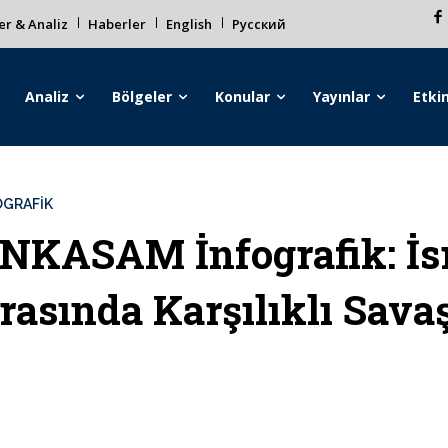
r & Analiz
Haberler
English
Русский
Analiz
Bölgeler
Konular
Yayınlar
Etkin
OGRAFIK
NKASAM İnfografik: İsr
rasında Karşılıklı Savaş