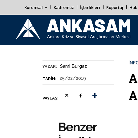
Kurumsal
Kadromuz
İşbirlikleri
Röportaj
Habe
İNF
Sami Burgaz
YAZAR:
A
25/02/2019
TARIH:
A
PAYLAŞ:
Benzer