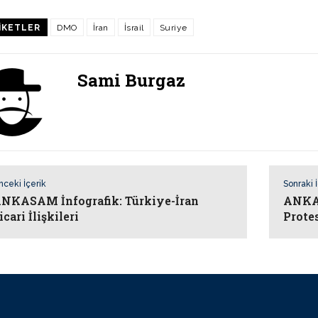
IKETLER
DMO
İran
İsrail
Suriye
Sami Burgaz
nceki İçerik
Sonraki 
NKASAM İnfografik: Türkiye-İran
ANKAS
icari İlişkileri
Prote