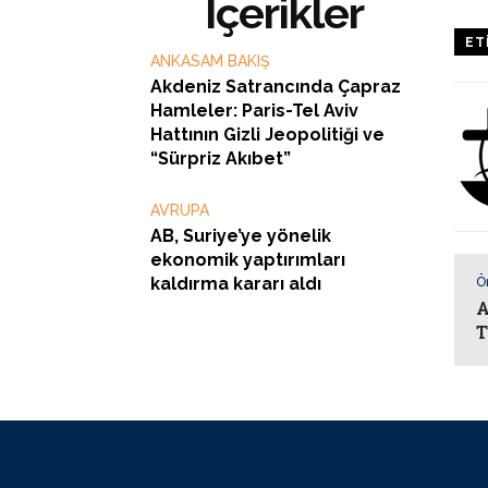
İçerikler
ET
ANKASAM BAKIŞ
Akdeniz Satrancında Çapraz
Hamleler: Paris-Tel Aviv
Hattının Gizli Jeopolitiği ve
“Sürpriz Akıbet”
AVRUPA
AB, Suriye’ye yönelik
ekonomik yaptırımları
kaldırma kararı aldı
Ö
A
T