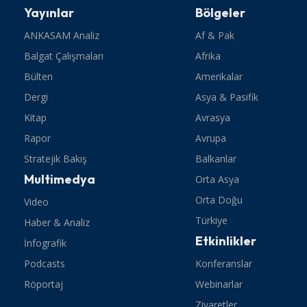
Yayınlar
Bölgeler
ANKASAM Analiz
Af & Pak
Balgat Çalışmaları
Afrika
Bülten
Amerikalar
Dergi
Asya & Pasifik
Kitap
Avrasya
Rapor
Avrupa
Stratejik Bakış
Balkanlar
Multimedya
Orta Asya
Orta Doğu
Video
Türkiye
Haber & Analiz
Etkinlikler
İnfografik
Podcasts
Konferanslar
Röportaj
Webinarlar
Ziyaretler