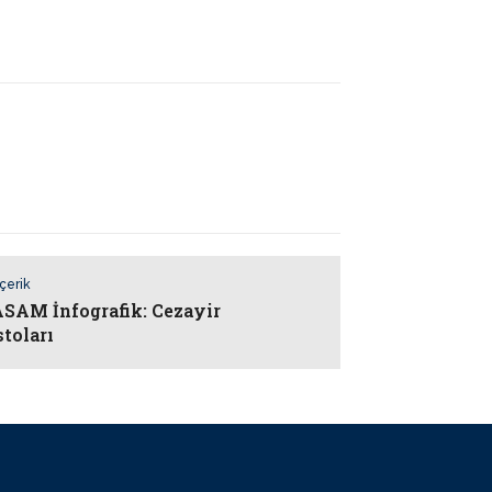
İçerik
AM İnfografik: Cezayir
stoları