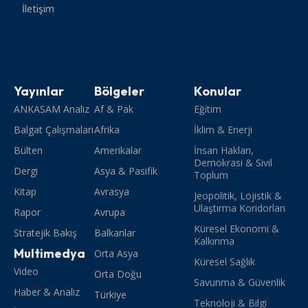
İletişim
Yayınlar
Bölgeler
Konular
ANKASAM Analiz
Af & Pak
Eğitim
Balgat Çalışmaları
Afrika
İklim & Enerji
Bülten
Amerikalar
İnsan Hakları,
Demokrasi & Sivil
Dergi
Asya & Pasifik
Toplum
Kitap
Avrasya
Jeopolitik, Lojistik &
Ulaştırma Koridorları
Rapor
Avrupa
Küresel Ekonomi &
Stratejik Bakış
Balkanlar
Kalkınma
Multimedya
Orta Asya
Küresel Sağlık
Video
Orta Doğu
Savunma & Güvenlik
Haber & Analiz
Türkiye
Teknoloji & Bilgi