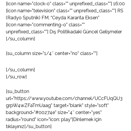
[icon name=”clock-o” class=”” unprefixed_class=””] 16:00
[icon name=”television” class=”” unprefixed_class=””] RS
(Radyo Sputnik) FM, “Ceyda Karan’la Eksen”
[icon name=”commenting-o” class=””
unprefixed_class=””] Dış Politikadaki Güncel Gelişmeler
[/su_column]
[su_column size=”1/4″ center=”no” class=””]
[/su_column]
[/su_row]
[su_button
url=”https://www.youtube.com/channel/UCcFUqQU3
grpW4wZFaTmUaag” target=”blank” style=”soft”
background=”#00274e” size=”4″ center=”yes”
radius=”round” icon=”icon: play”]Dinlemek için
tıklayınız[/su_button]