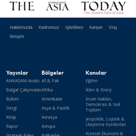
Hakkımızda
Kadromuz
İşbirlikleri
Kariyer
Staj
İletişim
Yayınlar
Bölgeler
Konular
ANKASAM Analiz
Af & Pak
Eğitim
Balgat Çalışmaları
Afrika
İklim & Enerji
Bülten
Amerikalar
İnsan Hakları,
Demokrasi & Sivil
Dergi
Asya & Pasifik
Toplum
Kitap
Avrasya
Jeopolitik, Lojistik &
Ulaştırma Koridorları
Rapor
Avrupa
Küresel Ekonomi &
Stratejik Bakış
Balkanlar