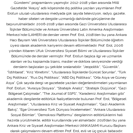
Gündemi” programlarını yapmıştır. 2012-2018 yılları arasında Millî
Gazete’de “Arayış” adlı köşesinde dış politika yazıları yayımlanan Prof.
Erol’un ulusal-uluslararası medyada çok sayıda televizyon, radyo, gazete,
haber siteleri ve dergide uzmanlığı dahilinde görüşlerine de
başvurulmaktadır. 2006-2018 yılları arasında Gazi Üniversitesi Uluslararası
İlişkiler Bölümü’nde ve Ankara Üniversitesi Latin Amerika Araştırmaları
Merkezi’nde (LAMER) de dersler veren Prof. Erol, 2018’den bu yana Ankara
Hacı Bayram Veli Üniversitesi Uluslararası İlişkiler Bölümü’nde öğretim
üyesi olarak akademik kariyerini devam ettirmektedir. Prof. Erol, 2006
yılından itibaren Ufuk Üniversitesi Siyaset Bilimi ve Uluslararası İlişkiler
Bölümü’nde de dersler vermiştir. Prof. Erol’un başlıca ilgi ve uzmanlık
alanları ve bu kapsamda lisans, master ve doktora seviyesinde verdiği
derslerin başlıcaları şu şekilde sıralanabilir: “Jeopolitik”, “Güvenlik”,
“İstihbarat”, “Kriz Yönetimi”, “Uluslararası İlişkilerde Güncel Sorunlar”, “Türk
Dış Politikası”, “Rus Dış Politikası”, “ABD Dış Politikası”, “Orta Asya ve Güney
Asya”. Çok sayıda dergi ve gazetede yazıları-değerlendirmeleri yayımlanan
Prof. Erol’un; “Avrasya Dosyası”, “Stratejik Analiz”, “Stratejik Düşünce”, “Gazi
Bölgesel Çalışmalar”, “The Journal of SSPS”, “Karadeniz Araştırmaları gibi”
akademik dergilerde editörlük faaliyetlerinde bulunan Prof. Erol, “Bölgesel
Araştırmalar”, “Uluslararası Kriz ve Siyaset Araştırmaları”, “Gazi Akademik
Bakış”, “Ege Üniversitesi Türk Dünyası İncelemeleri”, “Ankara Uluslararası
Sosyal Bilimler”, “Demokrasi Platformu” dergilerinin editörlüklerini hali
hazırda yürütmekte, editör kurullarında yer almaktadır. 2016’dan bu yana
Ankara Kriz ve Siyaset Araştırmaları Merkezi (ANKASAM) Kurucu Başkanı
olarak çalışmalarını devam ettiren Prof. Erol, evli ve üç çocuk babasıdır.