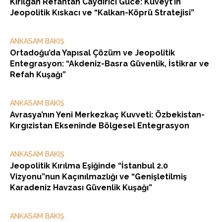
Kırılgan Refahtan Caydırıcı Güce: Kuveyt’in
Jeopolitik Kıskacı ve “Kalkan-Köprü Stratejisi”
ANKASAM BAKIŞ
Ortadoğu’da Yapısal Çözüm ve Jeopolitik
Entegrasyon: “Akdeniz-Basra Güvenlik, İstikrar ve
Refah Kuşağı”
ANKASAM BAKIŞ
Avrasya’nın Yeni Merkezkaç Kuvveti: Özbekistan-
Kırgızistan Ekseninde Bölgesel Entegrasyon
ANKASAM BAKIŞ
Jeopolitik Kırılma Eşiğinde “İstanbul 2.0
Vizyonu”nun Kaçınılmazlığı ve “Genişletilmiş
Karadeniz Havzası Güvenlik Kuşağı”
ANKASAM BAKIŞ