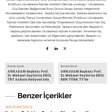
Enstitüsü Uluslararası İlişkiler Anabilim Dalı’nda sunduğu ‘’Uluslararası
Güç İlişkileri Bağlamında İkinci Dünya Savaşı Sonrası Hegemonik
Mücadelelerin İncelenmesi’’ başlıklı teziyle almıştır. Doktora derecesini ise
2021 yılında Trakya Üniversitesi Sosyal Bilimler Enstitüsü Uluslararası
İlişkiler Anabilim Dalı‘nda hazırladığı “İmparatorluk Düşüncesinin İran Dış
Politikasına Yansımaları ve Milliyetçilik” başlıklı teziyle alan Başaran’ın
başlıca çalışma alanları Uluslararası ilişkiler kuramları, Amerikan dış
politikası, İran araştırmaları ve Afganistan çalışmalarıdır. Başaran iyi
derecede İngilizce ve temel düzeyde Farsça bilmektedir.
Önceki İçerik
Sonraki İçerik
ANKASAM Başkanı Prof.
ANKASAM Başkanı Prof.
Dr. Mehmet Seyfettin EROL
Dr. Mehmet Seyfettin EROL
TRT Ankara Radyosu’nda
BBN TÜRK TV’de
Benzer İçerikler
ANKASAM BAKIŞ