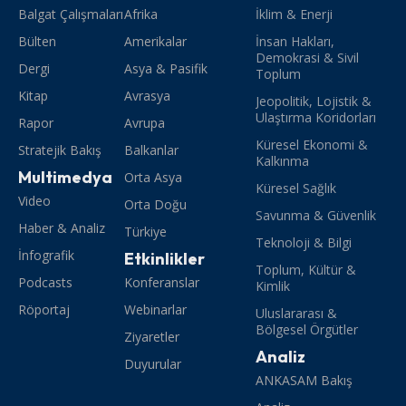
Balgat Çalışmaları
Afrika
İklim & Enerji
Bülten
Amerikalar
İnsan Hakları,
Demokrasi & Sivil
Dergi
Asya & Pasifik
Toplum
Kitap
Avrasya
Jeopolitik, Lojistik &
Ulaştırma Koridorları
Rapor
Avrupa
Küresel Ekonomi &
Stratejik Bakış
Balkanlar
Kalkınma
Multimedya
Orta Asya
Küresel Sağlık
Video
Orta Doğu
Savunma & Güvenlik
Haber & Analiz
Türkiye
Teknoloji & Bilgi
İnfografik
Etkinlikler
Toplum, Kültür &
Podcasts
Konferanslar
Kimlik
Röportaj
Webinarlar
Uluslararası &
Bölgesel Örgütler
Ziyaretler
Analiz
Duyurular
ANKASAM Bakış