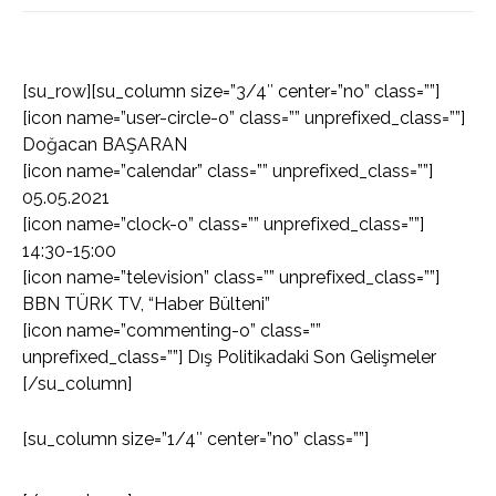
[su_row][su_column size=”3/4″ center=”no” class=””]
[icon name=”user-circle-o” class=”” unprefixed_class=””]
Doğacan BAŞARAN
[icon name=”calendar” class=”” unprefixed_class=””]
05.05.2021
[icon name=”clock-o” class=”” unprefixed_class=””]
14:30-15:00
[icon name=”television” class=”” unprefixed_class=””]
BBN TÜRK TV, “Haber Bülteni”
[icon name=”commenting-o” class=””
unprefixed_class=””] Dış Politikadaki Son Gelişmeler
[/su_column]
[su_column size=”1/4″ center=”no” class=””]