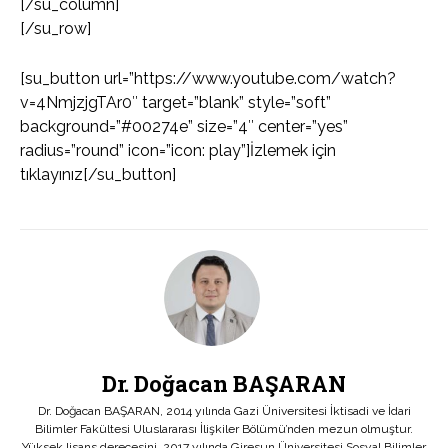
[/su_column]
[/su_row]
[su_button url=”https://www.youtube.com/watch?
v=4NmjzjgTAr0″ target=”blank” style=”soft”
background=”#00274e” size=”4″ center=”yes”
radius=”round” icon=”icon: play”]İzlemek için
tıklayınız[/su_button]
Dr. Doğacan BAŞARAN
Dr. Doğacan BAŞARAN, 2014 yılında Gazi Üniversitesi İktisadi ve İdari
Bilimler Fakültesi Uluslararası İlişkiler Bölümü’nden mezun olmuştur.
Yüksek lisans derecesini, 2017 yılında Giresun Üniversitesi Sosyal Bilimler