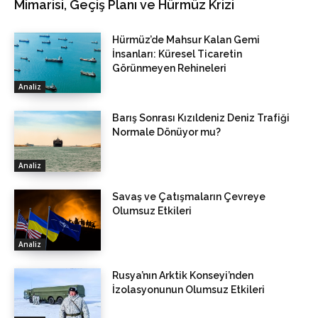
Mimarisi, Geçiş Planı ve Hürmüz Krizi
Hürmüz’de Mahsur Kalan Gemi
İnsanları: Küresel Ticaretin
Görünmeyen Rehineleri
Analiz
Barış Sonrası Kızıldeniz Deniz Trafiği
Normale Dönüyor mu?
Analiz
Savaş ve Çatışmaların Çevreye
Olumsuz Etkileri
Analiz
Rusya’nın Arktik Konseyi’nden
İzolasyonunun Olumsuz Etkileri