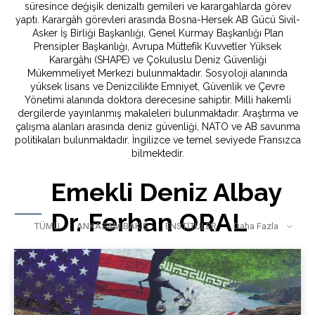
süresince değişik denizaltı gemileri ve karargahlarda görev
yaptı. Karargâh görevleri arasında Bosna-Hersek AB Gücü Sivil-
Asker İş Birliği Başkanlığı, Genel Kurmay Başkanlığı Plan
Prensipler Başkanlığı, Avrupa Müttefik Kuvvetler Yüksek
Karargâhı (SHAPE) ve Çokuluslu Deniz Güvenliği
Mükemmeliyet Merkezi bulunmaktadır. Sosyoloji alanında
yüksek lisans ve Denizcilikte Emniyet, Güvenlik ve Çevre
Yönetimi alanında doktora derecesine sahiptir. Milli hakemli
dergilerde yayınlanmış makaleleri bulunmaktadır. Araştırma ve
çalışma alanları arasında deniz güvenliği, NATO ve AB savunma
politikaları bulunmaktadır. İngilizce ve temel seviyede Fransızca
bilmektedir.
Emekli Deniz Albay
Dr. Ferhan ORAL
TÜMÜ
ANKASAM BAKIŞ
ENSTİTÜLER
Daha Fazla