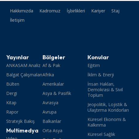
Hakkımızda
Kadromuz
İşbirlikleri
Kariyer
Staj
İletişim
Yayınlar
Bölgeler
Konular
ANKASAM Analiz
Af & Pak
Eğitim
Balgat Çalışmaları
Afrika
İklim & Enerji
Bülten
Amerikalar
İnsan Hakları,
Demokrasi & Sivil
Dergi
Asya & Pasifik
Toplum
Kitap
Avrasya
Jeopolitik, Lojistik &
Ulaştırma Koridorları
Rapor
Avrupa
Küresel Ekonomi &
Stratejik Bakış
Balkanlar
Kalkınma
Multimedya
Orta Asya
Küresel Sağlık
Video