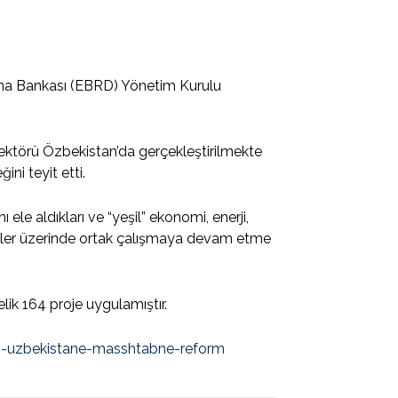
ma Bankası (EBRD) Yönetim Kurulu
ektörü Özbekistan’da gerçekleştirilmekte
ini teyit etti.
ı ele aldıkları ve “yeşil” ekonomi, enerji,
ojeler üzerinde ortak çalışmaya devam etme
ik 164 proje uygulamıştır.
m-uzbekistane-masshtabne-reform