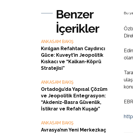
Benzer
Bu ya
İçerikler
Özb
Dire
ANKASAM BAKIŞ
Kırılgan Refahtan Caydırıcı
Edin
Güce: Kuveyt’in Jeopolitik
olan
Kıskacı ve “Kalkan-Köprü
Stratejisi”
Tara
ulaş
ANKASAM BAKIŞ
konu
Ortadoğu’da Yapısal Çözüm
ve Jeopolitik Entegrasyon:
EBRD
“Akdeniz-Basra Güvenlik,
İstikrar ve Refah Kuşağı”
htt
ANKASAM BAKIŞ
Avrasya’nın Yeni Merkezkaç