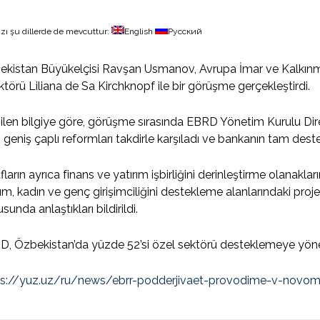
zı şu dillerde de mevcuttur:
English
Русский
ekistan Büyükelçisi Ravşan Usmanov, Avrupa İmar ve Kalkın
ktörü Liliana de Sa Kirchknopf ile bir görüşme gerçekleştirdi.
ilen bilgiye göre, görüşme sırasında EBRD Yönetim Kurulu Dir
 geniş çaplı reformları takdirle karşıladı ve bankanın tam desteğ
fların ayrıca finans ve yatırım işbirliğini derinleştirme olanakların
ım, kadın ve genç girişimciliğini destekleme alanlarındaki pr
sunda anlaştıkları bildirildi.
, Özbekistan’da yüzde 52’si özel sektörü desteklemeye yönel
ps://yuz.uz/ru/news/ebrr-podderjivaet-provodime-v-novo