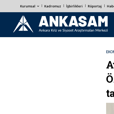
Kurumsal
Kadromuz
İşbirlikleri
Röportaj
Habe
EKO
A
Ö
t