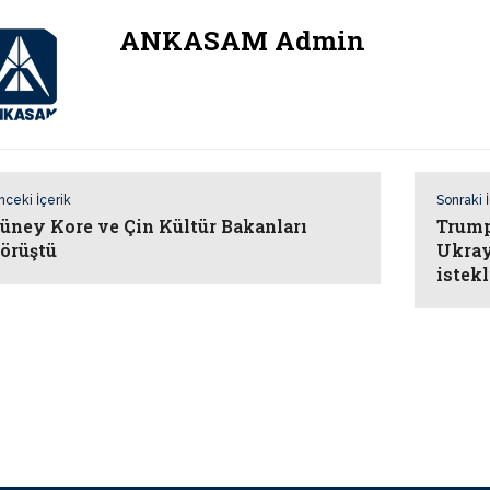
ANKASAM Admin
nceki İçerik
Sonraki 
üney Kore ve Çin Kültür Bakanları
Trump
örüştü
Ukray
istekl