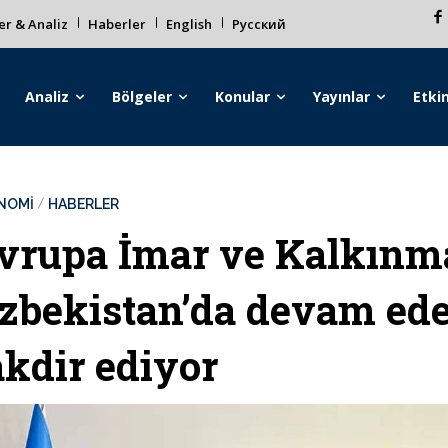
r & Analiz
Haberler
English
Русский
Analiz
Bölgeler
Konular
Yayınlar
Etkin
NOMİ
HABERLER
vrupa İmar ve Kalkınm
zbekistan’da devam ede
akdir ediyor