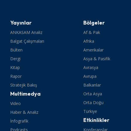
Yayınlar
Bölgeler
ANKASAM Analiz
Af & Pak
Balgat Çalışmaları
Afrika
Bülten
Amerikalar
Dergi
Asya & Pasifik
Kitap
Avrasya
Rapor
Avrupa
Stratejik Bakış
Balkanlar
Multimedya
Orta Asya
Orta Doğu
Video
Türkiye
Haber & Analiz
Etkinlikler
İnfografik
Podcasts
Konferanslar