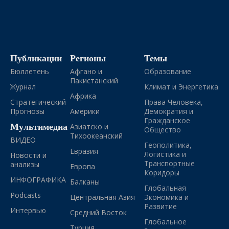
Публикации
Регионы
Темы
Бюллетень
Афгано и
Образование
Пакистанский
Журнал
Климат и Энергетика
Африка
Стратегический
Права Человека,
Прогнозы
Америки
Демократия и
Гражданское
Мультимедиа
Азиатско и
Общество
Тихоокеанский
ВИДЕО
Геополитика,
Евразия
Логистика и
Новости и
Транспортные
анализы
Европа
Коридоры
ИНФОГРАФИКА
Балканы
Глобальная
Podcasts
Центральная Азия
Экономика и
Развитие
Интервью
Средний Восток
Глобальное
Турция