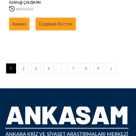
Göktuğ ÇALIŞKAN
08/05/2026
Анализ
Средний Восток
1
2
3
4
…
7
8
9