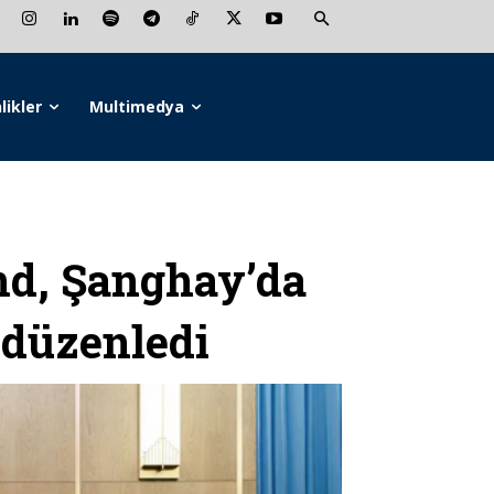
likler
Multimedya
nd, Şanghay’da
 düzenledi