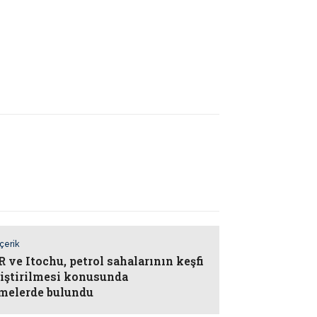
İçerik
 ve Itochu, petrol sahalarının keşfi
liştirilmesi konusunda
melerde bulundu