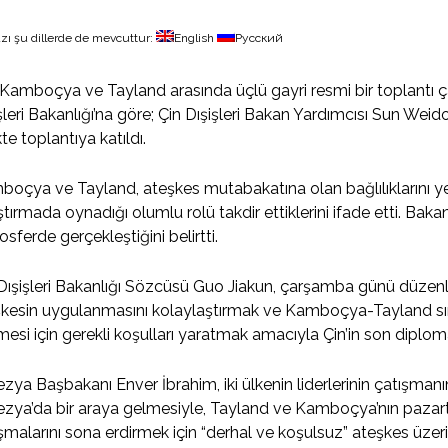
zı şu dillerde de mevcuttur:
English
Русский
 Kamboçya ve Tayland arasında üçlü gayri resmi bir toplantı
şleri Bakanlığı’na göre; Çin Dışişleri Bakan Yardımcısı Sun We
ikte toplantıya katıldı.
oçya ve Tayland, ateşkes mutabakatına olan bağlılıklarını yen
ştırmada oynadığı olumlu rolü takdir ettiklerini ifade etti. Baka
sferde gerçekleştiğini belirtti.
Dışişleri Bakanlığı Sözcüsü Guo Jiakun, çarşamba günü düzenle
kesin uygulanmasını kolaylaştırmak ve Kamboçya-Tayland sınırı
mesi için gerekli koşulları yaratmak amacıyla Çin’in son diplo
zya Başbakanı Enver İbrahim, iki ülkenin liderlerinin çatışman
zya’da bir araya gelmesiyle, Tayland ve Kamboçya’nın pazarte
şmalarını sona erdirmek için “derhal ve koşulsuz” ateşkes üzerin