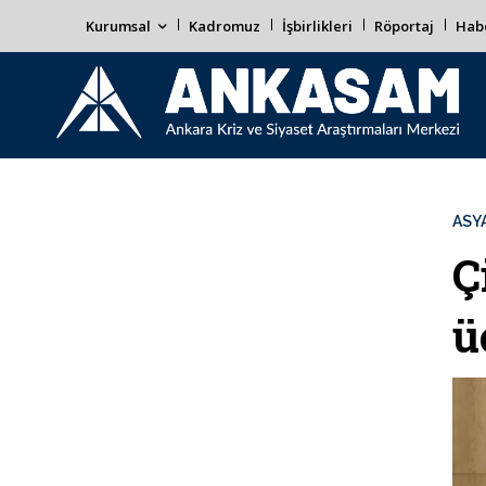
Kurumsal
Kadromuz
İşbirlikleri
Röportaj
Habe
ASYA
Ç
ü