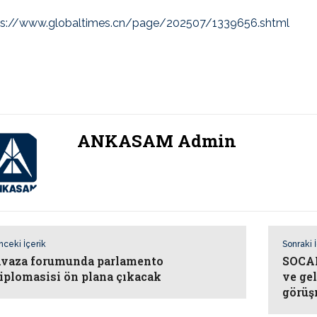
ps://www.globaltimes.cn/page/202507/1339656.shtml
ANKASAM Admin
nceki İçerik
Sonraki 
vaza forumunda parlamento
SOCAR
iplomasisi ön plana çıkacak
ve ge
görüş