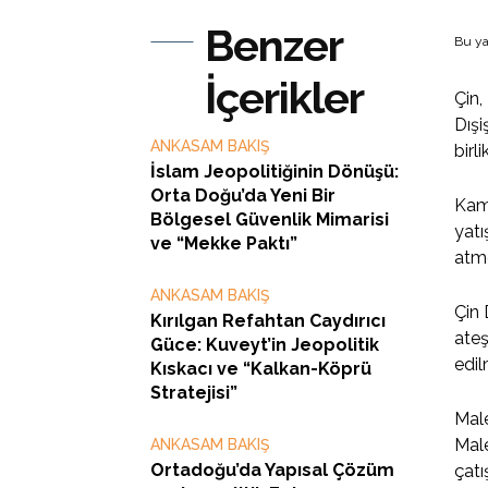
Benzer
Bu ya
İçerikler
Çin,
Dışi
ANKASAM BAKIŞ
birl
İslam Jeopolitiğinin Dönüşü:
Orta Doğu’da Yeni Bir
Kamb
Bölgesel Güvenlik Mimarisi
yatı
ve “Mekke Paktı”
atmo
ANKASAM BAKIŞ
Çin 
Kırılgan Refahtan Caydırıcı
ateş
Güce: Kuveyt’in Jeopolitik
edil
Kıskacı ve “Kalkan-Köprü
Stratejisi”
Male
Male
ANKASAM BAKIŞ
Ortadoğu’da Yapısal Çözüm
çatı