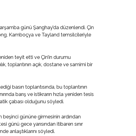
 çarşamba günü Şanghay’da düzenlendi. Çin
idong, Kamboçya ve Tayland temsilcileriyle
iden teyit etti ve Çin’in durumu
nlık, toplantının açık, dostane ve samimi bir
diği basın toplantısında, bu toplantının
nda barış ve istikrarın hızla yeniden tesis
matik çabası olduğunu söyledi.
ın beşinci gününe girmesinin ardından
si günü gece yarısından itibaren sınır
de anlaştıklarını söyledi.