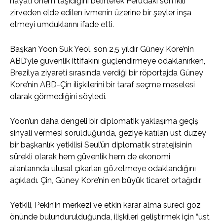
hayati önem taşıdığını belirterek Peru’daki son ikili
zirveden elde edilen ivmenin üzerine bir şeyler inşa
etmeyi umduklarını ifade etti.
Başkan Yoon Suk Yeol, son 2,5 yıldır Güney Kore’nin
ABD’yle güvenlik ittifakını güçlendirmeye odaklanırken,
Brezilya ziyareti sırasında verdiği bir röportajda Güney
Kore’nin ABD-Çin ilişkilerini bir taraf seçme meselesi
olarak görmediğini söyledi.
Yoon’un daha dengeli bir diplomatik yaklaşıma geçiş
sinyali vermesi sorulduğunda, geziye katılan üst düzey
bir başkanlık yetkilisi Seul’ün diplomatik stratejisinin
sürekli olarak hem güvenlik hem de ekonomi
alanlarında ulusal çıkarları gözetmeye odaklandığını
açıkladı. Çin, Güney Kore’nin en büyük ticaret ortağıdır.
Yetkili, Pekin’in merkezi ve etkin karar alma süreci göz
önünde bulundurulduğunda, ilişkileri geliştirmek için “üst