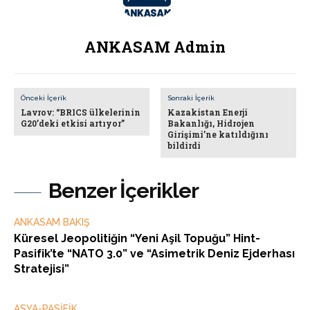
ANKASAM Admin
Önceki İçerik
Sonraki İçerik
Lavrov: “BRICS ülkelerinin
Kazakistan Enerji
G20’deki etkisi artıyor”
Bakanlığı, Hidrojen
Girişimi’ne katıldığını
bildirdi
Benzer İçerikler
ANKASAM BAKIŞ
Küresel Jeopolitiğin “Yeni Aşil Topuğu” Hint-
Pasifik’te “NATO 3.0” ve “Asimetrik Deniz Ejderhası
Stratejisi”
ASYA-PASİFİK