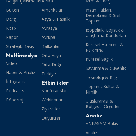
Balgat Çalışmaları
Afrika
İklim & Enerji
Bülten
Amerikalar
İnsan Hakları,
Demokrasi & Sivil
Dergi
Asya & Pasifik
Toplum
Kitap
Avrasya
Jeopolitik, Lojistik &
Ulaştırma Koridorları
Rapor
Avrupa
Küresel Ekonomi &
Stratejik Bakış
Balkanlar
Kalkınma
Multimedya
Orta Asya
Küresel Sağlık
Video
Orta Doğu
Savunma & Güvenlik
Haber & Analiz
Türkiye
Teknoloji & Bilgi
İnfografik
Etkinlikler
Toplum, Kültür &
Podcasts
Konferanslar
Kimlik
Röportaj
Webinarlar
Uluslararası &
Bölgesel Örgütler
Ziyaretler
Analiz
Duyurular
ANKASAM Bakış
Analiz