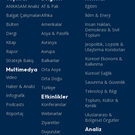
ANKASAM Analiz
Af & Pak
Eğitim
Balgat Çalışmaları
Afrika
İklim & Enerji
Bülten
Amerikalar
İnsan Hakları,
Demokrasi & Sivil
Dergi
Asya & Pasifik
Toplum
Kitap
Avrasya
Jeopolitik, Lojistik &
Ulaştırma Koridorları
Rapor
Avrupa
Küresel Ekonomi &
Stratejik Bakış
Balkanlar
Kalkınma
Multimedya
Orta Asya
Küresel Sağlık
Video
Orta Doğu
Savunma & Güvenlik
Haber & Analiz
Türkiye
Teknoloji & Bilgi
İnfografik
Etkinlikler
Toplum, Kültür &
Podcasts
Konferanslar
Kimlik
Röportaj
Webinarlar
Uluslararası &
Bölgesel Örgütler
Ziyaretler
Analiz
Duyurular