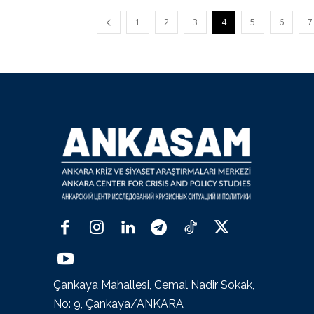
1
2
3
4
5
6
7
Çankaya Mahallesi, Cemal Nadir Sokak,
No: 9, Çankaya/ANKARA