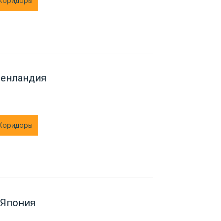
 Коридоры
Гренландия
 Коридоры
 Япония