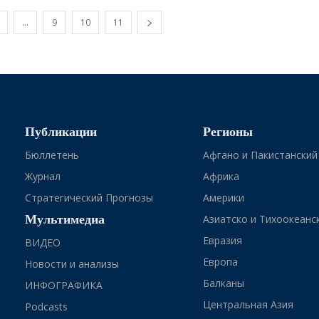
…
9
10
11
Публикации
Регионы
Бюллетень
Афгано и Пакистанский
Журнал
Африка
Стратегический Прогнозы
Америки
Мультимедиа
Азиатско и Тихоокеанс
Евразия
ВИДЕО
Европа
Новости и анализы
Балканы
ИНФОГРАФИКА
Центральная Азия
Podcasts