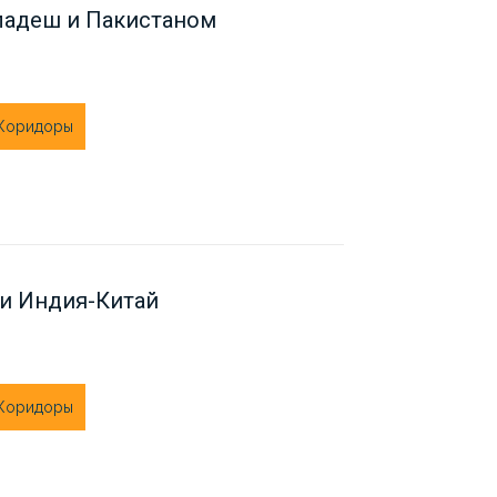
ладеш и Пакистаном
 Коридоры
ии Индия-Китай
 Коридоры