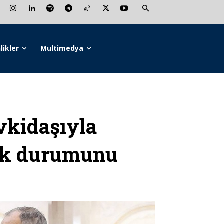
likler
Multimedya
vkidaşıyla
lik durumunu