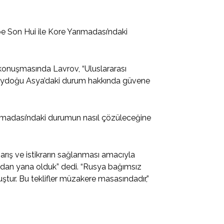
e Son Hui ile Kore Yarımadası’ndaki
konuşmasında Lavrov, “Uluslararası
uzeydoğu Asya’daki durum hakkında güvene
rımadası’ndaki durumun nasıl çözüleceğine
arış ve istikrarın sağlanması amacıyla
ndan yana olduk” dedi. “Rusya bağımsız
muştur. Bu teklifler müzakere masasındadır,”