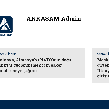
ANKASAM Admin
nceki İçerik
Sonraki 
olonya, Almanya’yı NATO’nun doğu
Mosko
ınırını güçlendirmek için asker
güven
öndermeye çağırdı
Ukray
giriş