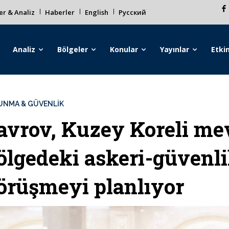
r & Analiz
Haberler
English
Русский
Analiz
Bölgeler
Konular
Yayınlar
Etkin
UNMA & GÜVENLİK
avrov, Kuzey Koreli me
ölgedeki askeri-güven
örüşmeyi planlıyor