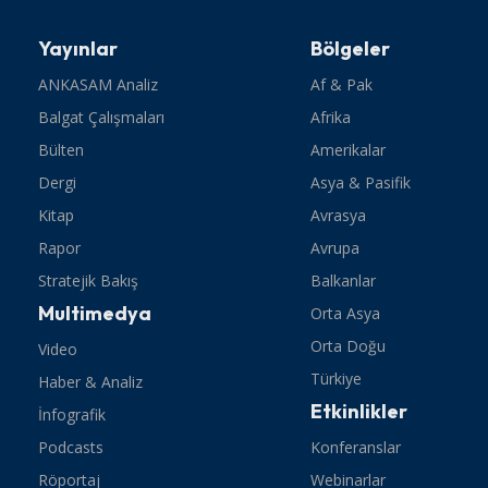
Yayınlar
Bölgeler
ANKASAM Analiz
Af & Pak
Balgat Çalışmaları
Afrika
Bülten
Amerikalar
Dergi
Asya & Pasifik
Kitap
Avrasya
Rapor
Avrupa
Stratejik Bakış
Balkanlar
Multimedya
Orta Asya
Orta Doğu
Video
Türkiye
Haber & Analiz
Etkinlikler
İnfografik
Podcasts
Konferanslar
Röportaj
Webinarlar