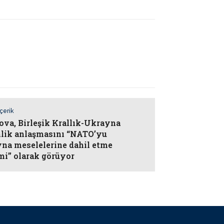
İçerik
va, Birleşik Krallık-Ukrayna
lik anlaşmasını “NATO’yu
na meselelerine dahil etme
imi” olarak görüyor