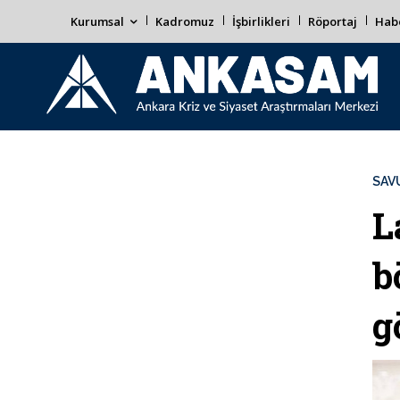
Kurumsal
Kadromuz
İşbirlikleri
Röportaj
Habe
SAV
L
b
g