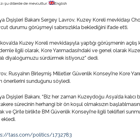
zı şu dillerde de mevcuttur:
English
a Dışişleri Bakanı Sergey Lavrov, Kuzey Koreli mevkidaşı Cho
ut durumu görüşmeyi sabırsızlıkla beklediğini ifade etti.
ova’da Kuzey Koreli mevkidaşıyla yaptığı görüşmenin açılış 
emle ilgili olarak, Kore Yarımadası’ndaki ve genel olarak K
lı diyaloğumuzu sürdürmek istiyoruz” dedi.
ov, Rusya’nın Birleşmiş Milletler Güvenlik Konseyi’ne Kore Ya
kin önerilerini sunduğunu söyledi.
a Dışişleri Bakanı, “Biz her zaman Kuzeydoğu Asya’da kalıcı b
kere sürecinin herhangi bir ön koşul olmaksızın başlatılması
ak ve Çin’le birlikte BM Güvenlik Konseyi’ne ilgili teklifleri sun
 ekledi.
ps://tass.com/politics/1732783