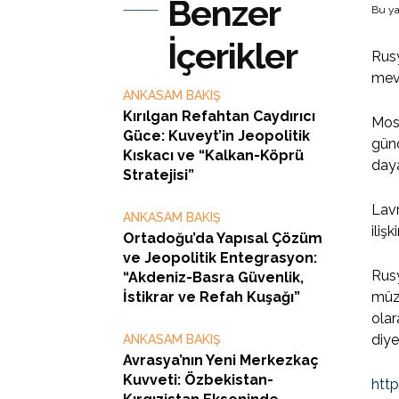
Benzer
Bu ya
İçerikler
Rusy
mevc
ANKASAM BAKIŞ
Kırılgan Refahtan Caydırıcı
Mosk
Güce: Kuveyt’in Jeopolitik
günd
Kıskacı ve “Kalkan-Köprü
daya
Stratejisi”
Lavr
ANKASAM BAKIŞ
iliş
Ortadoğu’da Yapısal Çözüm
ve Jeopolitik Entegrasyon:
Rusy
“Akdeniz-Basra Güvenlik,
İstikrar ve Refah Kuşağı”
müza
olar
diye
ANKASAM BAKIŞ
Avrasya’nın Yeni Merkezkaç
Kuvveti: Özbekistan-
htt