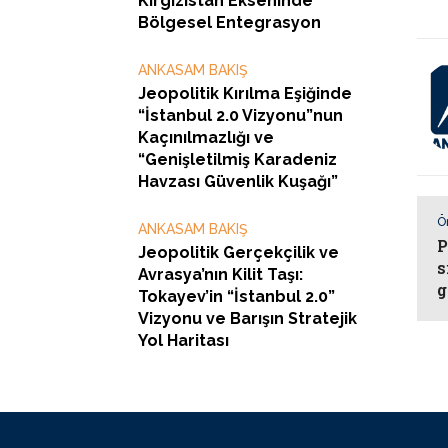
Kırgızistan Ekseninde
Bölgesel Entegrasyon
ANKASAM BAKIŞ
Jeopolitik Kırılma Eşiğinde
“İstanbul 2.0 Vizyonu”nun
Kaçınılmazlığı ve
“Genişletilmiş Karadeniz
Havzası Güvenlik Kuşağı”
Ö
ANKASAM BAKIŞ
P
Jeopolitik Gerçekçilik ve
s
Avrasya’nın Kilit Taşı:
g
Tokayev’in “İstanbul 2.0”
Vizyonu ve Barışın Stratejik
Yol Haritası