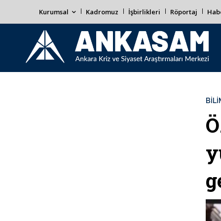
Kurumsal
Kadromuz
İşbirlikleri
Röportaj
Habe
BİL
Ö
y
g