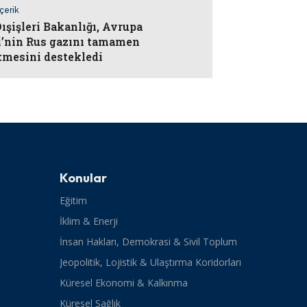
İçerik
ışişleri Bakanlığı, Avrupa
ği’nin Rus gazını tamamen
tmesini destekledi
Konular
Eğitim
İklim & Enerji
İnsan Hakları, Demokrasi & Sivil Toplum
Jeopolitik, Lojistik & Ulaştırma Koridorları
Küresel Ekonomi & Kalkınma
Küresel Sağlık