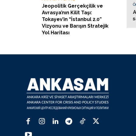
Ö
Jeopolitik Gerçekçilik ve
A
Avrasya’nın Kilit Taşı:
s
Tokayev’in “İstanbul 2.0”
Vizyonu ve Barışın Stratejik
Yol Haritası