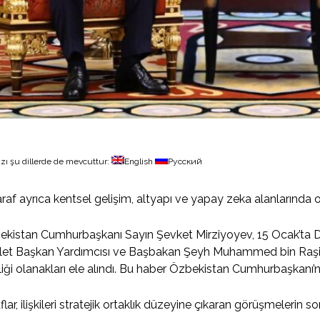
zı şu dillerde de mevcuttur:
English
Русский
taraf ayrıca kentsel gelişim, altyapı ve yapay zeka alanlarında or
kistan Cumhurbaşkanı Sayın Şevket Mirziyoyev, 15 Ocak’ta Du
et Başkan Yardımcısı ve Başbakan Şeyh Muhammed bin Raşid 
rliği olanakları ele alındı. Bu haber Özbekistan Cumhurbaşkanı’nın
flar, ilişkileri stratejik ortaklık düzeyine çıkaran görüşmelerin son