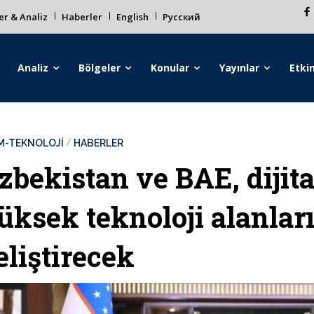
r & Analiz
Haberler
English
Русский
Analiz
Bölgeler
Konular
Yayınlar
Etkin
İM-TEKNOLOJİ
HABERLER
zbekistan ve BAE, dijit
üksek teknoloji alanları
eliştirecek