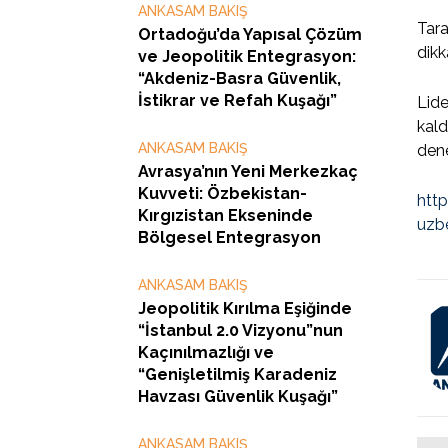
ANKASAM BAKIŞ
Tara
Ortadoğu’da Yapısal Çözüm
dikk
ve Jeopolitik Entegrasyon:
“Akdeniz-Basra Güvenlik,
İstikrar ve Refah Kuşağı”
Lide
kald
ANKASAM BAKIŞ
dene
Avrasya’nın Yeni Merkezkaç
Kuvveti: Özbekistan-
http
Kırgızistan Ekseninde
uzbe
Bölgesel Entegrasyon
ANKASAM BAKIŞ
Jeopolitik Kırılma Eşiğinde
“İstanbul 2.0 Vizyonu”nun
Kaçınılmazlığı ve
“Genişletilmiş Karadeniz
Havzası Güvenlik Kuşağı”
ANKASAM BAKIŞ