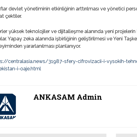
flar devlet yönetiminin etkinliğinin arttırılması ve yönetici per
at çektiler.
rler yüksek teknolojiler ve dijitalleşme alanında yeni projele
ılar. Yapay zeka alanında işbirliğinin geliştirilmesi ve Yeni Taşke
yiminden yararlanılması planlanıyor.
s://centralasia.news/
31987
-sfery-cifrovizacii-i-vysokih-te
kistan-i-oaje.html
ANKASAM Admin