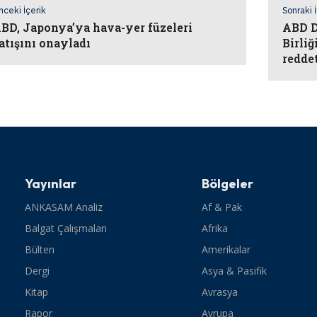
nceki İçerik
Sonraki 
BD, Japonya’ya hava-yer füzeleri
ABD D
atışını onayladı
Birli
redde
Yayınlar
Bölgeler
ANKASAM Analiz
Af & Pak
Balgat Çalışmaları
Afrika
Bülten
Amerikalar
Dergi
Asya & Pasifik
Kitap
Avrasya
Rapor
Avrupa