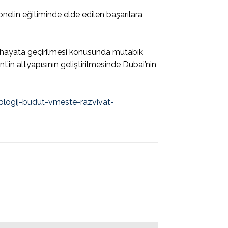
sonelin eğitiminde elde edilen başarılara
rin hayata geçirilmesi konusunda mutabık
nt’in altyapısının geliştirilmesinde Dubai’nin
hnologij-budut-vmeste-razvivat-