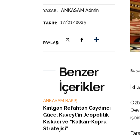
ANKASAM Admin
YAZAR:
17/01/2025
TARIH:
PAYLAŞ:
Benzer
Bu ya
İçerikler
İki 
ANKASAM BAKIŞ
Özbe
Kırılgan Refahtan Caydırıcı
Devl
Güce: Kuveyt’in Jeopolitik
işbi
Kıskacı ve “Kalkan-Köprü
Stratejisi”
Tara