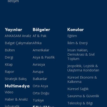
İletişim
Yayınlar
Bölgeler
Konular
ANKASAM Analiz
Af & Pak
Eğitim
Balgat Çalışmaları
Afrika
İklim & Enerji
Bülten
Amerikalar
İnsan Hakları,
Demokrasi & Sivil
Dergi
Asya & Pasifik
Toplum
Kitap
Avrasya
Jeopolitik, Lojistik &
Ulaştırma Koridorları
Rapor
Avrupa
Küresel Ekonomi &
Stratejik Bakış
Balkanlar
Kalkınma
Multimedya
Orta Asya
Küresel Sağlık
Video
Orta Doğu
Savunma & Güvenlik
Haber & Analiz
Türkiye
Teknoloji & Bilgi
İnfografik