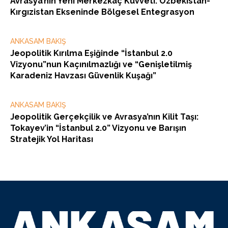
Avrasya’nın Yeni Merkezkaç Kuvveti: Özbekistan-
Kırgızistan Ekseninde Bölgesel Entegrasyon
ANKASAM BAKIŞ
Jeopolitik Kırılma Eşiğinde “İstanbul 2.0
Vizyonu”nun Kaçınılmazlığı ve “Genişletilmiş
Karadeniz Havzası Güvenlik Kuşağı”
ANKASAM BAKIŞ
Jeopolitik Gerçekçilik ve Avrasya’nın Kilit Taşı:
Tokayev’in “İstanbul 2.0” Vizyonu ve Barışın
Stratejik Yol Haritası