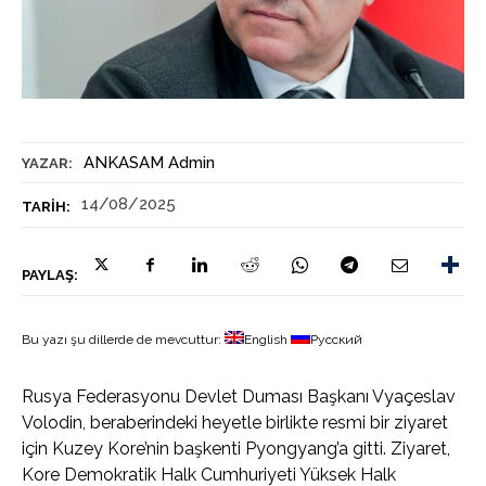
ANKASAM Admin
YAZAR:
14/08/2025
TARIH:
PAYLAŞ:
Bu yazı şu dillerde de mevcuttur:
English
Русский
Rusya Federasyonu Devlet Duması Başkanı Vyaçeslav
Volodin, beraberindeki heyetle birlikte resmi bir ziyaret
için Kuzey Kore’nin başkenti Pyongyang’a gitti. Ziyaret,
Kore Demokratik Halk Cumhuriyeti Yüksek Halk