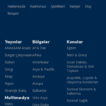
Hakkımızda
Kadromuz
İşbirlikleri
Kariyer
Staj
İletişim
Yayınlar
Bölgeler
Konular
ANKASAM Analiz
Af & Pak
Eğitim
Balgat Çalışmaları
Afrika
İklim & Enerji
Bülten
Amerikalar
İnsan Hakları,
Demokrasi & Sivil
Dergi
Asya & Pasifik
Toplum
Kitap
Avrasya
Jeopolitik, Lojistik &
Ulaştırma Koridorları
Rapor
Avrupa
Küresel Ekonomi &
Stratejik Bakış
Balkanlar
Kalkınma
Multimedya
Orta Asya
Küresel Sağlık
Video
Orta Doğu