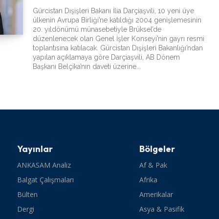
Gürcistan Dışişleri Bakanı İlia Darçiaşvili, 10 yeni üye
ülkenin Avrupa Birliği’ne katıldığı 2004 genişlemesinin
20. yıldönümü münasebetiyle Brüksel’de
düzenlenecek olan Genel İşler Konseyi’nin gayrı resmi
toplantısına katılacak. Gürcistan Dışişleri Bakanlığı’ndan
yapılan açıklamaya göre Darçiaşvili, AB Dönem
Başkanı Belçika’nın daveti üzerine...
Yayınlar
Bölgeler
ANKASAM Analiz
Af & Pak
Balgat Çalışmaları
Afrika
Bülten
Amerikalar
Dergi
Asya & Pasifik