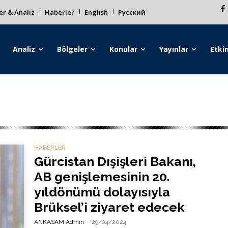
r & Analiz
Haberler
English
Русский
Analiz
Bölgeler
Konular
Yayınlar
Etkin
HABERLER
Gürcistan Dışişleri Bakanı,
AB genişlemesinin 20.
yıldönümü dolayısıyla
Brüksel’i ziyaret edecek
ANKASAM Admin
-
29/04/2024