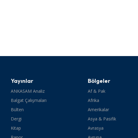
Yayınlar
Bölgeler
ANKASAM Analiz
Af & Pak
Balgat Çalışmaları
Afrika
Bülten
Amerikalar
Dergi
Asya & Pasifik
Kitap
Avrasya
Rapor
Avrupa