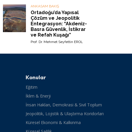
ANKASAM BAKIŞ
Ortadoğu’da Yapısal
Çözüm ve Jeopolitik
Entegrasyon: “Akdeniz-
Basra Güvenlik, İstikrar
ve Refah Kuşağı”
Prof. Dr. Mehmet Seyfettin EROL
Konular
Eğitim
İklim & Enerji
İnsan Hakları, Demokrasi & Sivil Toplum
Jeopolitik, Lojistik & Ulaştırma Koridorları
Küresel Ekonomi & Kalkınma
Küresel Sağlık