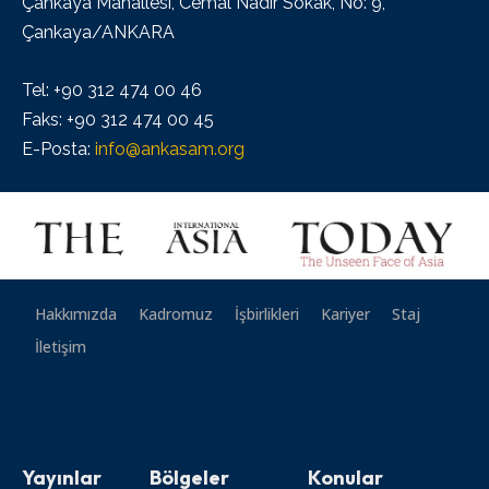
Çankaya Mahallesi, Cemal Nadir Sokak, No: 9,
Çankaya/ANKARA
Tel: +90 312 474 00 46
Faks: +90 312 474 00 45
E-Posta:
info@ankasam.org
Hakkımızda
Kadromuz
İşbirlikleri
Kariyer
Staj
İletişim
Yayınlar
Bölgeler
Konular