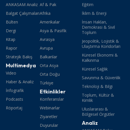
ANKASAM Analiz
Af & Pak
Eğitim
Balgat Çalışmaları
Afrika
İklim & Enerji
Bülten
Amerikalar
İnsan Hakları,
Demokrasi & Sivil
Dergi
Asya & Pasifik
Toplum
Kitap
Avrasya
Jeopolitik, Lojistik &
Ulaştırma Koridorları
Rapor
Avrupa
Küresel Ekonomi &
Stratejik Bakış
Balkanlar
Kalkınma
Multimedya
Orta Asya
Küresel Sağlık
Video
Orta Doğu
Savunma & Güvenlik
Haber & Analiz
Türkiye
Teknoloji & Bilgi
İnfografik
Etkinlikler
Toplum, Kültür &
Podcasts
Konferanslar
Kimlik
Röportaj
Webinarlar
Uluslararası &
Bölgesel Örgütler
Ziyaretler
Analiz
Duyurular