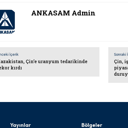
ANKASAM Admin
nceki İçerik
Sonraki 
azakistan, Çin’e uranyum tedarikinde
Çin, i
ekor kırdı
piyasa
duruy
Yayınlar
Bölgeler