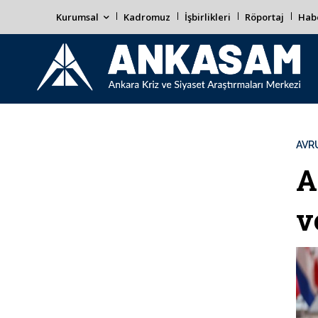
Kurumsal
Kadromuz
İşbirlikleri
Röportaj
Habe
AVR
A
v