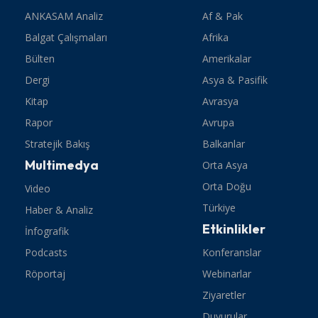
ANKASAM Analiz
Af & Pak
Balgat Çalışmaları
Afrika
Bülten
Amerikalar
Dergi
Asya & Pasifik
Kitap
Avrasya
Rapor
Avrupa
Stratejik Bakış
Balkanlar
Multimedya
Orta Asya
Orta Doğu
Video
Türkiye
Haber & Analiz
Etkinlikler
İnfografik
Podcasts
Konferanslar
Röportaj
Webinarlar
Ziyaretler
Duyurular