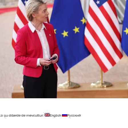
zı şu dillerde de mevcuttur:
English
Русский