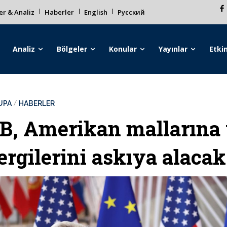
r & Analiz
Haberler
English
Русский
Analiz
Bölgeler
Konular
Yayınlar
Etkin
UPA
HABERLER
B, Amerikan mallarına y
ergilerini askıya alacak