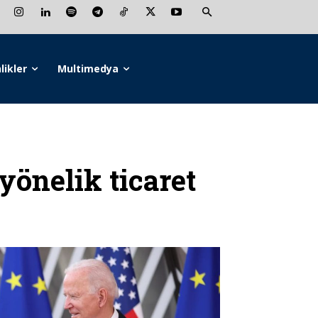
likler
Multimedya
önelik ticaret