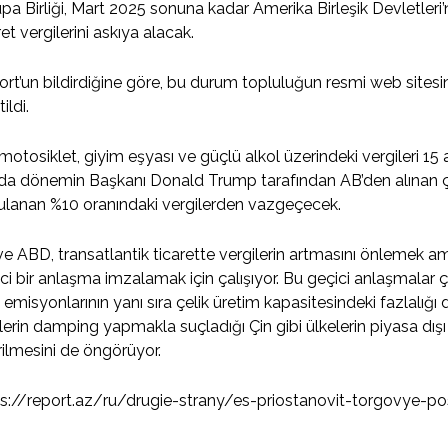
pa Birliği, Mart 2025 sonuna kadar Amerika Birleşik Devletleri
ret vergilerini askıya alacak.
rt’un bildirdiğine göre, bu durum topluluğun resmi web sitesi
tildi.
motosiklet, giyim eşyası ve güçlü alkol üzerindeki vergileri 15
ında dönemin Başkanı Donald Trump tarafından AB’den alınan
lanan %10 oranındaki vergilerden vazgeçecek.
e ABD, transatlantik ticarette vergilerin artmasını önlemek ama
ci bir anlaşma imzalamak için çalışıyor. Bu geçici anlaşmalar 
 emisyonlarının yanı sıra çelik üretim kapasitesindeki fazlalığı
lerin damping yapmakla suçladığı Çin gibi ülkelerin piyasa dışı 
rilmesini de öngörüyor.
s://report.az/ru/drugie-strany/es-priostanovit-torgovye-po