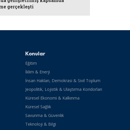
nda genişletilmiş kapsamda
me gerçekleşti
Konular
Eğitim
İklim & Enerji
İnsan Hakları, Demokrasi & Sivil Toplum
Jeopolitik, Lojistik & Ulaştırma Koridorları
Küresel Ekonomi & Kalkınma
Küresel Sağlık
Savunma & Güvenlik
Teknoloji & Bilgi