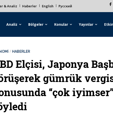
r & Analiz
Haberler
English
Русский
Analiz
Bölgeler
Konular
Yayınlar
Etkin
NOMİ
HABERLER
BD Elçisi, Japonya Başb
örüşerek gümrük vergis
onusunda “çok iyimser
öyledi