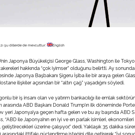
zı şu dillerde de mevcuttur:
English
nin Japonya Büyükelçisi George Glass, Washington ile Tokyo
kereleri hakkında “çok iyimser” olduğunu belirtti. Ay sonunda
sinde Japonya Başbakanı Şigeru İşiba ile bir araya gelen Gla
ostane ilişkiler açısından bir “altın çağ” yaşadığını söyledi.
onlu bir iş insanı olan ve yatırım bankacılığı ile emlak sektö
arı arasında ABD Başkanı Donald Trump’ın ilk döneminde Portek
ev yeri Japonya’ya geçen hafta gelen ve bu ay başında ABD 
s, “ABD ile Japonya’nın en iyi ve en parlak isimleri, ekonomileri na
l geliştirecekleri üzerine çalışıyor,” dedi. Yaklaşık 35 dakika 
arasındaki ittifakı güçlendirme isteğini dile getirerek “İyi so