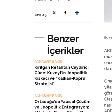
PAYLAŞ:
Benzer
Bu ya
İçerikler
ABD’
müza
ANKASAM BAKIŞ
önce
Kırılgan Refahtan Caydırıcı
de d
Güce: Kuveyt’in Jeopolitik
Kıskacı ve “Kalkan-Köprü
Oreg
Stratejisi”
yıll
gör
ANKASAM BAKIŞ
Glas
Ortadoğu’da Yapısal Çözüm
nası
ve Jeopolitik Entegrasyon:
ABD 