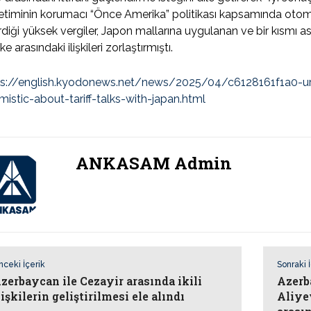
timinin korumacı “Önce Amerika” politikası kapsamında otomob
rdiği yüksek vergiler, Japon mallarına uygulanan ve bir kısmı askı
lke arasındaki ilişkileri zorlaştırmıştı.
ps://english.kyodonews.net/news/2025/04/c6128161f1a0-u
mistic-about-tariff-talks-with-japan.html
ANKASAM Admin
nceki İçerik
Sonraki 
zerbaycan ile Cezayir arasında ikili
Azerb
lişkilerin geliştirilmesi ele alındı
Aliye