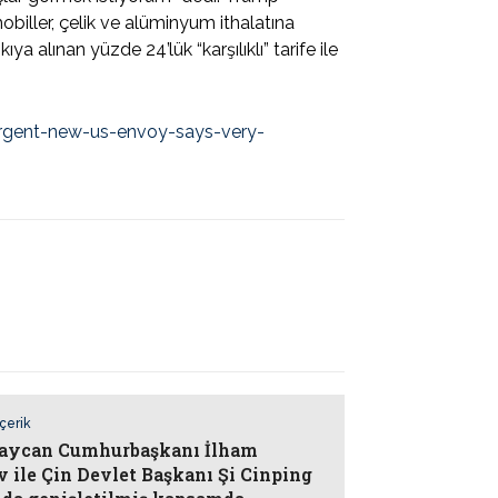
iller, çelik ve alüminyum ithalatına
ya alınan yüzde 24’lük “karşılıklı” tarife ile
rgent-new-us-envoy-says-very-
İçerik
aycan Cumhurbaşkanı İlham
v ile Çin Devlet Başkanı Şi Cinping