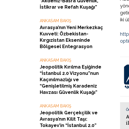
“Akdeniz-Basra Güvenlik,
yöne
İstikrar ve Refah Kuşağı”
geti
iki ü
ANKASAM BAKIŞ
Avrasya’nın Yeni Merkezkaç
Kuvveti: Özbekistan-
htt
Kırgızistan Ekseninde
opti
Bölgesel Entegrasyon
ANKASAM BAKIŞ
Jeopolitik Kırılma Eşiğinde
“İstanbul 2.0 Vizyonu”nun
Kaçınılmazlığı ve
“Genişletilmiş Karadeniz
Havzası Güvenlik Kuşağı”
ANKASAM BAKIŞ
Ö
Jeopolitik Gerçekçilik ve
A
Avrasya’nın Kilit Taşı:
i
Tokayev’in “İstanbul 2.0”