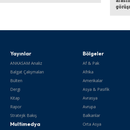
arası
görüş
Yayınlar
Bölgeler
ANKASAM Analiz
Af & Pak
Balgat Çalışmaları
Afrika
Bülten
Amerikalar
Dergi
Asya & Pasifik
Kitap
Avrasya
Rapor
Avrupa
Stratejik Bakış
Balkanlar
Multimedya
Orta Asya