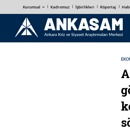
Kurumsal
Kadromuz
İşbirlikleri
Röportaj
Habe
EKO
A
g
k
s