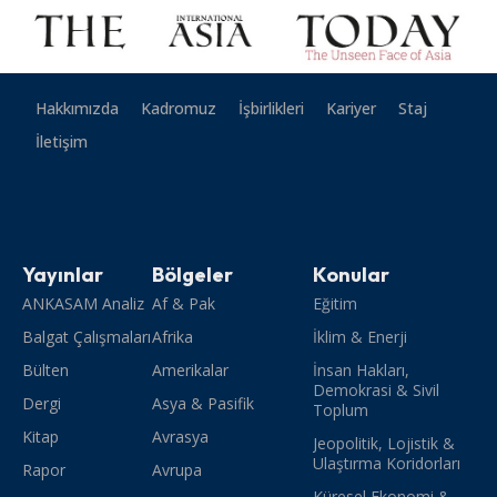
Hakkımızda
Kadromuz
İşbirlikleri
Kariyer
Staj
İletişim
Yayınlar
Bölgeler
Konular
ANKASAM Analiz
Af & Pak
Eğitim
Balgat Çalışmaları
Afrika
İklim & Enerji
Bülten
Amerikalar
İnsan Hakları,
Demokrasi & Sivil
Dergi
Asya & Pasifik
Toplum
Kitap
Avrasya
Jeopolitik, Lojistik &
Ulaştırma Koridorları
Rapor
Avrupa
Küresel Ekonomi &