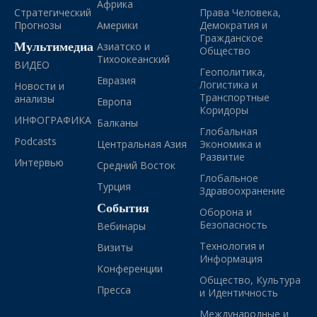
Африка
Стратегический
Права Человека,
Прогнозы
Америки
Демократия и
Гражданское
Мультимедиа
Азиатско и
Общество
Тихоокеанский
ВИДЕО
Геополитика,
Евразия
Логистика и
Новости и
Транспортные
анализы
Европа
Коридоры
ИНФОГРАФИКА
Балканы
Глобальная
Podcasts
Центральная Азия
Экономика и
Развитие
Интервью
Средний Восток
Глобальное
Турция
Здравоохранение
События
Оборона и
Безопасность
Вебинары
Технология и
Визиты
Информация
Конференции
Общество, Культура
Пресса
и Идентичность
Международные и