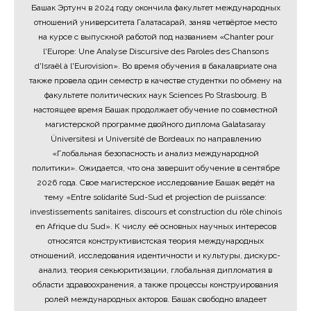
Башак Эртунч в 2024 году окончила факультет международных
отношений университета Галатасарай, заняв четвёртое место
на курсе с выпускной работой под названием «Chanter pour
l'Europe: Une Analyse Discursive des Paroles des Chansons
d'Israël à l'Eurovision». Во время обучения в бакалавриате она
также провела один семестр в качестве студентки по обмену на
факультете политических наук Sciences Po Strasbourg. В
настоящее время Башак продолжает обучение по совместной
магистерской программе двойного диплома Galatasaray
Üniversitesi и Université de Bordeaux по направлению
«Глобальная безопасность и анализ международной
политики». Ожидается, что она завершит обучение в сентябре
2026 года. Свое магистерское исследование Башак ведёт на
тему «Entre solidarité Sud-Sud et projection de puissance:
investissements sanitaires, discours et construction du rôle chinois
en Afrique du Sud». К числу её основных научных интересов
относятся конструктивистская теория международных
отношений, исследования идентичности и культуры, дискурс-
анализ, теория секьюритизации, глобальная дипломатия в
области здравоохранения, а также процессы конструирования
ролей международных акторов. Башак свободно владеет