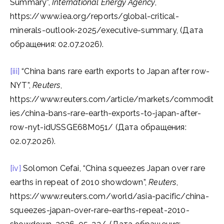
Summary”,
International Energy Agency
,
https://www.iea.org/reports/global-critical-
minerals-outlook-2025/executive-summary, (Дата
обращения: 02.07.2026).
[iii]
“China bans rare earth exports to Japan after row-
NYT”,
Reuters
,
https://www.reuters.com/article/markets/commodit
ies/china-bans-rare-earth-exports-to-japan-after-
row-nyt-idUSSGE68M051/ (Дата обращения:
02.07.2026).
[iv]
Solomon Cefai, “China squeezes Japan over rare
earths in repeat of 2010 showdown”,
Reuters
,
https://www.reuters.com/world/asia-pacific/china-
squeezes-japan-over-rare-earths-repeat-2010-