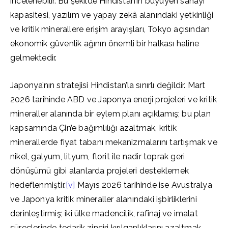
incelenebilir. Bu şekilde Hindistan’ın büyüyen sanayi
kapasitesi, yazılım ve yapay zekâ alanındaki yetkinliği
ve kritik minerallere erişim arayışları, Tokyo açısından
ekonomik güvenlik ağının önemli bir halkası haline
gelmektedir.
Japonya’nın stratejisi Hindistan’la sınırlı değildir. Mart
2026 tarihinde ABD ve Japonya enerji projeleri ve kritik
mineraller alanında bir eylem planı açıklamış; bu plan
kapsamında Çin’e bağımlılığı azaltmak, kritik
minerallerde fiyat tabanı mekanizmalarını tartışmak ve
nikel, galyum, lityum, florit ile nadir toprak geri
dönüşümü gibi alanlarda projeleri desteklemek
hedeflenmiştir.
[v]
Mayıs 2026 tarihinde ise Avustralya
ve Japonya kritik mineraller alanındaki işbirliklerini
derinleştirmiş; iki ülke madencilik, rafinaj ve imalat
süreçlerinde tedarik zinciri kırılganlıklarını azaltmak