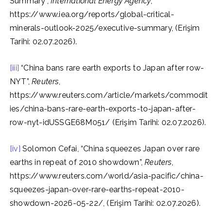
Summary”,
International Energy Agency
,
https://www.iea.org/reports/global-critical-
minerals-outlook-2025/executive-summary, (Erişim
Tarihi: 02.07.2026).
[iii]
“China bans rare earth exports to Japan after row-
NYT”,
Reuters
,
https://www.reuters.com/article/markets/commodit
ies/china-bans-rare-earth-exports-to-japan-after-
row-nyt-idUSSGE68M051/ (Erişim Tarihi: 02.07.2026).
[iv]
Solomon Cefai, “China squeezes Japan over rare
earths in repeat of 2010 showdown”,
Reuters
,
https://www.reuters.com/world/asia-pacific/china-
squeezes-japan-over-rare-earths-repeat-2010-
showdown-2026-05-22/, (Erişim Tarihi: 02.07.2026).