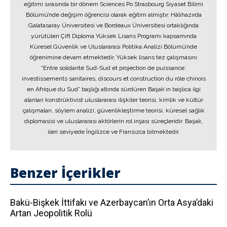
eğitimi sırasında bir dönem Sciences Po Strasbourg Siyaset Bilimi
Bölümü’nde değişim öğrencisi olarak eğitim almıştır. Hâlihazırda
Galatasaray Üniversitesi ve Bordeaux Üniversitesi ortaklığında
yürütülen Çift Diploma Yüksek Lisans Programı kapsamında
Küresel Güvenlik ve Uluslararası Politika Analizi Bölümü’nde
öğrenimine devam etmektedir. Yüksek lisans tez çalışmasını
“Entre solidarité Sud-Sud et projection de puissance:
investissements sanitaires, discours et construction du rôle chinois
en Afrique du Sud” başlığı altında sürdüren Başak’ın başlıca ilgi
alanları konstrüktivist uluslararası ilişkiler teorisi, kimlik ve kültür
çalışmaları, söylem analizi, güvenlikleştirme teorisi, küresel sağlık
diplomasisi ve uluslararası aktörlerin rol inşası süreçleridir. Başak,
ileri seviyede İngilizce ve Fransızca bilmektedir.
Benzer İçerikler
Bakü-Bişkek İttifakı ve Azerbaycan’ın Orta Asya’daki
Artan Jeopolitik Rolü