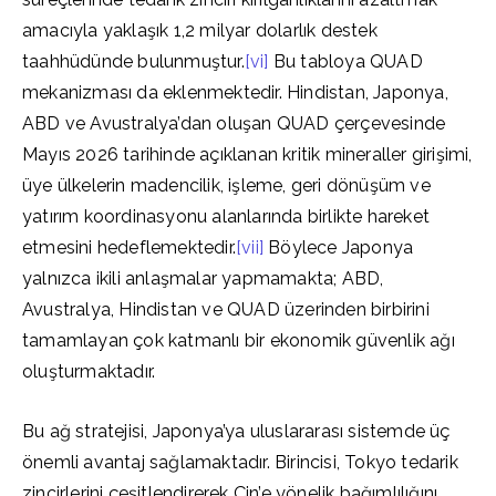
amacıyla yaklaşık 1,2 milyar dolarlık destek
taahhüdünde bulunmuştur.
[vi]
Bu tabloya QUAD
mekanizması da eklenmektedir. Hindistan, Japonya,
ABD ve Avustralya’dan oluşan QUAD çerçevesinde
Mayıs 2026 tarihinde açıklanan kritik mineraller girişimi,
üye ülkelerin madencilik, işleme, geri dönüşüm ve
yatırım koordinasyonu alanlarında birlikte hareket
etmesini hedeflemektedir.
[vii]
Böylece Japonya
yalnızca ikili anlaşmalar yapmamakta; ABD,
Avustralya, Hindistan ve QUAD üzerinden birbirini
tamamlayan çok katmanlı bir ekonomik güvenlik ağı
oluşturmaktadır.
Bu ağ stratejisi, Japonya’ya uluslararası sistemde üç
önemli avantaj sağlamaktadır. Birincisi, Tokyo tedarik
zincirlerini çeşitlendirerek Çin’e yönelik bağımlılığını