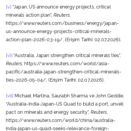
[v]
“Japan, US announce energy projects, critical
minerals action plan”,
Reuters
,
https://www.reuters.com/business/energy/japan-
us-announce-energy-projects-critical-minerals-
action-plan-2026-03-19/, (Erişim Tarihi: 02.07.2026).
[vi]
“Australia, Japan strengthen critical minerals ties”,
Reuters
, https://www.reuters.com/world/asia-
pacific/australia-japan-strengthen-critical-minerals-
ties-2026-05-04/, (Erişim Tarihi: 02.07.2026).
[vii]
Michael Martina, Saurabh Sharma ve John Geddie,
“Australia-India-Japan-US Quad to build a port, unveil
pact on minerals and energy security”,
Reuters
,
https://www.reuters.com/world/china/australia-
india-japan-us-quad-seeks-relevance-foreign-