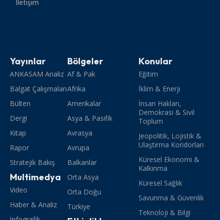
İletişim
Yayınlar
Bölgeler
Konular
ANKASAM Analiz
Af & Pak
Eğitim
Balgat Çalışmaları
Afrika
İklim & Enerji
Bülten
Amerikalar
İnsan Hakları,
Demokrasi & Sivil
Dergi
Asya & Pasifik
Toplum
Kitap
Avrasya
Jeopolitik, Lojistik &
Ulaştırma Koridorları
Rapor
Avrupa
Küresel Ekonomi &
Stratejik Bakış
Balkanlar
Kalkınma
Multimedya
Orta Asya
Küresel Sağlık
Video
Orta Doğu
Savunma & Güvenlik
Haber & Analiz
Türkiye
Teknoloji & Bilgi
İnfografik